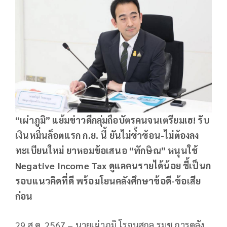
“เผ่าภูมิ” แย้มข่าวดีกลุ่มถือบัตรคนจนเตรียมเฮ! รับ
เงินหมื่นล็อตแรก ก.ย. นี้ ยันไม่ซ้ำซ้อน-ไม่ต้องลง
ทะเบียนใหม่ ยาหอมข้อเสนอ “ทักษิณ” หนุนใช้
Negative Income Tax ดูแลคนรายได้น้อย ชี้เป็นก
รอบแนวคิดที่ดี พร้อมโยนคลังศึกษาข้อดี-ข้อเสีย
ก่อน
29 ส.ค. 2567 – นายเผ่าภูมิ โรจนสกุล รมช.การคลัง