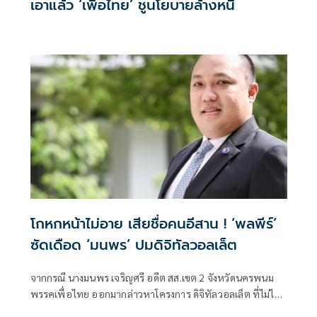
เอาแล้ว ‘เพื่อไทย’ ชูนโยบายล้างหนี้
โกหกหน้าไม่อาย เสียชื่อคนอีสาน ! ‘พลพีร์’
ซัดเดือด ‘มนพร’ ปมดิจิทัลวอลเล็ต
จากกรณี นางมนพร เจริญศรี อดีต สส.เขต 2 จังหวัดนครพนม
พรรคเพื่อไทย ออกมากล่าวหาโครงการ ดิจิทัลวอลเล็ต ที่ไม่ได้
ไปต่อ เนื่องจากถูกรัฐบาลเ