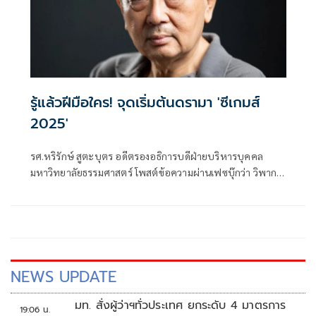
รู้แล้วฝีมือใคร! จุดเริ่มต้นดรามา 'ซีเกมส์
2025'
รศ.หริรักษ์ สูตะบุตร อดีตรองอธิการบดีฝ่ายบริหารบุคคล
มหาวิทยาลัยธรรมศาสตร์ โพสต์ข้อความผ่านเฟซบุ๊กว่า วิพากษ์
วิจารณ์กันจนเป็นดรามา คือเรื่องพิธีเปิดการแข่งขันกีฬาซีเกมส์
ครั้งที่ 33 ที่ไทยเป็นเจ้าภาพ
NEWS UPDATE
มท. สั่งผู้ว่าฯทั่วประเทศ ยกระดับ 4 มาตรการ
19:06 น.