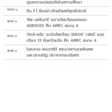
ดูแลความปลอดภัยในสถานศึกษา
19:00 น.
ปืน..!! | ห้องข่าวไทยโพสต์สุดสัปดาห์
'ชิพ-นครินทร์' ผงาดโพเดียมเรซแรก
18:56 น.
ASB1000 ศึก ARRC สนาม 4
'มิกซ์-ธนัช' ระเบิดโพเดียม SS600 'เฟอร์' แซง
18:54 น.
เดือด 13 คันคว้าแต้ม ศึก ARRC สนาม 4
ในหลวง-พระราชินี พระราชทานเพลิงศพ
18:46 น.
นพ.ปราเสริฐ ปราสาททองโอสถ