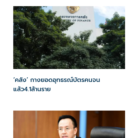
‘คลัง’ กางยอดอุทธรณ์บัตรคนจน
แล้ว4.1ล้านราย