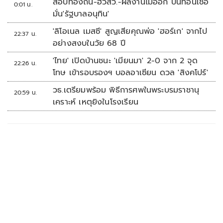
สอบท้องถิ่น-ฮั้วสว.-ผลงานไม่ออก บั่นทอนเชื่อ
0:01 น.
มั่น'รัฐบาลอนุทิน'
'ลิโอเนล เมสซี' สูญเสียคุณพ่อ 'ฮอร์เก' จากไป
22:37 น.
อย่างสงบในวัย 68 ปี
'ไทย' เปิดบ้านชนะ 'เมียนมา' 2-0 จาก 2 จุด
22:26 น.
โทษ เข้ารอบรองฯ บอลอาเซียน ดวล 'สิงคโปร์'
วธ.เตรียมพร้อม พิธีการศพในพระบรมราชานุ
20:59 น.
เคราะห์ เหตุยิงในโรงเรียน