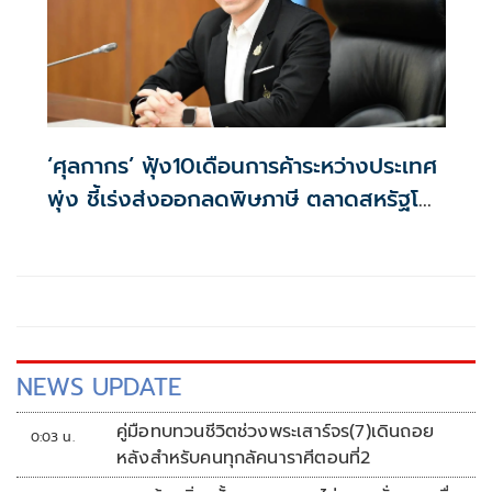
‘ศุลกากร’ ฟุ้ง10เดือนการค้าระหว่างประเทศ
พุ่ง ชี้เร่งส่งออกลดพิษภาษี ตลาดสหรัฐโต
พรวด34%
NEWS UPDATE
คู่มือทบทวนชีวิตช่วงพระเสาร์จร(7)เดินถอย
0:03 น.
หลังสำหรับคนทุกลัคนาราศีตอนที่2