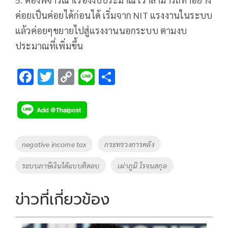
ค่อยเป็นค่อยได้ก่อนได้ เริ่มจาก NIT แรงงานในระบบ
แล้วค่อยๆขยายไปสู่แรงงานนอกระบบ ตามงบ
ประมาณที่เพิ่มขึ้น
F
T
C
Li
S
ac
wi
o
n
h
e
tt
p
e
ar
b
er
y
e
o
Li
Tags
negative income tax
กระทรวงการคลัง
o
n
ระบบภาษีเงินได้แบบติดลบ
เผ่าภูมิ โรจนสกุล
k
k
ข่าวที่เกี่ยวข้อง