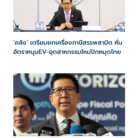
‘คลัง’ เตรียมยกเครื่องภาษีสรรพสามิต หั่น
อัตราหนุนEV-อุตสาหกรรมใหม่ปักหมุดไทย