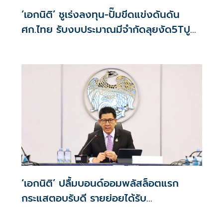
‘เอกนิติ’ ชูเร่งลงทุน-ปั๊มขีดแข่งดันดัน
ศก.ไทย รับงบประมาณมีจำกัดลุยงัด5Tปู
พรมโตยาว
‘เอกนิติ’ ปลื้มบอนด์ออมพลัสล็อตแรก
กระแสตอบรับดี รายย่อยได้รับ
จัดสรร2.2หมื่นคน เปิดจองรอบใหม่ก.ย.นี้