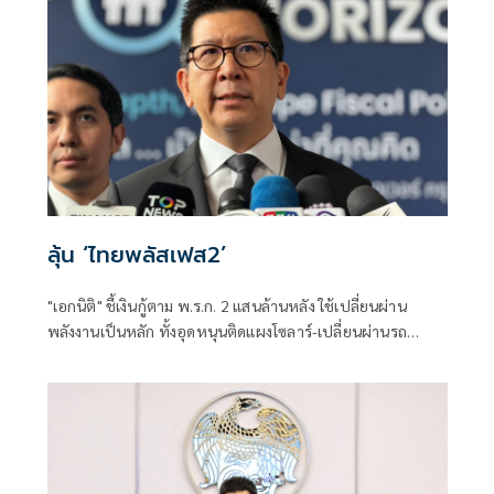
ลุ้น ‘ไทยพลัสเฟส2’
"เอกนิติ" ชี้เงินกู้ตาม พ.ร.ก. 2 แสนล้านหลัง ใช้เปลี่ยนผ่าน
พลังงานเป็นหลัก ทั้งอุดหนุนติดแผงโซลาร์-เปลี่ยนผ่านรถ
โดยสารเป็น EV ส่วนเงินกู้ 2 แสนล้านแรกเหลือ 4 หมื่นล้าน
พร้อมให้ใช้กับไทยเที่ยวไทยพลัส ส่วนไทยช่วยไทยพลัส เฟส 2
รอประเมินความเหมาะสม นายกฯ เผยจะพยายาม