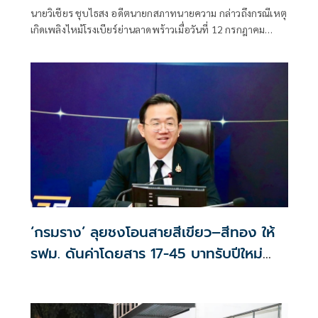
เบียร์ลาดพร้าว
นายวิเชียร ชุบไธสง อดีตนายกสภาทนายความ กล่าวถึงกรณีเหตุ
เกิดเพลิงไหม้โรงเบียร์ย่านลาดพร้าวเมื่อวันที่ 12 กรกฎาคม
2569 จนถึงขณะนี้ทำให้มียอดผู้เสียชีวิตแล้วเกือบ 30 คน การที่
เกิดเพลิงไหม้ครั้งนี้ไม่ใช่โศกนาฏกรรมที่สลดสยองครั้งแรกของ
ประเทศไทย แต่เคยเกิดมีขึ้นมาแล้วจากกรณีเพลิงไหม้พับดัง
ย่านสุขุมวิท และหากหน่วยงานที่เกี่ยวข้องยังขาดมาตรการ
ป้องกันและการ
‘กรมราง’ ลุยชงโอนสายสีเขียว–สีทอง ให้
รฟม. ดันค่าโดยสาร 17-45 บาทรับปีใหม่
2570