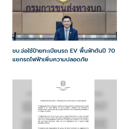
ขบ.จ่อใช้ป้ายทะเบียนรถ EV พื้นฟ้าต้นปี 70
แยกรถไฟฟ้าเพิ่มความปลอดภัย