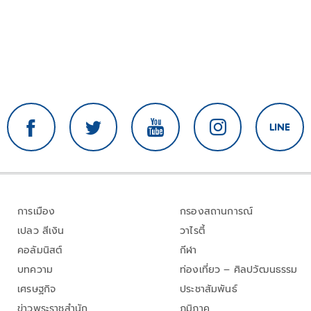
การเมือง
กรองสถานการณ์
เปลว สีเงิน
วาไรตี้
คอลัมนิสต์
กีฬา
บทความ
ท่องเที่ยว – ศิลปวัฒนธรรม
เศรษฐกิจ
ประชาสัมพันธ์
ข่าวพระราชสำนัก
ภูมิภาค