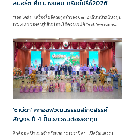
สปอร์ต ศึก'บางแสน กรังด์ปรีซ์2026'
“เอส โคล่า” เครื่องดื่มอัดลมสุดซ่าของ Gen Z เดินหน้าสนับสนุน
PASSION ของคนรุ่นใหม่ ภายใต้คอนเซปต์ “est Awesome
Playground” พื้นที่แห่งแรงบันดาลใจที่เปิดโอกาสให้ทุกคนได้
ปลดปล่อยพลังแห่งความชอบ ไม่ว่าจะเป็นดนตรี กีฬา แฟชั่น
เกม และอีกหลากหลายความสนใจ พร้อมแสดงตัวตนได้อย่าง
เต็มที่
'ซาบีดา' คิกออฟวัฒนธรรมสร้างสรรค์
สัญจร ปี 4 ปั้นเยาวชนต่อยอดทุน
วัฒนธรรมสู่อนาคต
คิกค์ออฟปักหมุดจังหวัดแรก “รมว.ซาบีดา” เปิดวัฒนธรรม