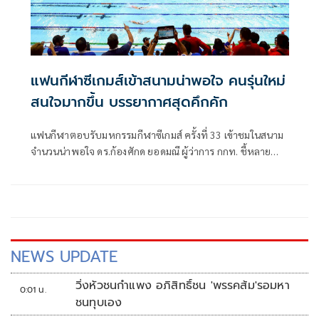
แฟนกีฬาซีเกมส์เข้าสนามน่าพอใจ คนรุ่นใหม่
สนใจมากขึ้น บรรยากาศสุดคึกคัก
แฟนกีฬาตอบรับมหกรรมกีฬาซีเกมส์ ครั้งที่ 33 เข้าชมในสนาม
จำนวนน่าพอใจ ดร.ก้องศักด ยอดมณี ผู้ว่าการ กกท. ชี้หลาย
กีฬาไม่ใช่แค่เกมการแข่งที่เข้มข้น บรรยากาศโดยทั่วไปยัง
สนุกสนาน น่าติดตาม โดยเฉพาะกีฬาคนรุ่นใหม่ อย่างเอ็กซ์ตรีม
เป็นไปอย่างคึกคัก
NEWS UPDATE
วิ่งหัวชนกำแพง อภิสิทธิ์ชน 'พรรคส้ม'รอมหา
0:01 น.
ชนทุบเอง