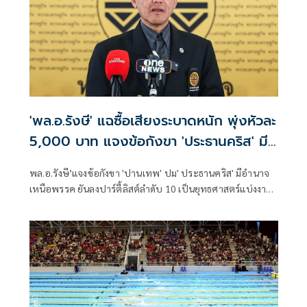
'พล.อ.รังษี' แฉซื้อเสียงระบาดหนัก พุ่งหัวละ
5,000 บาท แจงข้อกังขา 'ประธานคริส' มี
อำนาจเหนือพรรค
พล.อ.รังษี’แจงข้อกังขา 'ปานเทพ' ปม' ประธานคริส' มีอำนาจ
เหนือพรรค ยันลงปาร์ตี้ลิสต์ลำดับ 10 เป็นยุทธศาสตร์แบ่งงาน
‘บริหาร-นิติบัญญัติ’ ไม่ยึดติดอำนาจ หวังสร้างการเมืองใหม่ที่
โปร่งใส พร้อมเปิดหน้าชนโค้งสุดท้าย แฉขบวนการซื้อเสียง
ระบาดหนักทั่วประเทศ พุ่งหัวละ 5,000 บาท คาดสะพัดกว่า
1.2 หมื่นล้าน ชี้เป็นเงิน ‘ธุรกิจสีเทา-สแกมเมอร์