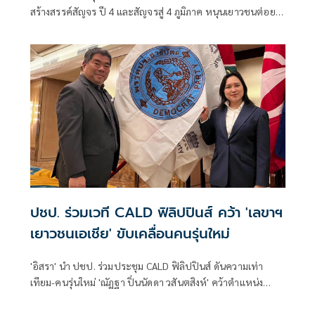
สร้างสรรค์สัญจร ปี 4 และสัญจรสู่ 4 ภูมิภาค หนุนเยาวชนต่อย
อดทุนวัฒนธรรม ชูแนวคิด
ปชป. ร่วมเวที CALD ฟิลิปปินส์ คว้า 'เลขาฯ
เยาวชนเอเชีย' ขับเคลื่อนคนรุ่นใหม่
'อิสรา' นำ ปชป. ร่วมประชุม CALD ฟิลิปปินส์ ดันความเท่า
เทียม-คนรุ่นใหม่ 'ณัฏฐา ปิ่นนัดดา วสันตสิงห์' คว้าตำแหน่ง
เลขาฯ เยาวชนเอเชีย