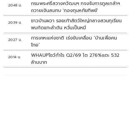
กรมพระศรีสวางควัฒนฯ ทรงรับการทูลเกล้าฯ
20:48 น.
ถวายเงินสมทบ 'กองทุนหทัยทิพย์'
ชาวบ้านผวา รอยเท้าสัตว์ใหญ่กลางสวนทุเรียน
20:39 น.
พบกัดแทะลำต้น หวั่นเป็นหมี
การเคหะแห่งชาติ เร่งขับเคลื่อน ‘บ้านเพื่อคน
20:27 น.
ไทย’
WHAUPโชว์กำไร Q2/69 โต 276%แตะ 532
20:14 น.
ล้านบาท