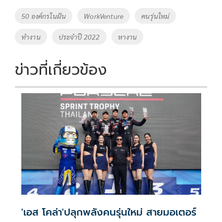
o
Li
Tags
50 องค์กรในฝัน
WorkVenture
คนรุ่นใหม่
o
n
ทำงาน
ประจำปี 2022
หางาน
k
k
ข่าวที่เกี่ยวข้อง
'เอส โคล่า'ปลุกพลังคนรุ่นใหม่ สายมอเตอร์