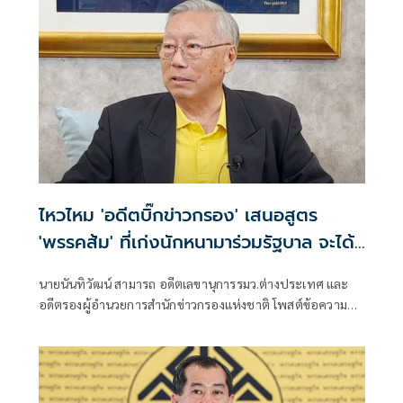
ไหวไหม 'อดีตบิ๊กข่าวกรอง' เสนอสูตร
'พรรคส้ม' ที่เก่งนักหนามาร่วมรัฐบาล จะได้
พิสูจน์ฝีมือ
นายนันทิวัฒน์ สามารถ อดีตเลขานุการรมว.ต่างประเทศ และ
อดีตรองผู้อำนวยการสำนักข่าวกรองแห่งชาติ โพสต์ข้อความ
ผ่านเฟซบุ๊กว่า