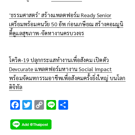
‘ธรรมศาสตร์’ สร้างแพลตฟอร์ม Ready Senior
เตรียมพร้อมคนวัย 50 อัพ ก่อนเกษียณ สร้างคอมมูนิ
ตี้ดูแลสุขภาพ-จัดหางานครบวงจร
โควิด-19 ปลุกกระแสทำงานเพื่อสังคม เปิดตัว
Devcurate แพลตฟอร์มหางาน Social Impact
พร้อมจัดมหกรรมอาชีพเพื่อสังคมครั้งยิ่งใหญ่ บนโลก
ดิจิทัล
F
T
C
Li
S
ac
wi
o
n
h
e
tt
p
e
ar
b
er
y
e