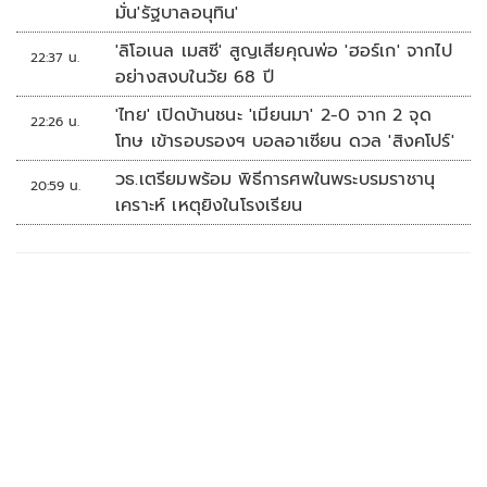
มั่น'รัฐบาลอนุทิน'
'ลิโอเนล เมสซี' สูญเสียคุณพ่อ 'ฮอร์เก' จากไป
22:37 น.
อย่างสงบในวัย 68 ปี
'ไทย' เปิดบ้านชนะ 'เมียนมา' 2-0 จาก 2 จุด
22:26 น.
โทษ เข้ารอบรองฯ บอลอาเซียน ดวล 'สิงคโปร์'
วธ.เตรียมพร้อม พิธีการศพในพระบรมราชานุ
20:59 น.
เคราะห์ เหตุยิงในโรงเรียน