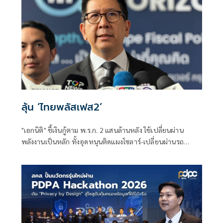
ลุ้น ‘ไทยพลัสเฟส2’
"เอกนิติ" ชี้เงินกู้ตาม พ.ร.ก. 2 แสนล้านหลัง ใช้เปลี่ยนผ่าน
พลังงานเป็นหลัก ทั้งอุดหนุนติดแผงโซลาร์-เปลี่ยนผ่านรถ
โดยสารเป็น EV ส่วนเงินกู้ 2 แสนล้านแรกเหลือ 4 หมื่นล้าน
พร้อมให้ใช้กับไทยเที่ยวไทยพลัส ส่วนไทยช่วยไทยพลัส เฟส 2
รอประเมินความเหมาะสม นายกฯ เผยจะพยายาม