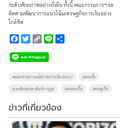
ระดับศักยภาพอย่างยั่งยืน ทั้งนี้ คณะกรรมการฯ จะ
ติดตามพัฒนาการแนวโน้มเศรษฐกิจการเงินอย่าง
ใกล้ชิด
F
T
C
Li
S
ac
wi
o
n
h
e
tt
p
e
ar
b
er
y
e
o
Li
Tags
คณะกรรมการนโยบายการเงิน (กนง.)
ดอกเบี้ย
o
n
นายสักกะภพ พันธ์ยานุกูล
ลดดอกเบี้ย
เศรษฐกิจ
k
k
ข่าวที่เกี่ยวข้อง