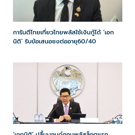
การันตีไทยเที่ยวไทยพลัสใช้เงินกู้ได้ ‘เอก
นิติ’ รับข้อเสนอชงต่ออายุ60/40
‘เอกนิติ’ ปลื้มบอนด์ออมพลัสล็อตแรก