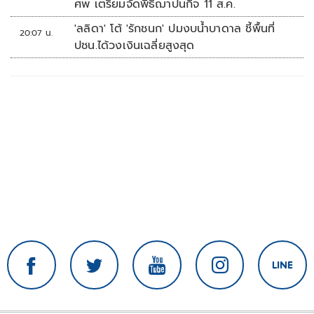
ศพ เตรียมจัดพิธีฌาปนกิจ 11 ส.ค.
'ลลิดา' โต้ 'รักชนก' ปมงบน้ำบาดาล ชี้พื้นที่
20:07 น.
ปชน.ได้วงเงินเฉลี่ยสูงสุด