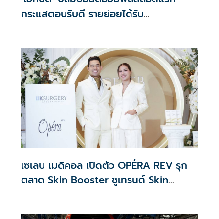
กระแสตอบรับดี รายย่อยได้รับ
จัดสรร2.2หมื่นคน เปิดจองรอบใหม่ก.ย.นี้
เซเลบ เมดิคอล เปิดตัว OPÉRA REV รุก
ตลาด Skin Booster ชูเทรนด์ Skin
Quality & Longevity ตอบโจทย์คลินิก
ความงาม