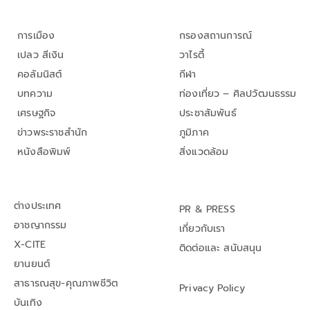
การเมือง
กรองสถานการณ์
เปลว สีเงิน
วาไรตี้
คอลัมนิสต์
กีฬา
บทความ
ท่องเที่ยว – ศิลปวัฒนธรรม
เศรษฐกิจ
ประชาสัมพันธ์
ข่าวพระราชสำนัก
ภูมิภาค
หนังสือพิมพ์
สิ่งแวดล้อม
ต่างประเทศ
PR & PRESS
อาชญากรรม
เกี่ยวกับเรา
X-CITE
ติดต่อและ สนับสนุน
ยานยนต์
สาธารณสุข-คุณภาพชีวิต
Privacy Policy
บันเทิง