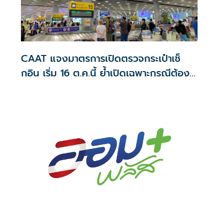
CAAT แจงมาตรการเปิดตรวจกระเป๋าเช็
กอิน เริ่ม 16 ต.ค.นี้ ย้ำเปิดเฉพาะกรณีต้อง
สงสัย