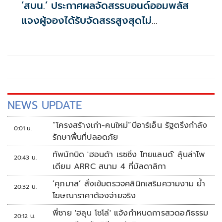
‘สบน.’ ประกาศผลจัดสรรบอนด์ออมพลัส
แจงผู้จองได้รับจัดสรรสูงสุดไม่
เกิน117,000บาท
NEWS UPDATE
“โครงสร้างเก่า-คนใหม่”บีอาร์เอ็น รัฐตรึงกำลัง
0:01 น.
รักษาพื้นที่ปลอดภัย
ทัพนักบิด 'ฮอนด้า เรซซิ่ง ไทยแลนด์' ลุ้นล่าโพ
20:43 น.
เดียม ARRC สนาม 4 ที่มัลดาลิกา
‘ศุภมาส’ สั่งเข้มตรวจคลินิกเสริมความงาม ย้ำ
20:32 น.
โฆษณาราคาต้องจ่ายจริง
พี่ชาย 'ฮลุน โซโล่' แจ้งกำหนดการสวดอภิธรรม
20:12 น.