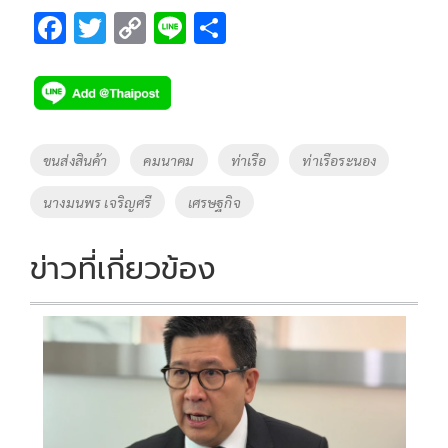
F
T
C
Li
S
ac
wi
o
n
h
e
tt
p
e
ar
b
er
y
e
o
Li
Tags
ขนส่งสินค้า
คมนาคม
ท่าเรือ
ท่าเรือระนอง
o
n
นางมนพร เจริญศรี
เศรษฐกิจ
k
k
ข่าวที่เกี่ยวข้อง