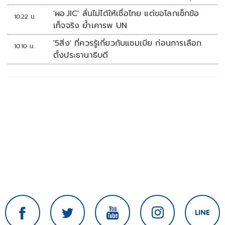
'ผอ.JIC' ลั่นไม่ได้ให้เชื่อไทย แต่ขอโลกเช็กข้อ
10:22 น.
เท็จจริง ย้ำเคารพ UN
'5สิ่ง' ที่ควรรู้เกี่ยวกับแซมเบีย ก่อนการเลือก
10:10 น.
ตั้งประธานาธิบดี