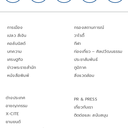
การเมือง
กรองสถานการณ์
เปลว สีเงิน
วาไรตี้
คอลัมนิสต์
กีฬา
บทความ
ท่องเที่ยว – ศิลปวัฒนธรรม
เศรษฐกิจ
ประชาสัมพันธ์
ข่าวพระราชสำนัก
ภูมิภาค
หนังสือพิมพ์
สิ่งแวดล้อม
ต่างประเทศ
PR & PRESS
อาชญากรรม
เกี่ยวกับเรา
X-CITE
ติดต่อและ สนับสนุน
ยานยนต์