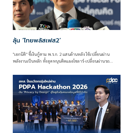
ลุ้น ‘ไทยพลัสเฟส2’
"เอกนิติ" ชี้เงินกู้ตาม พ.ร.ก. 2 แสนล้านหลัง ใช้เปลี่ยนผ่าน
พลังงานเป็นหลัก ทั้งอุดหนุนติดแผงโซลาร์-เปลี่ยนผ่านรถ
โดยสารเป็น EV ส่วนเงินกู้ 2 แสนล้านแรกเหลือ 4 หมื่นล้าน
พร้อมให้ใช้กับไทยเที่ยวไทยพลัส ส่วนไทยช่วยไทยพลัส เฟส 2
รอประเมินความเหมาะสม นายกฯ เผยจะพยายาม