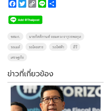
F
T
C
Li
S
ac
wi
o
n
h
e
tt
p
e
ar
b
er
y
e
o
Li
Tags
ขสมก.
นายกิตติกานต์ จอมดวง จารุวรพลกุล
o
n
รถเมล์
รถโดยสาร
รถไฟฟ้า
อีวี
k
k
เศรษฐกิจ
ข่าวที่เกี่ยวข้อง