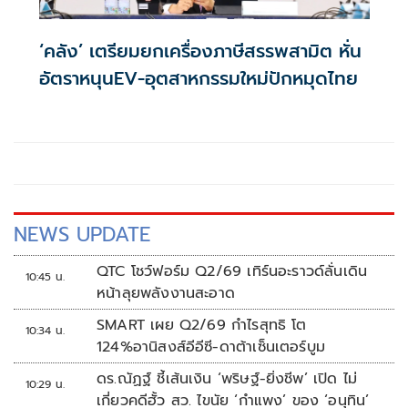
‘คลัง’ เตรียมยกเครื่องภาษีสรรพสามิต หั่น
อัตราหนุนEV-อุตสาหกรรมใหม่ปักหมุดไทย
NEWS UPDATE
QTC โชว์ฟอร์ม Q2/69 เทิร์นอะราวด์ลั่นเดิน
10:45 น.
หน้าลุยพลังงานสะอาด
SMART เผย Q2/69 กำไรสุทธิ โต
10:34 น.
124%อานิสงส์อีอีซี-ดาต้าเซ็นเตอร์บูม
ดร.ณัฏฐ์ ชี้เส้นเงิน ‘พริษฐ์-ยิ่งชีพ’ เปิด ไม่
10:29 น.
เกี่ยวคดีฮั้ว สว. ไขนัย ‘กำแพง’ ของ ‘อนุทิน’