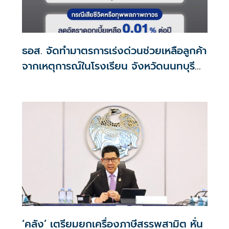
ธอส. จัดทำมาตรการเร่งด่วนช่วยเหลือลูกค้า
จากเหตุการณ์ในโรงเรียน จังหวัดนนทบุรี
กรณีเสียชีวิตหรือทุพพลภาพลดดอกเบี้ย
เหลือ 0.01% ต่อปี ตลอดอายุสัญญา
‘คลัง’ เตรียมยกเครื่องภาษีสรรพสามิต หั่น