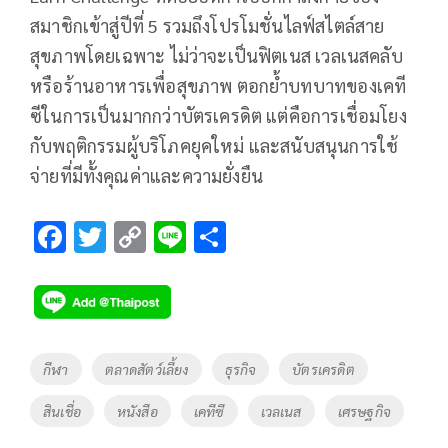
สมาชิกเข้าสู่ปีที่ 5 รวมถึงโปรโมชั่นไลฟ์สไตล์สาย
สุขภาพโดยเฉพาะ ไม่ว่าจะเป็นฟิตเนส เวลเนสคลับ
หรือร้านอาหารเพื่อสุขภาพ ตอกย้ำบทบาทของเคที
ซีในการเป็นมากกว่าบัตรเครดิต แต่คือการเชื่อมโยง
กับพฤติกรรมผู้บริโภคยุคใหม่ และสนับสนุนการใช้
จ่ายที่มีทั้งคุณค่าและความยั่งยืน
F
T
C
Li
S
ac
wi
o
n
h
e
tt
p
e
ar
b
er
y
e
o
Li
Tags
กีฬา
ตลาดสัตว์เลี้ยง
ธุรกิจ
บัตรเครดิต
o
n
สินเชื่อ
หนังสือ
เคทีซี
เวลเนส
เศรษฐกิจ
k
k