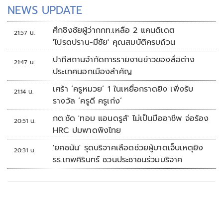
NEWS UPDATE
ศึกชิงชัยผู้ว่ากกท.เหลือ 2 แคนดิเดต
21:57 น.
'โปรดปราน-มีชัย' คุณสมบัติครบถ้วน
ปากีสถานจำกัดการรายงานข่าวของสื่อต่าง
21:47 น.
ประเทศนอกเมืองสำคัญ
เศร้า ‘ครูหมวย’ 1 ในเหยื่อกราดยิง เพิ่งรับ
21:14 น.
รางวัล ‘ครูดี ครูเก่ง’
กต.ซัด 'ทอม แอนดรูส์' ไม่เป็นมืออาชีพ จ่อร้อง
20:51 น.
HRC ปมพาดพิงไทย
'ยศชนัน' รุดบริจาคเลือดช่วยผู้บาดเจ็บเหตุยิง
20:31 น.
รร.เทพศิรินทร์ ชวนประชาชนร่วมบริจาค