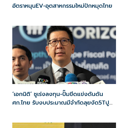
อัตราหนุนEV-อุตสาหกรรมใหม่ปักหมุดไทย
‘เอกนิติ’ ชูเร่งลงทุน-ปั๊มขีดแข่งดันดัน
ศก.ไทย รับงบประมาณมีจำกัดลุยงัด5Tปู
พรมโตยาว