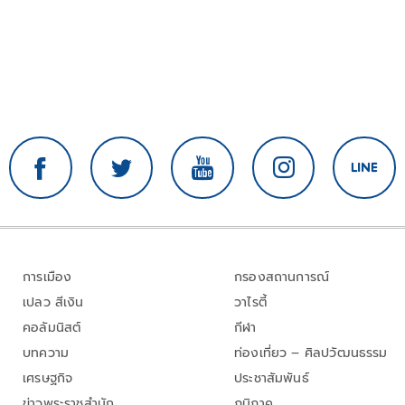
การเมือง
กรองสถานการณ์
เปลว สีเงิน
วาไรตี้
คอลัมนิสต์
กีฬา
บทความ
ท่องเที่ยว – ศิลปวัฒนธรรม
เศรษฐกิจ
ประชาสัมพันธ์
ข่าวพระราชสำนัก
ภูมิภาค