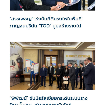
‘สรรเพชญ’ เร่งปั้นที่ดินรถไฟในพื้นที่
กาญจนบุรีดัน ‘TOD’ บูมสร้างรายได้
‘พิพัฒน์’ จับมือรัสเซียยกระดับระบบราง