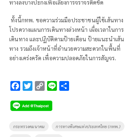
ทางลงบางปะกงเพื่อเลี่ยงการจราจรติดขัด
ทั้งนี้กทพ. ขอความร่วมมือประชาชนผู้ใช้เส้นทาง
โปรดวางแผนการเดินทางล่วงหน้า เผื่อเวลาในการ
เดินทาง และปฏิบัติตามป้ายเตือน ป้ายแนะนำเส้น
ทาง รวมถึงเจ้าหน้าที่อำนวยความสะดวกในพื้นที่
อย่างเคร่งครัด เพื่อความปลอดภัยในการสัญจร.
F
T
C
Li
S
ac
wi
o
n
h
e
tt
p
e
ar
b
er
y
e
o
Li
Tags
กระทรวงคมนาคม
การทางพิเศษแห่งประเทศไทย (กทพ.)
o
n