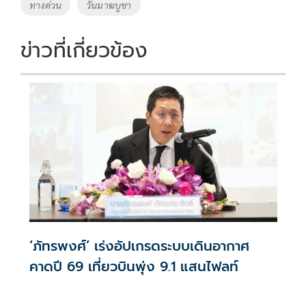
ทางด่วน
วันมาฆบูชา
k
k
ข่าวที่เกี่ยวข้อง
‘ภัทรพงศ์’ เร่งอัปเกรดระบบเดินอากาศ
คาดปี 69 เที่ยวบินพุ่ง 9.1 แสนไฟลท์