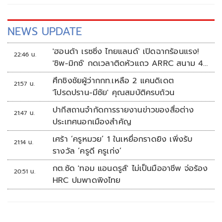
NEWS UPDATE
'ฮอนด้า เรซซิ่ง ไทยแลนด์' เปิดฉากร้อนแรง!
22:46 น.
'ชิพ-มิกซ์' กดเวลาติดหัวแถว ARRC สนาม 4
ที่มัลดาลิกา
ศึกชิงชัยผู้ว่ากกท.เหลือ 2 แคนดิเดต
21:57 น.
'โปรดปราน-มีชัย' คุณสมบัติครบถ้วน
ปากีสถานจำกัดการรายงานข่าวของสื่อต่าง
21:47 น.
ประเทศนอกเมืองสำคัญ
เศร้า ‘ครูหมวย’ 1 ในเหยื่อกราดยิง เพิ่งรับ
21:14 น.
รางวัล ‘ครูดี ครูเก่ง’
กต.ซัด 'ทอม แอนดรูส์' ไม่เป็นมืออาชีพ จ่อร้อง
20:51 น.
HRC ปมพาดพิงไทย