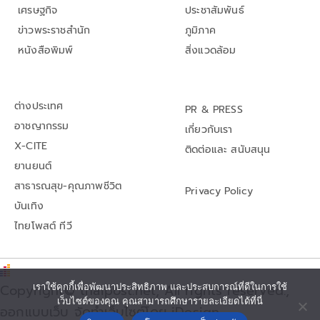
เศรษฐกิจ
ประชาสัมพันธ์
ข่าวพระราชสำนัก
ภูมิภาค
หนังสือพิมพ์
สิ่งแวดล้อม
ต่างประเทศ
PR & PRESS
อาชญากรรม
เกี่ยวกับเรา
X-CITE
ติดต่อและ สนับสนุน
ยานยนต์
สาธารณสุข-คุณภาพชีวิต
Privacy Policy
บันเทิง
ไทยโพสต์ ทีวี
Copyright© thaipost.net, All rights reserved.,
เราใช้คุกกี้เพื่อพัฒนาประสิทธิภาพ และประสบการณ์ที่ดีในการใช้
เว็บไซต์ของคุณ คุณสามารถศึกษารายละเอียดได้ที่นี่
ออกแบบเว็บ จัดทำเว็บไซต์โดย iDesign