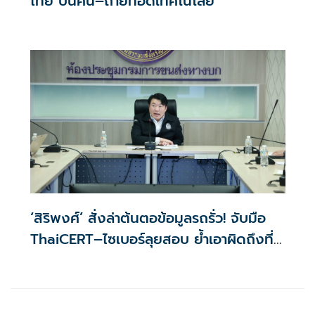
ไทย ปั้นคน–ถ่ายทอดเทคโนโลยี
‘สิริพงศ์’ สั่งล่าต้นตอข้อมูลรถรั่ว! จับมือ
ThaiCERT–ไซเบอร์ลุยสอบ ย้ำเอาผิดถึงที่
สุด