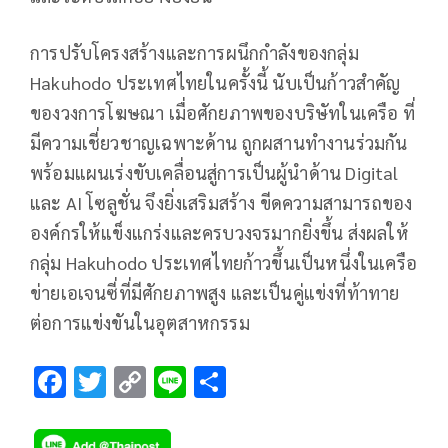
การปรับโครงสร้างและการผนึกกำลังของกลุ่ม
Hakuhodo ประเทศไทยในครั้งนี้ นับเป็นก้าวสำคัญ
ของวงการโฆษณา เมื่อศักยภาพของบริษัทในเครือ ที่
มีความเชี่ยวชาญเฉพาะด้าน ถูกผสานทำงานร่วมกัน
พร้อมแผนเร่งขับเคลื่อนสู่การเป็นผู้นำด้าน Digital
และ AI โซลูชั่น จึงยิ่งเสริมสร้าง ขีดความสามารถของ
องค์กรให้แข็งแกร่งและครบวงจรมากยิ่งขึ้น ส่งผลให้
กลุ่ม Hakuhodo ประเทศไทยก้าวขึ้นเป็นหนึ่งในเครือ
ข่ายเอเจนซี่ที่มีศักยภาพสูง และเป็นคู่แข่งที่ท้าทาย
ต่อการแข่งขันในอุตสาหกรรม
F
T
C
Li
S
ac
wi
o
n
h
e
tt
p
e
ar