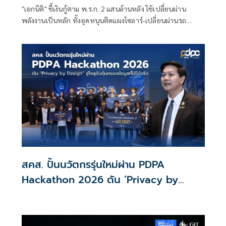
"เอกนิติ" ชี้เงินกู้ตาม พ.ร.ก. 2 แสนล้านหลัง ใช้เปลี่ยนผ่าน
พลังงานเป็นหลัก ทั้งอุดหนุนติดแผงโซลาร์-เปลี่ยนผ่านรถ
โดยสารเป็น EV ส่วนเงินกู้ 2 แสนล้านแรกเหลือ 4 หมื่นล้าน
พร้อมให้ใช้กับไทยเที่ยวไทยพลัส ส่วนไทยช่วยไทยพลัส เฟส 2
รอประเมินความเหมาะสม นายกฯ เผยจะพยายาม
สคส. ปั้นนวัตกรรุ่นใหม่ผ่าน PDPA
Hackathon 2026 ดัน ‘Privacy by
Design for all’ สู่โซลูชันคุ้มครองข้อมูล
ส่วนบุคคลที่ใช้ได้จริง