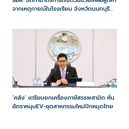
จากเหตุการณ์ในโรงเรียน จังหวัดนนทบุรี
กรณีเสียชีวิตหรือทุพพลภาพลดดอกเบี้ย
เหลือ 0.01% ต่อปี ตลอดอายุสัญญา
‘คลัง’ เตรียมยกเครื่องภาษีสรรพสามิต หั่น
อัตราหนุนEV-อุตสาหกรรมใหม่ปักหมุดไทย