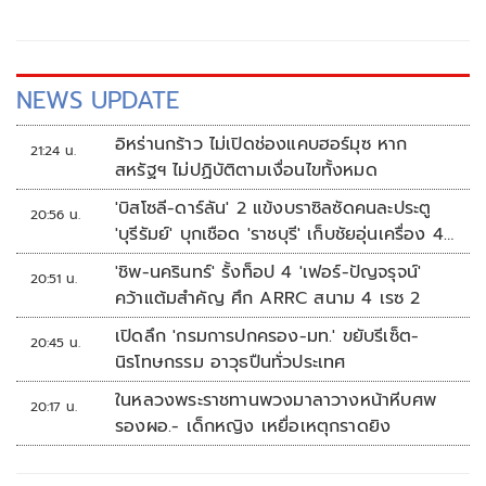
NEWS UPDATE
อิหร่านกร้าว ไม่เปิดช่องแคบฮอร์มุซ หาก
21:24 น.
สหรัฐฯ ไม่ปฏิบัติตามเงื่อนไขทั้งหมด
'บิสโซลี-ดาร์ลัน' 2 แข้งบราซิลซัดคนละประตู
20:56 น.
'บุรีรัมย์' บุกเชือด 'ราชบุรี' เก็บชัยอุ่นเครื่อง 4
นัดรวด
'ชิพ-นครินทร์' รั้งท็อป 4 'เฟอร์-ปัญจรุจน์'
20:51 น.
คว้าแต้มสำคัญ ศึก ARRC สนาม 4 เรซ 2
เปิดลึก 'กรมการปกครอง-มท.' ขยับรีเซ็ต-
20:45 น.
นิรโทษกรรม อาวุธปืนทั่วประเทศ
ในหลวงพระราชทานพวงมาลาวางหน้าหีบศพ
20:17 น.
รองผอ.- เด็กหญิง เหยื่อเหตุกราดยิง