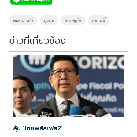
b
er
y
e
o
Li
Tags
Hakuhodo
ธุรกิจ
เศรษฐกิจ
เอเจนซี่
o
n
k
k
ข่าวที่เกี่ยวข้อง
ลุ้น ‘ไทยพลัสเฟส2’