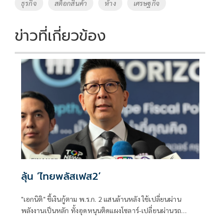
ธุรกิจ
สต็อกสินค้า
ห้าง
เศรษฐกิจ
k
k
ข่าวที่เกี่ยวข้อง
ลุ้น ‘ไทยพลัสเฟส2’
"เอกนิติ" ชี้เงินกู้ตาม พ.ร.ก. 2 แสนล้านหลัง ใช้เปลี่ยนผ่าน
พลังงานเป็นหลัก ทั้งอุดหนุนติดแผงโซลาร์-เปลี่ยนผ่านรถ