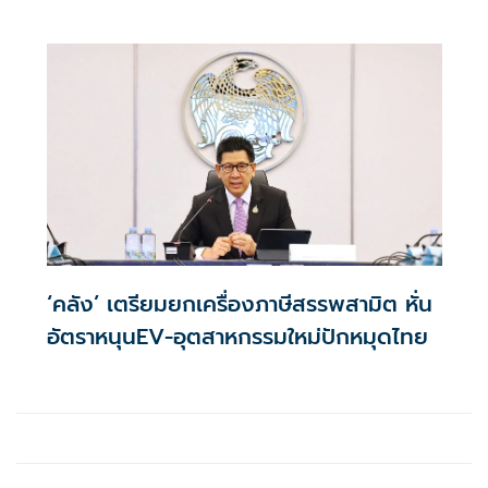
เหลือ 0.01% ต่อปี ตลอดอายุสัญญา
‘คลัง’ เตรียมยกเครื่องภาษีสรรพสามิต หั่น
อัตราหนุนEV-อุตสาหกรรมใหม่ปักหมุดไทย