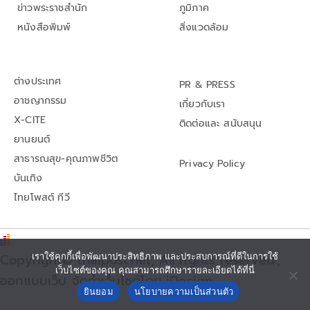
ข่าวพระราชสำนัก
ภูมิภาค
หนังสือพิมพ์
สิ่งแวดล้อม
ต่างประเทศ
PR & PRESS
อาชญากรรม
เกี่ยวกับเรา
X-CITE
ติดต่อและ สนับสนุน
ยานยนต์
สาธารณสุข-คุณภาพชีวิต
Privacy Policy
บันเทิง
ไทยโพสต์ ทีวี
Copyright© thaipost.net, All rights reserved.,
เราใช้คุกกี้เพื่อพัฒนาประสิทธิภาพ และประสบการณ์ที่ดีในการใช้
เว็บไซต์ของคุณ คุณสามารถศึกษารายละเอียดได้ที่นี่
ออกแบบเว็บ จัดทำเว็บไซต์โดย iDesign
ยินยอม
นโยบายความเป็นส่วนตัว