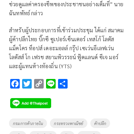
ช่วยดูแลค่าครองชีพของประชาชนอย่างเต็มที่” นาย
ฉันทพัทธ์ กล่าว
สำหรับผู้ประกอบการที่เข้าร่วมประชุม ได้แก่ สมาคม
ผู้ค้าปลีกไทย บิ๊กซี ซูเปอร์เซ็นเตอร์ เทสโก้ โลตัส
แม็คโคร ท็อปส์ เดอะมอลล์ กรุ๊ป เซเว่นอีเลฟเว่น
โลตัสส์ โก เฟรช สยามพิวรรธน์ ฟู้ดแลนด์ ซีเจ มอร์
และผู้แทนห้างท้องถิ่น (YTS)
F
T
C
Li
S
ac
wi
o
n
h
e
tt
p
e
ar
b
er
y
e
o
Li
Tags
กรมการค้าภายใน
กระทรวงพาณิชย์
ค้าปลีก
o
n