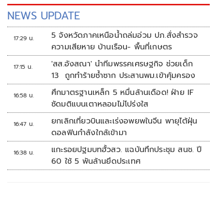
NEWS UPDATE
5 จังหวัดภาคเหนือน้ำถล่มอ่วม ปภ.สั่งสำรวจ
17:29 น.
ความเสียหาย บ้านเรือน- พื้นที่เกษตร
'สส.อังสณา' นำทีมพรรคเศรษฐกิจ ช่วยเด็ก
17:15 น.
13 ถูกทำร้ายซ้ำซาก ประสานพม.เข้าคุ้มครอง
ศึกมาตรฐานเหล็ก 5 หมื่นล้านเดือด! ฝ่าย IF
16:58 น.
ซัดมติแบนเตาหลอมไม่โปร่งใส
ยกเลิกเที่ยวบินและเร่งอพยพในจีน พายุไต้ฝุ่น
16:47 น.
ดอลฟินกำลังใกล้เข้ามา
แกะรอยปฐมบทฮั้วสว. แฉบันทึกประชุม สนช. ปี
16:38 น.
60 ใช้ 5 พันล้านยึดประเทศ