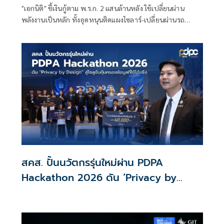
"เอกนิติ" ชี้เงินกู้ตาม พ.ร.ก. 2 แสนล้านหลัง ใช้เปลี่ยนผ่าน
พลังงานเป็นหลัก ทั้งอุดหนุนติดแผงโซลาร์-เปลี่ยนผ่านรถ
โดยสารเป็น EV ส่วนเงินกู้ 2 แสนล้านแรกเหลือ 4 หมื่นล้าน
พร้อมให้ใช้กับไทยเที่ยวไทยพลัส ส่วนไทยช่วยไทยพลัส เฟส 2
รอประเมินความเหมาะสม นายกฯ เผยจะพยายาม
สคส. ปั้นนวัตกรรุ่นใหม่ผ่าน PDPA
Hackathon 2026 ดัน ‘Privacy by
Design for all’ สู่โซลูชันคุ้มครองข้อมูล
ส่วนบุคคลที่ใช้ได้จริง