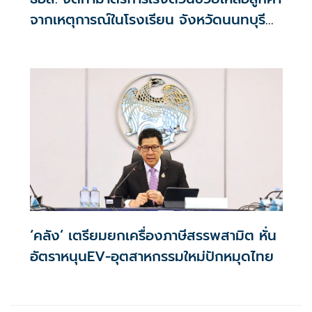
จากเหตุการณ์ในโรงเรียน จังหวัดนนทบุรี
กรณีเสียชีวิตหรือทุพพลภาพลดดอกเบี้ย
เหลือ 0.01% ต่อปี ตลอดอายุสัญญา
‘คลัง’ เตรียมยกเครื่องภาษีสรรพสามิต หั่น
อัตราหนุนEV-อุตสาหกรรมใหม่ปักหมุดไทย