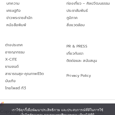
บทความ
ท่องเที่ยว – ศิลปวัฒนธรรม
เศรษฐกิจ
ประชาสัมพันธ์
ข่าวพระราชสำนัก
ภูมิภาค
หนังสือพิมพ์
สิ่งแวดล้อม
ต่างประเทศ
PR & PRESS
อาชญากรรม
เกี่ยวกับเรา
X-CITE
ติดต่อและ สนับสนุน
ยานยนต์
สาธารณสุข-คุณภาพชีวิต
Privacy Policy
บันเทิง
ไทยโพสต์ ทีวี
เราใช้คุกกี้เพื่อพัฒนาประสิทธิภาพ และประสบการณ์ที่ดีในการใช้
Copyright© thaipost.net, All rights reserved.,