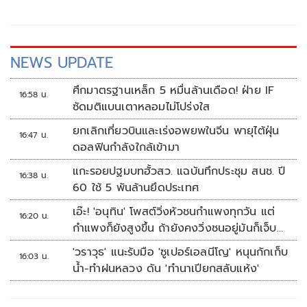
NEWS UPDATE
ศึกมาตรฐานเหล็ก 5 หมื่นล้านเดือด! ฝ่าย IF
16:58 น.
ซัดมติแบนเตาหลอมไม่โปร่งใส
ยกเลิกเที่ยวบินและเร่งอพยพในจีน พายุไต้ฝุ่น
16:47 น.
ดอลฟินกำลังใกล้เข้ามา
แกะรอยปฐมบทฮั้วสว. แฉบันทึกประชุม สนช. ปี
16:38 น.
60 ใช้ 5 พันล้านยึดประเทศ
เอ๊ะ! 'อนุทิน' โพสต์วิ่งหัวชนกำแพงทุกวัน แต่
16:20 น.
กำแพงก็ยังสูงขึ้น ถ้ายังคงวิ่งชนอยู่มันก็เจ็บ
หัวอีก
'วราวุธ' แนะรับมือ 'ซูเปอร์เอลนีโญ' หนุนกักเก็บ
16:03 น.
น้ำ-ทำฝนหลวง ดัน 'ทำนาเปียกสลับแห้ง'