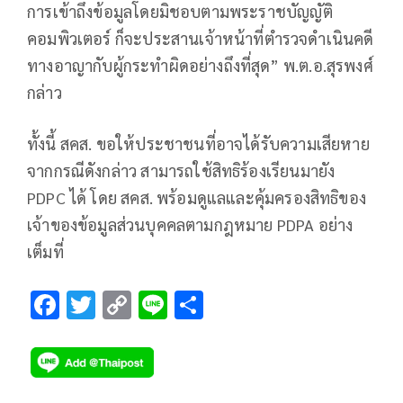
การเข้าถึงข้อมูลโดยมิชอบตามพระราชบัญญัติ
คอมพิวเตอร์ ก็จะประสานเจ้าหน้าที่ตำรวจดำเนินคดี
ทางอาญากับผู้กระทำผิดอย่างถึงที่สุด” พ.ต.อ.สุรพงศ์
กล่าว
ทั้งนี้ สคส. ขอให้ประชาชนที่อาจได้รับความเสียหาย
จากกรณีดังกล่าว สามารถใช้สิทธิร้องเรียนมายัง
PDPC ได้ โดย สคส. พร้อมดูแลและคุ้มครองสิทธิของ
เจ้าของข้อมูลส่วนบุคคลตามกฎหมาย PDPA อย่าง
เต็มที่
F
T
C
Li
S
ac
wi
o
n
h
e
tt
p
e
ar
b
er
y
e