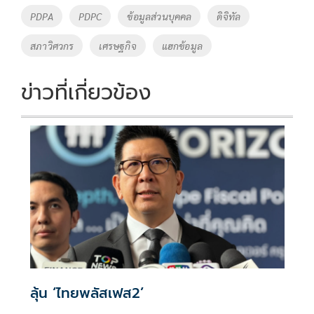
o
Li
Tags
PDPA
PDPC
ข้อมูลส่วนบุคคล
ดิจิทัล
o
n
สภาวิศวกร
เศรษฐกิจ
แฮกข้อมูล
k
k
ข่าวที่เกี่ยวข้อง
ลุ้น ‘ไทยพลัสเฟส2’