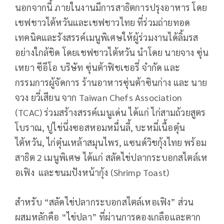
นอกจากนี้ ภายในงานมีการสาธิตการปรุงอาหาร โดย
เชฟชาวไต้หวันและเชฟชาวไทย ที่ร่วมถ่ายทอด
เทคนิคและรังสรรค์เมนูพิเศษให้ผู้ร่วมงานได้ลิ้มรส
อย่างใกล้ชิด โดยเชฟชาวไต้หวัน นำโดย นายจาง ซุ่น
เหยา ซีอีโอ บริษัท ซุ่นต้าฟิชเชอรี่ จำกัด และ
กรรมการผู้จัดการ ร้านอาหารซุ่นต้าซินก่าง และ นาย
จวง ยวี่เสียน จาก Taiwan Chefs Association
(TCAC) ร่วมสร้างสรรค์เมนูเด่น ได้แก่ ไก่สามถ้วยสูตร
โบราณ, ปูไข่นึ่งซอสหอมหมื่นลี้, บะหมี่เนื้อตุ๋น
ไต้หวัน, ไก่ตุ๋นเหล้าสมุนไพร, แซนด์วิชกุ้งไทย พร้อม
สาธิต 2 เมนูพิเศษ ได้แก่ สลัดไข่ปลากระบอกสไตล์เห
อเฟิง และขนมปังหน้ากุ้ง (Shrimp Toast)
สำหรับ “สลัดไข่ปลากระบอกสไตล์เหอเฟิง” ส่วน
ผสมหลักคือ “ไข่ปลา” ที่ผ่านการดองเกลือและตาก