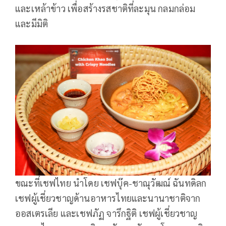
และเหล้าข้าว เพื่อสร้างรสชาติที่ละมุน กลมกล่อม
และมีมิติ
ขณะที่เชฟไทย นำโดย เชฟบุ๊ค-ชาณุวัฒณ์ ฉันทดิลก
เชฟผู้เชี่ยวชาญด้านอาหารไทยและนานาชาติจาก
ออสเตรเลีย และเชฟภัฏ จารึกฐิติ เชฟผู้เชี่ยวชาญ