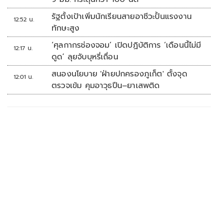
รัฐตั้งเป้าเพิ่มนักเรียนสายอาชีวะปั้นแรงงาน
12:52 น.
ทักษะสูง
‘ศุลกากรช่องจอม’ เปิดปฏิบัติการ ‘เดือนนี้ไม่มี
12:17 น.
ดูด’ ลุยจับบุหรี่เถื่อน
สนองนโยบาย 'ฝ่ายปกครองภูเก็ต' ตั้งจุด
12:01 น.
ตรวจเข้ม คุมอาวุธปืน–ยาเสพติด