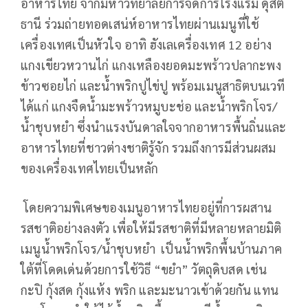
อาหารไทย จากมหาวิทยาลัยการจัดการโรงแรม ดุสิต
ธานี ร่วมถ่ายทอดเสน่ห์อาหารไทยผ่านเมนูที่ใช้
เครื่องเทศเป็นหัวใจ อาทิ ฮังเลเครื่องเทศ 12 อย่าง
แกงเขียวหวานไก่ แกงเหลืองยอดมะพร้าวปลากะพง
ข้าวซอยไก่ และน้ำพริกปูไข่ปู พร้อมเมนูสาธิตบนเวที
ได้แก่ แกงจืดน้ำมะพร้าวหมูบะช่อ และน้ำพริกโจร/
น้ำชุบหยำ ซึ่งนำแรงบันดาลใจจากอาหารพื้นถิ่นและ
อาหารไทยที่ชาวต่างชาติรู้จัก รวมถึงการมีส่วนผสม
ของเครื่องเทศไทยเป็นหลัก
โดยความพิเศษของเมนูอาหารไทยอยู่ที่การผสาน
รสชาติอย่างลงตัว เพื่อให้มีรสชาติที่มีหลายหลายมิติ
เมนูน้ำพริกโจร/น้ำชุบหยำ เป็นน้ำพริกพื้นบ้านภาค
ใต้ที่โดดเด่นด้วยการใช้วิธี “ขยำ” วัตถุดิบสด เช่น
กะปิ กุ้งสด กุ้งแห้ง พริก และมะนาวเข้าด้วยกัน แทน