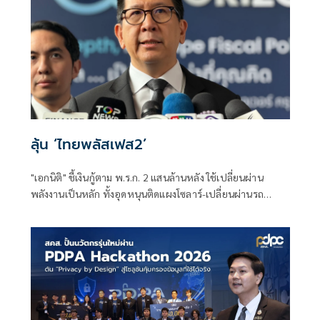
ลุ้น ‘ไทยพลัสเฟส2’
"เอกนิติ" ชี้เงินกู้ตาม พ.ร.ก. 2 แสนล้านหลัง ใช้เปลี่ยนผ่าน
พลังงานเป็นหลัก ทั้งอุดหนุนติดแผงโซลาร์-เปลี่ยนผ่านรถ
โดยสารเป็น EV ส่วนเงินกู้ 2 แสนล้านแรกเหลือ 4 หมื่นล้าน
พร้อมให้ใช้กับไทยเที่ยวไทยพลัส ส่วนไทยช่วยไทยพลัส เฟส 2
รอประเมินความเหมาะสม นายกฯ เผยจะพยายาม