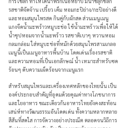
การโขลก ทำให้ได้น้ำพริกเนื้อหยาบ มีน้ำขลุกขลิก
รสชาติจัดจ้าน เปรี้ยว เค็ม หอมกะปิย่าง/กะปิอย่างดี
และหอมสมุนไพรสด กินคู่กับผักสด ส่วนเมนูเมนู
แกงจืดน้ำมะพร้าวหมูบะช่อ ใช้น้ำมะพร้าวเพื่อให้ได้
น้ำซุปหอมจากน้ำมะพร้าว รสชาติเบาๆ หวานหอม
กลมกล่อม ใส่หมูบะช่อที่หมักด้วยสมุนไพรสามเกลอ
เมนูนี้เป็นเมนูอาหารพื้นบ้าน โดดเด่นเรื่องรสชาติ
และความหอมที่เป็นเอกลักษณ์ น้ำ เหมาะสำหรับซด
ร้อนๆ ดับความเผ็ดร้อนจากเมนูแรก
สำหรับสมุนไพรและเครื่องเทศหลักของไทยนั้น เป็น
องค์ประกอบสำคัญที่อุดมด้วยคุณค่าทางโภชนาการ
และใยอาหาร ขณะเดียวกันอาหารไทยยังคงสะท้อน
เสน่ห์ทางวัฒนธรรมอันโดดเด่น ทั้งความหลากหลาย
สีสันที่สดใส การจัดวางอย่างประณีต ตลอดจนวิถีการ