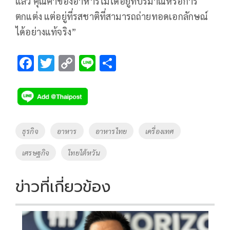
แล้ว คุณค่าของอาหารไม่ได้อยู่ที่ปริมาณหรือการ
ตกแต่ง แต่อยู่ที่รสชาติที่สามารถถ่ายทอดเอกลักษณ์
ได้อย่างแท้จริง”
F
T
C
Li
S
ac
wi
o
n
h
e
tt
p
e
ar
b
er
y
e
o
Li
Tags
ธุรกิจ
อาหาร
อาหารไทย
เครื่องเทศ
o
n
เศรษฐกิจ
ไทยไต้หวัน
k
k
ข่าวที่เกี่ยวข้อง