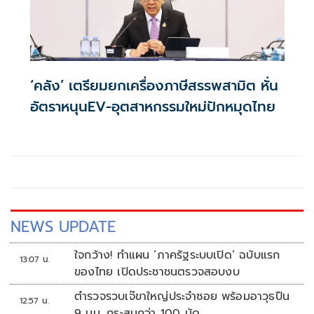
‘คลัง’ เตรียมยกเครื่องภาษีสรรพสามิต หั่น
อัตราหนุนEV-อุตสาหกรรมใหม่ปักหมุดไทย
NEWS UPDATE
ใจกว้าง! ทำแผน ‘ภาครัฐระบบเปิด’ ฉบับแรก
13:07 น.
ของไทย เปิดประชาชนตรวจสอบงบ
ตำรวจรวบเจ๊ขาใหญ่ประจำซอย พร้อมอาวุธปืน
12:57 น.
9 มม. กระสุนกว่า 100 นัด