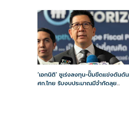
ดอกเบี้ยเหลือ 0.01% ต่อปี ตลอดอายุ
สัญญา
‘เอกนิติ’ ชูเร่งลงทุน-ปั๊มขีดแข่งดันดัน
ศก.ไทย รับงบประมาณมีจำกัดลุย
งัด5Tปูพรมโตยาว