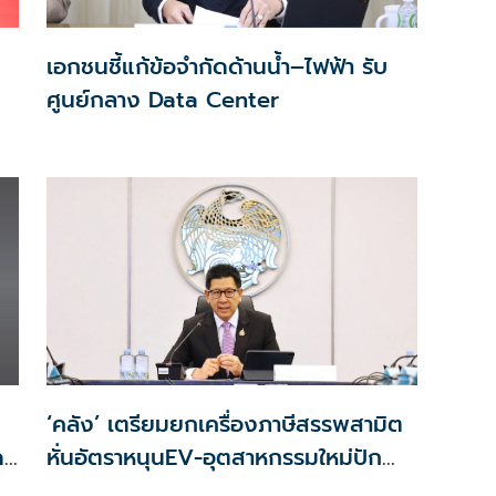
เอกชนชี้แก้ข้อจำกัดด้านน้ำ–ไฟฟ้า รับ
ศูนย์กลาง Data Center
‘คลัง’ เตรียมยกเครื่องภาษีสรรพสามิต
ด
หั่นอัตราหนุนEV-อุตสาหกรรมใหม่ปัก
ลด
หมุดไทย