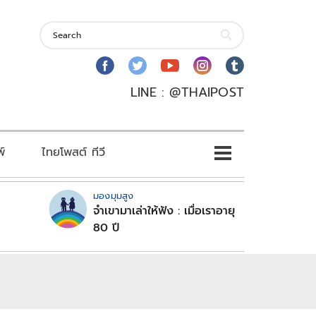
LINE : @THAIPOST
พ์
ไทยโพสต์ ทีวี
มองมุมสูง
จำเขามาเล่าให้ฟัง : เมื่อเราอายุ
80 ปี