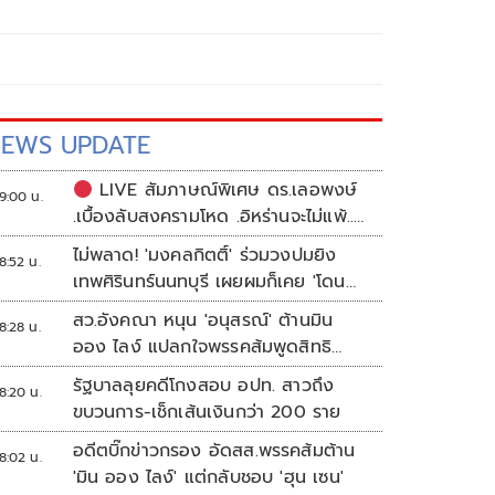
EWS UPDATE
LIVE สัมภาษณ์พิเศษ ดร.เลอพงษ์
9:00 น.
.เบื้องลับสงครามโหด .อิหร่านจะไม่แพ้..
.ระเบียบโลกใหม่ในตะวันออกกลาง…. |
ไม่พลาด! 'มงคลกิตติ์' ร่วมวงปมยิง
8:52 น.
อิสรภาพแห่งความคิด กับ..สำราญ รอด
เทพศิรินทร์นนทบุรี เผยผมก็เคย 'โดน
เพชร
เล่น'
สว.อังคณา หนุน 'อนุสรณ์' ต้านมิน
8:28 น.
ออง ไลง์ แปลกใจพรรคส้มพูดสิทธิ
มนุษยชนแต่กลับเงียบ
รัฐบาลลุยคดีโกงสอบ อปท. สาวถึง
8:20 น.
ขบวนการ-เช็กเส้นเงินกว่า 200 ราย
อดีตบิ๊กข่าวกรอง อัดสส.พรรคส้มต้าน
8:02 น.
'มิน ออง ไลง์' แต่กลับชอบ 'ฮุน เซน'