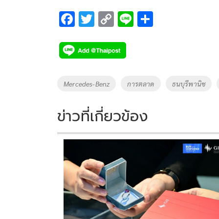
F
T
C
Li
S
ac
wi
o
n
h
e
tt
p
e
ar
b
er
y
e
o
Li
Tags
Mercedes-Benz
การตลาด
ธนบุรีพานิช
o
n
k
k
ข่าวที่เกี่ยวข้อง