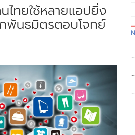
์คนไทยใช้หลายแอปยิ่ง
ผนึกพันธมิตรตอบโจทย์
N