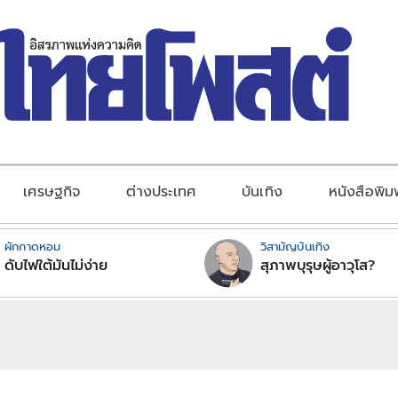
เศรษฐกิจ
ต่างประเทศ
บันเทิง
หนังสือพิม
ผักกาดหอม
วิสามัญบันเทิง
ดับไฟใต้มันไม่ง่าย
สุภาพบุรุษผู้อาวุโส?