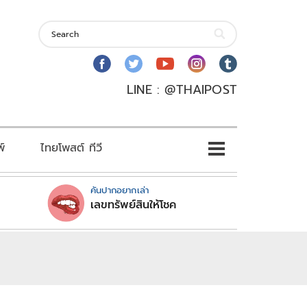
LINE : @THAIPOST
พ์
ไทยโพสต์ ทีวี
คันปากอยากเล่า
เลขทรัพย์สินให้โชค