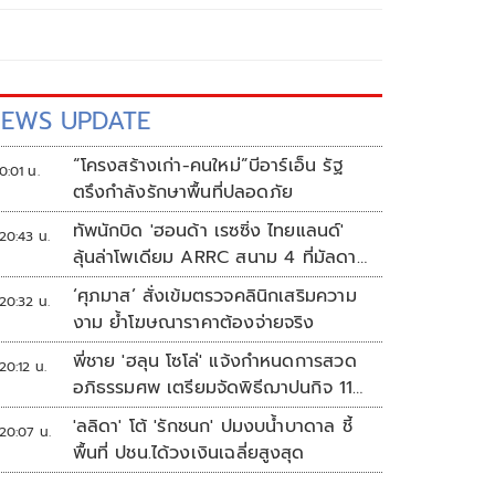
EWS UPDATE
“โครงสร้างเก่า-คนใหม่”บีอาร์เอ็น รัฐ
0:01 น.
ตรึงกำลังรักษาพื้นที่ปลอดภัย
ทัพนักบิด 'ฮอนด้า เรซซิ่ง ไทยแลนด์'
20:43 น.
ลุ้นล่าโพเดียม ARRC สนาม 4 ที่มัลดาลิ
กา
‘ศุภมาส’ สั่งเข้มตรวจคลินิกเสริมความ
20:32 น.
งาม ย้ำโฆษณาราคาต้องจ่ายจริง
พี่ชาย 'ฮลุน โซโล่' แจ้งกำหนดการสวด
20:12 น.
อภิธรรมศพ เตรียมจัดพิธีฌาปนกิจ 11
ส.ค.
'ลลิดา' โต้ 'รักชนก' ปมงบน้ำบาดาล ชี้
20:07 น.
พื้นที่ ปชน.ได้วงเงินเฉลี่ยสูงสุด