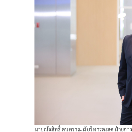
นายณัฐสิทธิ์ สุนทราณู ผู้บริหารสูงสุด ฝ่าย