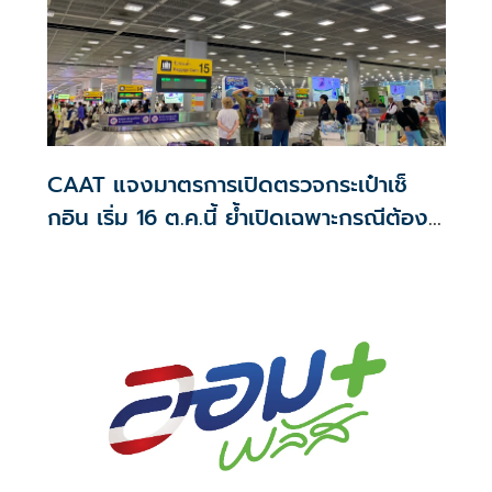
CAAT แจงมาตรการเปิดตรวจกระเป๋าเช็
กอิน เริ่ม 16 ต.ค.นี้ ย้ำเปิดเฉพาะกรณีต้อง
สงสัย