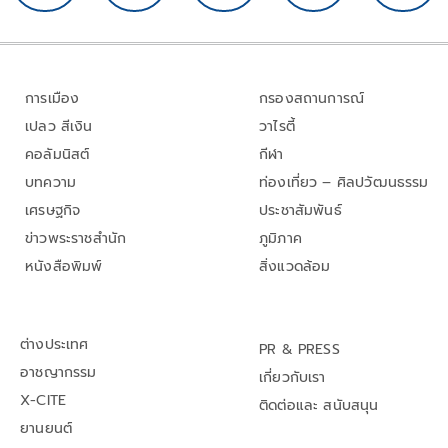
การเมือง
กรองสถานการณ์
เปลว สีเงิน
วาไรตี้
คอลัมนิสต์
กีฬา
บทความ
ท่องเที่ยว – ศิลปวัฒนธรรม
เศรษฐกิจ
ประชาสัมพันธ์
ข่าวพระราชสำนัก
ภูมิภาค
หนังสือพิมพ์
สิ่งแวดล้อม
ต่างประเทศ
PR & PRESS
อาชญากรรม
เกี่ยวกับเรา
X-CITE
ติดต่อและ สนับสนุน
ยานยนต์