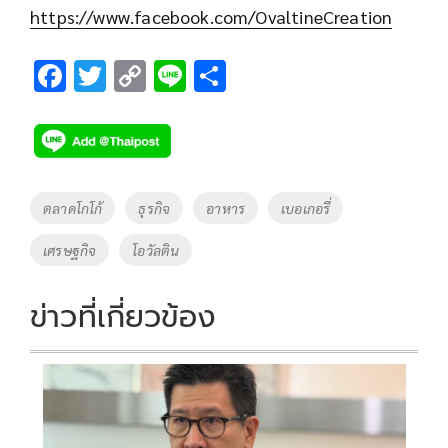
https://www.facebook.com/OvaltineCreation
F
T
C
Li
S
ac
wi
o
n
h
e
tt
p
e
ar
b
er
y
e
o
Li
Tags
ตลาดโกโก้
ธุรกิจ
อาหาร
เบอเกอรี่
o
n
เศรษฐกิจ
โอวัลติน
k
k
ข่าวที่เกี่ยวข้อง