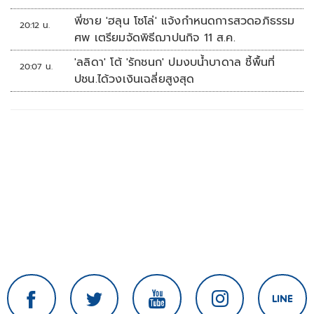
พี่ชาย 'ฮลุน โซโล่' แจ้งกำหนดการสวดอภิธรรม
20:12 น.
ศพ เตรียมจัดพิธีฌาปนกิจ 11 ส.ค.
'ลลิดา' โต้ 'รักชนก' ปมงบน้ำบาดาล ชี้พื้นที่
20:07 น.
ปชน.ได้วงเงินเฉลี่ยสูงสุด