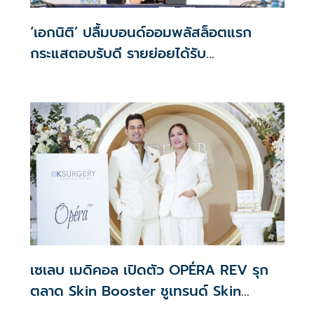
‘เอกนิติ’ ปลื้มบอนด์ออมพลัสล็อตแรก
กระแสตอบรับดี รายย่อยได้รับ
จัดสรร2.2หมื่นคน เปิดจองรอบใหม่ก.ย.นี้
เซเลบ เมดิคอล เปิดตัว OPÉRA REV รุก
ตลาด Skin Booster ชูเทรนด์ Skin
Quality & Longevity ตอบโจทย์คลินิก