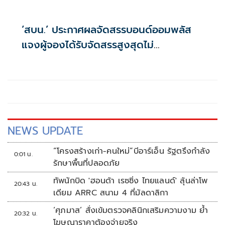
‘สบน.’ ประกาศผลจัดสรรบอนด์ออมพลัส
แจงผู้จองได้รับจัดสรรสูงสุดไม่
เกิน117,000บาท
NEWS UPDATE
“โครงสร้างเก่า-คนใหม่”บีอาร์เอ็น รัฐตรึงกำลัง
0:01 น.
รักษาพื้นที่ปลอดภัย
ทัพนักบิด 'ฮอนด้า เรซซิ่ง ไทยแลนด์' ลุ้นล่าโพ
20:43 น.
เดียม ARRC สนาม 4 ที่มัลดาลิกา
‘ศุภมาส’ สั่งเข้มตรวจคลินิกเสริมความงาม ย้ำ
20:32 น.
โฆษณาราคาต้องจ่ายจริง