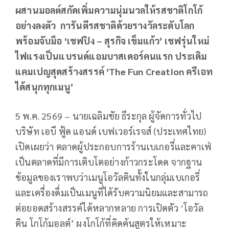
ผสานมอลต์สกัดเพิ่มความนุ่มนวลให้รสชาติโกโก้
อย่างลงตัว การันตีรสชาติด้วยรางวัลระดับโลก
พร้อมจับมือ ‘เชฟปิง – สุรกิจ เข็มแก้ว’ เชฟรุ่นใหม่
ไฟแรงเป็นแบรนด์แอมบาสเดอร์คนแรก ประเดิม
แคมเปญสุดสร้างสรรค์ ‘The Fun Creation ครีเอท
ได้สนุกทุกเมนู’
5 พ.ค. 2569 – นายเฉลิมชัย ธีระกุล ผู้จัดการทั่วไป
บริษัท เอบี ฟู้ด แอนด์ เบฟเวอร์เรจส์ (ประเทศไทย)
เปิดเผยว่า ตลาดผู้ประกอบการร้านเบเกอรี่และคาเฟ่
เป็นตลาดที่มีการเติบโตอย่างก้าวกระโดด จากฐาน
ข้อมูลของเราพบว่าเมนูโอวัลตินทั้งในกลุ่มเบเกอรี่
และเครื่องดื่มเป็นเมนูที่ได้รับความนิยมและสามารถ
ต่อยอดสร้างสรรค์ได้หลากหลาย การเปิดตัว ‘โอวัล
ติน โกโก้มอลต์’ ผงโกโก้ที่คิดค้นสูตรให้เหมาะ