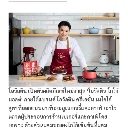
โอวัลติน เปิดตัวผลิตภัณฑ์ใหม่ล่าสุด
‘โอวัลติน โกโก้
มอลต์’ ภายใต้แบรนด์ โอวัลติน ครีเอชั่น ผงโกโก้
สูตรที่ออกแบบมาเพื่อเมนูเบเกอรี่และคาเฟ่ เอาใจ
ตลาดผู้ประกอบการร้านเบเกอรี่และคาเฟ่โดย
เฉพาะ ด้วยส่วนผสมของผงโกโก้เข้มขันที่ผสม