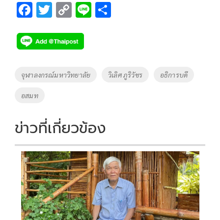
F
T
C
Li
S
ac
wi
o
n
h
e
tt
p
e
ar
b
er
y
e
o
Li
Tags
จุฬาลงกรณ์มหาวิทยาลัย
วิเลิศ ภูริวัชร
อธิการบดี
o
n
อสมท
k
k
ข่าวที่เกี่ยวข้อง