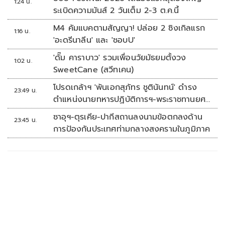
1:24 น.
ระเบิดความมันส์ 2 วันเต็ม 2-3 ต.ค.นี้
M4 คัมแบคตามสัญญา! ปล่อย 2 ซิงเกิลแรก
1:16 น.
'อะดรีนาลีน' และ 'ชอบU'
'ดั๊ม คาราบาว' รวมเพื่อนวัยมัธยมตั้งวง
1:02 น.
SweetCane (สวีทเคน)
โปรดเกล้าฯ 'พันเอกสุภัทร ชูตินันทน์' ดำรง
23:49 น.
ตำแหน่งนายทหารปฏิบัติการฯ-พระราชทานยศ
'พลตรี'
ซาอุฯ-ตุรเคีย-ปากีสถานลงนามข้อตกลงด้าน
23:45 น.
การป้องกันประเทศท่ามกลางสงครามในภูมิภาค