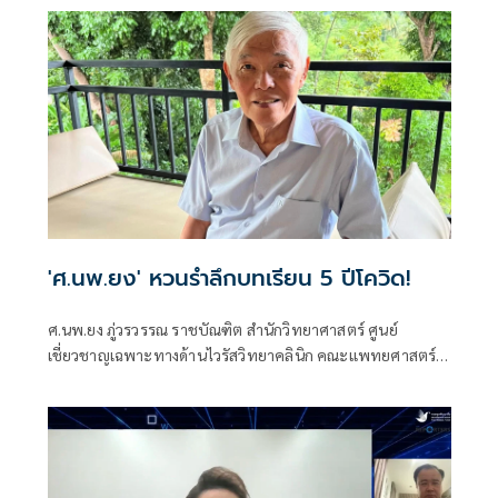
'ศ.นพ.ยง' หวนรำลึกบทเรียน 5 ปีโควิด!
ศ.นพ.ยง ภู่วรวรรณ ราชบัณฑิต สำนักวิทยาศาสตร์ ศูนย์
เชี่ยวชาญเฉพาะทางด้านไวรัสวิทยาคลินิก คณะแพทยศาสตร์
จุฬาลงกรณ์มหาวิทยาลัย