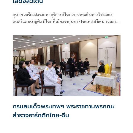
เสด็จสวีเดน
จุฬาฯ เตรียมส่งวงมหาดุริยางค์ไทยเยาวชนเดินทางไปแสดง
ดนตรีและนาฏศิลป์ไทยที่เมืองรากุนดา ประเทศสวีเดน ร่วมงาน
รำลึก 129 ปี ร.5 เสด็จประพาสสวีเดน วันที่ 19 ก.ค. 25
กรมสมเด็จพระเทพฯ พระราชทานพรคณะ
สำรวจอาร์กติกไทย-จีน