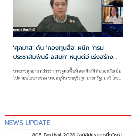
'ศุภมาส' ดัน 'กองทุนสื่อ' ผนึก 'กรม
ประชาสัมพันธ์-อสมท' หนุนดีอี เร่งสร้าง
ภูมิคุ้มกัน-ยกระดับกำกับแพลตฟอร์ม
นางสาวศุภมาส กล่าวว่า การดูแลพื้นที่ออนไลน์ให้ปลอดภัยเป็น
ปกป้องเด็กเยาวชนจากคอนเทนต์ขยะ ภัย
ไปตามนโยบายของ นายอนุทิน ชาญวีรกูล นายกรัฐมนตรี โดย
ร้ายบนโลกออนไลน์
การบังคับใช้กฎหมายและกำกับดูแลแพลตฟอร์ม มีกระทรวง
ดิจิทัลเพื่อเศรษฐกิจและสังคมเป็นหน่วยงานหลัก
NEWS UPDATE
808 Festival 2026 ไลน์อัปแรกสุดยิ่งใหญ่