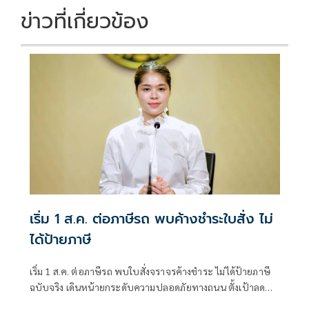
k
k
ข่าวที่เกี่ยวข้อง
เริ่ม 1 ส.ค. ต่อภาษีรถ พบค้างชำระใบสั่ง ไม่
ได้ป้ายภาษี
เริ่ม 1 ส.ค. ต่อภาษีรถ พบใบสั่งจราจรค้างชำระ ไม่ได้ป้ายภาษี
ฉบับจริง เดินหน้ายกระดับความปลอดภัยทางถนน ตั้งเป้าลดผู้
เสียชีวิตจากอุบัติเหตุให้เหลือ 12 ราย ต่อประชากร 1 แสนคน