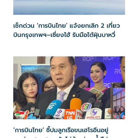
เช็กด่วน ‘การบินไทย’ แจ้งยกเลิก 2 เที่ยว
บินกรุงเทพฯ–เซี่ยงไฮ้ รับมือไต้ฝุ่นบาหวี่
‘การบินไทย’ ชี้ปมลูกเรือขนเฮโรอีนอยู่