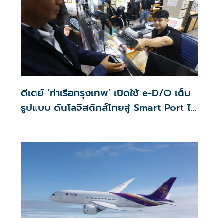
ดีเดย์ ‘ท่าเรือกรุงเทพ’ เปิดใช้ e-D/O เต็ม
รูปแบบ ดันโลจิสติกส์ไทยสู่ Smart Port ไร้
กระดาษ