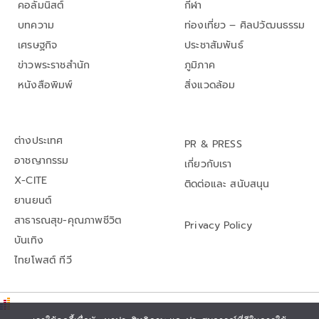
คอลัมนิสต์
กีฬา
บทความ
ท่องเที่ยว – ศิลปวัฒนธรรม
เศรษฐกิจ
ประชาสัมพันธ์
ข่าวพระราชสำนัก
ภูมิภาค
หนังสือพิมพ์
สิ่งแวดล้อม
ต่างประเทศ
PR & PRESS
อาชญากรรม
เกี่ยวกับเรา
X-CITE
ติดต่อและ สนับสนุน
ยานยนต์
สาธารณสุข-คุณภาพชีวิต
Privacy Policy
บันเทิง
ไทยโพสต์ ทีวี