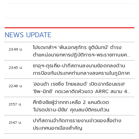
NEWS UPDATE
โปรดเกล้าฯ 'พันเอกสุภัทร ชูตินันทน์' ดำรง
23:49 น.
ตำแหน่งนายทหารปฏิบัติการฯ-พระราชทานยศ
'พลตรี'
ซาอุฯ-ตุรเคีย-ปากีสถานลงนามข้อตกลงด้าน
23:45 น.
การป้องกันประเทศท่ามกลางสงครามในภูมิภาค
'ฮอนด้า เรซซิ่ง ไทยแลนด์' เปิดฉากร้อนแรง!
22:46 น.
'ชิพ-มิกซ์' กดเวลาติดหัวแถว ARRC สนาม 4
ที่มัลดาลิกา
ศึกชิงชัยผู้ว่ากกท.เหลือ 2 แคนดิเดต
21:57 น.
'โปรดปราน-มีชัย' คุณสมบัติครบถ้วน
ปากีสถานจำกัดการรายงานข่าวของสื่อต่าง
21:47 น.
ประเทศนอกเมืองสำคัญ