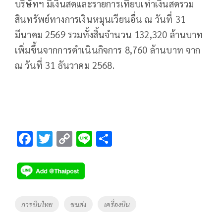
บริษัทฯ มีเงินสดและรายการเทียบเท่าเงินสดรวม
สินทรัพย์ทางการเงินหมุนเวียนอื่น ณ วันที่ 31
มีนาคม 2569 รวมทั้งสิ้นจำนวน 132,320 ล้านบาท
เพิ่มขึ้นจากการดำเนินกิจการ 8,760 ล้านบาท จาก
ณ วันที่ 31 ธันวาคม 2568.
F
T
C
Li
S
ac
wi
o
n
h
e
tt
p
e
ar
b
er
y
e
o
Li
Tags
การบินไทย
ขนส่ง
เครื่องบิน
o
n