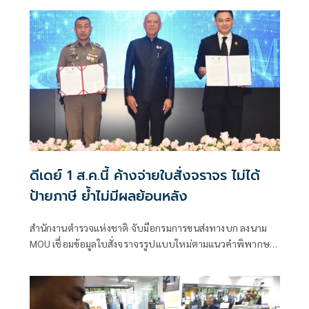
ดีเดย์ 1 ส.ค.นี้ ค้างจ่ายใบสั่งจราจร ไม่ได้
ป้ายภาษี ย้ำไม่มีผลย้อนหลัง
สำนักงานตำรวจแห่งชาติ จับมือกรมการขนส่งทางบก ลงนาม
MOU เชื่อมข้อมูลใบสั่งจราจรรูปแบบใหม่ตามแนวคำพิพากษา
เน้นมาตรฐานสากล ตามหลักนิติธรรม เพื่อบังคับใช้กฎหมายมี
ประสิทธิภาพ แก้ไขอุบัติเหตุบนถนน เริ่มบังคับใช้ใบสั่งใบแรก 1
สิงหาคม 2569 หากค้างชำระไม่ได้รับป้ายภาษีจริง