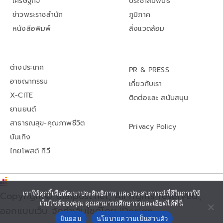
เศรษฐกิจ
ประชาสัมพันธ์
ข่าวพระราชสำนัก
ภูมิภาค
หนังสือพิมพ์
สิ่งแวดล้อม
ต่างประเทศ
PR & PRESS
อาชญากรรม
เกี่ยวกับเรา
X-CITE
ติดต่อและ สนับสนุน
ยานยนต์
สาธารณสุข-คุณภาพชีวิต
Privacy Policy
บันเทิง
ไทยโพสต์ ทีวี
Copyright© thaipost.net, All rights reserved.,
เราใช้คุกกี้เพื่อพัฒนาประสิทธิภาพ และประสบการณ์ที่ดีในการใช้
เว็บไซต์ของคุณ คุณสามารถศึกษารายละเอียดได้ที่นี่
ออกแบบเว็บ จัดทำเว็บไซต์โดย iDesign
ยินยอม
นโยบายความเป็นส่วนตัว