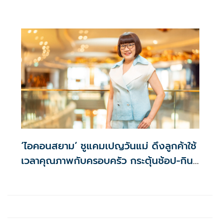
‘ไอคอนสยาม’ ชูแคมเปญวันแม่ ดึงลูกค้าใช้
เวลาคุณภาพกับครอบครัว กระตุ้นช้อป-กิน-
ไลฟ์สไตล์ ตลอดเดือนสิงหาคม