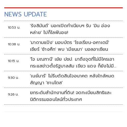
NEWS UPDATE
'รังสิมันต์' บอกเปิดทำเนียบฯ รับ 'มิน อ่อง
10:53 น.
หล่าย' ไปก็ไลฟ์บอย!
'มาดามแป้ง' มอบบัตร 'โรงเรียน-อคาเดมี'
10:38 น.
เชียร์ 'ช้างศึก' พบ 'เมียนมา' บอลอาเซียน
'โจ มณฑานี' เย้ย ปชป. มาถึงจุดที่ไม่มีใครเอา
10:15 น.
กระแสข่าวตั้งรัฐบาลส้ม เขียว แดง ก็ยังไม่มีฟ้า
เลย
'เนย์มาร์' ไม่รีบตัดสินใจอนาคต หลังใกล้หมด
9:30 น.
สัญญา 'ซานโตส'
ยกระดับสำนักงานที่ดิน! จดทะเบียนสิทธิและ
9:26 น.
นิติกรรมออนไลน์ทั่วประเทศ