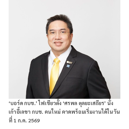
‘บอร์ด กบข.’ ไฟเขียวตั้ง ‘ศรพล ตุลยะเสถียร’ นั่ง
เก้าอี้เลขา กบข. คนใหม่ คาดพร้อมเริ่มงานได้ในวัน
ที่
1 ก.ค. 2569