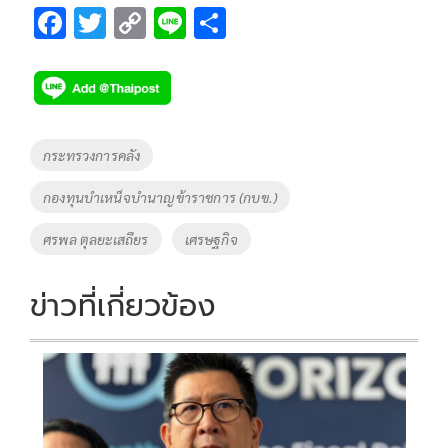
F
T
C
Li
S
ac
wi
o
n
h
e
tt
p
e
ar
b
er
y
e
o
Li
Tags
กระทรวงการคลัง
o
n
กองทุนบำเหน็จบำนาญข้าราชการ (กบข.)
k
k
ศรพล ตุลยะเสถียร
เศรษฐกิจ
ข่าวที่เกี่ยวข้อง