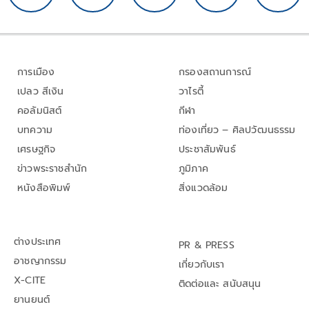
การเมือง
กรองสถานการณ์
เปลว สีเงิน
วาไรตี้
คอลัมนิสต์
กีฬา
บทความ
ท่องเที่ยว – ศิลปวัฒนธรรม
เศรษฐกิจ
ประชาสัมพันธ์
ข่าวพระราชสำนัก
ภูมิภาค
หนังสือพิมพ์
สิ่งแวดล้อม
ต่างประเทศ
PR & PRESS
อาชญากรรม
เกี่ยวกับเรา
X-CITE
ติดต่อและ สนับสนุน
ยานยนต์