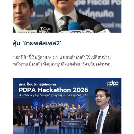
ลุ้น ‘ไทยพลัสเฟส2’
"เอกนิติ" ชี้เงินกู้ตาม พ.ร.ก. 2 แสนล้านหลัง ใช้เปลี่ยนผ่าน
พลังงานเป็นหลัก ทั้งอุดหนุนติดแผงโซลาร์-เปลี่ยนผ่านรถ
โดยสารเป็น EV ส่วนเงินกู้ 2 แสนล้านแรกเหลือ 4 หมื่นล้าน
พร้อมให้ใช้กับไทยเที่ยวไทยพลัส ส่วนไทยช่วยไทยพลัส เฟส 2
รอประเมินความเหมาะสม นายกฯ เผยจะพยายาม