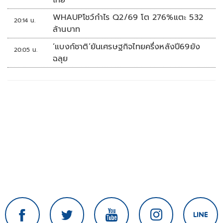
ไทย’
WHAUPโชว์กำไร Q2/69 โต 276%แตะ 532
20:14 น.
ล้านบาท
‘แบงก์ชาติ’ยันเศรษฐกิจไทยครึ่งหลังปี69ยัง
20:05 น.
ฉลุย