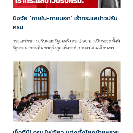
ปัจจัย ‘ภายใน-ภายนอก’ เร้ากระแสข่าวปรับ
ครม.
กระแสข่าวการปรับคณะรัฐมนตรี (ครม.) ออกมาเป็นระยะ ทั้งที่
รัฐบาลนายอนุทิน ชาญวีรกูล เพิ่งจะทำงานมาได้ 4 เดือนเท่านั้น
ซึ่งระยะเวลาดังกล่าวถือว่าน้อยมาก หากเทียบรัฐบาลในอดีต ที่
อย่างเร็วที่สุดจะปรับกันทุก 6 เดือน หรือครึ่งปี
เช็กที่นี่! ครม.ไฟเขียว แต่งตั้งโยกย้ายหลาย