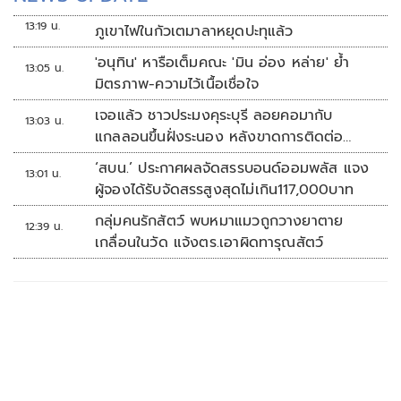
13:19 น.
ภูเขาไฟในกัวเตมาลาหยุดปะทุแล้ว
'อนุทิน' หารือเต็มคณะ 'มิน อ่อง หล่าย' ย้ำ
13:05 น.
มิตรภาพ-ความไว้เนื้อเชื่อใจ
เจอแล้ว ชาวประมงคุระบุรี ลอยคอมากับ
13:03 น.
แกลลอนขึ้นฝั่งระนอง หลังขาดการติดต่อ
หลายวัน
‘สบน.’ ประกาศผลจัดสรรบอนด์ออมพลัส แจง
13:01 น.
ผู้จองได้รับจัดสรรสูงสุดไม่เกิน117,000บาท
กลุ่มคนรักสัตว์ พบหมาแมวถูกวางยาตาย
12:39 น.
เกลื่อนในวัด แจ้งตร.เอาผิดทารุณสัตว์