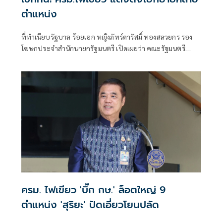
ตำแหน่ง
ที่ทำเนียบรัฐบาล ร้อยเอก หญิงภัทร์ดารัสมิ์ ทองสลวยกร รอง
โฆษกประจำสำนักนายกรัฐมนตรี เปิดเผยว่า คณะรัฐมนตรี
(ครม.) มีมติอนุมัติตามที่กระทรวงการคลัง เสนอ
ครม. ไฟเขียว 'บิ๊ก กษ.' ล็อตใหญ่ 9
ตำแหน่ง 'สุริยะ' ปัดเอี่ยวโยนปลัด