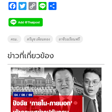
F
T
C
Li
S
ac
wi
o
n
h
e
tt
p
e
ar
b
er
y
e
o
Li
Tags
ครม.
ตรีนุช เทียนทอง
อาชีวะเรียนฟรี
o
n
k
k
ข่าวที่เกี่ยวข้อง