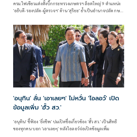
ครม.ไฟเขียวแต่งตั้งบิ๊กกระทรวงเกษตรฯ ล็อตใหญ่ 9 ตำแหน่ง
'อธิบดี-รองปลัด-ผู้ตรวจฯ' ด้าน 'สุริยะ' ย้ำเป็นอำนาจปลัด กษ.
ไม่เกี่ยวกับรัฐมนตรี ยันคัดจากผลงาน-ความซื่อสัตย์
'อนุทิน' ลั่น 'เอาเลยๆ' ไม่หวั่น 'ไอลอว์' เปิด
ข้อมูลเพิ่ม 'ฮั้ว สว.'
'อนุทิน' ชี้ฟ้อง 'ยิ่งชีพ' ปมเปิดชื่อเกี่ยวข้อง 'ฮั้ว สว.' เป็นสิทธิ
ของทุกคน บอก 'เอาเลยๆ' หลังไอลอว์จ่อเปิดข้อมูลเพิ่ม