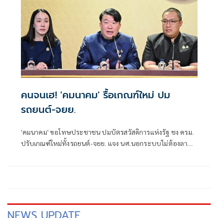
คนจนเฮ! 'คมนาคม' รื้อเกณฑ์ใหม่ ปม
รถยนต์-จยย.
'คมนาคม' ขอโทษประชาชน ปมบัตรสวัสดิการแห่งรัฐ ชง ครม.
ปรับเกณฑ์ใหม่ทั้งรถยนต์-จยย. แจง นศ.นอกระบบไม่ต้องลา
ออก คลังพิจารณาองค์ประกอบอื่นด้วย
NEWS UPDATE