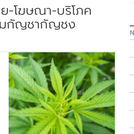
มขาย-โฆษณา-บริโภค
ผสมกัญชากัญชง
N