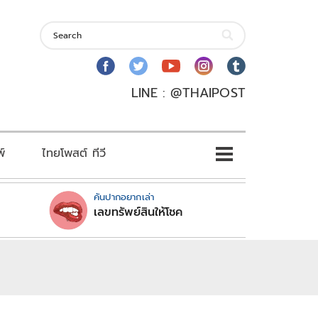
LINE : @THAIPOST
พ์
ไทยโพสต์ ทีวี
คันปากอยากเล่า
เลขทรัพย์สินให้โชค