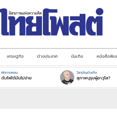
เศรษฐกิจ
ต่างประเทศ
บันเทิง
หนังสือพิม
ผักกาดหอม
วิสามัญบันเทิง
ดับไฟใต้มันไม่ง่าย
สุภาพบุรุษผู้อาวุโส?