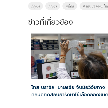
o
Li
Tags
กัญชง
กัญชา
มหิดล
ศ.นพ.บรรจง มไหส
o
n
k
k
ข่าวที่เกี่ยวข้อง
ไทย บราซิล มาเลเซีย จับมือวิจัยทาง
คลินิกทดสอบยารักษาไข้เลือดออกชนิ
ใหม่