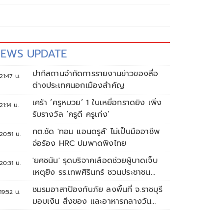
EWS UPDATE
ปากีสถานจำกัดการรายงานข่าวของสื่อ
21:47 น.
ต่างประเทศนอกเมืองสำคัญ
เศร้า ‘ครูหมวย’ 1 ในเหยื่อกราดยิง เพิ่ง
21:14 น.
รับรางวัล ‘ครูดี ครูเก่ง’
กต.ซัด 'ทอม แอนดรูส์' ไม่เป็นมืออาชีพ
20:51 น.
จ่อร้อง HRC ปมพาดพิงไทย
'ยศชนัน' รุดบริจาคเลือดช่วยผู้บาดเจ็บ
20:31 น.
เหตุยิง รร.เทพศิรินทร์ ชวนประชาชน
ร่วมบริจาค
ชมรมอาสาป้องกันภัย ลงพื้นที่ จ.ราชบุรี
19:52 น.
มอบเงิน สิ่งของ และอาหารกลางวัน
แก่โรงเรียนบ้านหนองน้ำใส