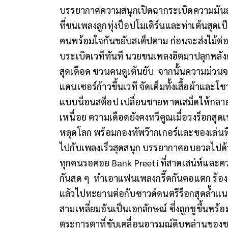
บรรยากาศความสนุกเปิดฉากระเบิดความมันส
ที่ขนเพลงลูกทุ่งป็อปโมเดิร์นและท่าเต้นสุด
คนพร้อมใจกันขยับสเต็ปตาม ก่อนจะส่งไม้ต่อ
บระเบิดเวทีทันที นวยขนเพลงฮิตมาปลุกพลัง
สุดเดือด ชวนคนดูเต้นยับ จากนั้นความม่วนจ
แดนเซอร์ก้าวขึ้นเวที จัดเต็มทั้งเสื้อผ้าและ
แบบน็อนสต็อป เปลี่ยนชายหาดเสม็ดให้กลาย
เหนื่อย ความเดือดยังคงทวีคูณเมื่อวงร็อก
หลุดโลก พร้อมกองทัพว๊ากเกอร์และของเล่น
ไปกับเพลงเร็วสุดสนุก บรรยากาศอบอวลไปด้ว
ทุกคนรอคอย Bank Preeti ที่สาดเสน่ห์และค
กันสด ๆ ทำเอาแฟนเพลงกรี๊ดกันคอแตก ร้องต
แล้วไปทะยานต่อกับซาวด์ดนตรีร็อกสุดล้ำเเนะ
สามเหลี่ยมอันเป็นเอกลักษณ์ ซึ่งถูกชูขึ้นพ
ตระการตาที่ขับเคลื่อนอารมณ์ดิบพล่านของชาว