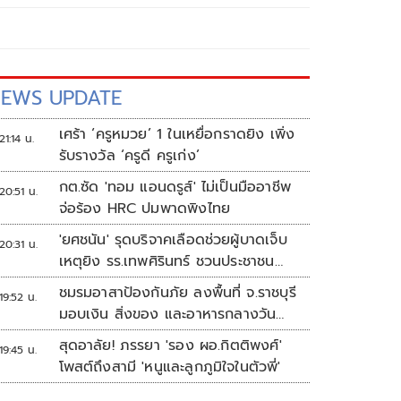
EWS UPDATE
เศร้า ‘ครูหมวย’ 1 ในเหยื่อกราดยิง เพิ่ง
21:14 น.
รับรางวัล ‘ครูดี ครูเก่ง’
กต.ซัด 'ทอม แอนดรูส์' ไม่เป็นมืออาชีพ
20:51 น.
จ่อร้อง HRC ปมพาดพิงไทย
'ยศชนัน' รุดบริจาคเลือดช่วยผู้บาดเจ็บ
20:31 น.
เหตุยิง รร.เทพศิรินทร์ ชวนประชาชน
ร่วมบริจาค
ชมรมอาสาป้องกันภัย ลงพื้นที่ จ.ราชบุรี
19:52 น.
มอบเงิน สิ่งของ และอาหารกลางวัน
แก่โรงเรียนบ้านหนองน้ำใส
สุดอาลัย! ภรรยา 'รอง ผอ.กิตติพงศ์'
19:45 น.
โพสต์ถึงสามี 'หนูและลูกภูมิใจในตัวพี่'