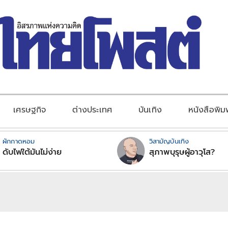
เศรษฐกิจ
ต่างประเทศ
บันเทิง
หนังสือพิม
ผักกาดหอม
วิสามัญบันเทิง
ดับไฟใต้มันไม่ง่าย
สุภาพบุรุษผู้อาวุโส?