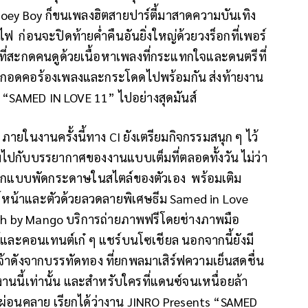
Joey Boy ก็ขนเพลงฮิตสายปาร์ตี้มาสาดความบันเทิง
ฟ ก่อนจะปิดท้ายค่ำคืนอันยิ่งใหญ่ด้วยวงร็อกที่เพอร์
H ที่สะกดคนดูด้วยเนื้อหาเพลงที่กระแทกใจและดนตรีที่
ลงกอดคอร้องเพลงและกระโดดไปพร้อมกัน ส่งท้ายงาน
SAMED IN LOVE 11” ไปอย่างสุดมันส์
ยในงานครั้งนี้ทาง CI ยังเตรียมกิจกรรมสนุก ๆ ไว้
มไปกับบรรยากาศของงานแบบเต็มที่ตลอดทั้งวัน ไม่ว่า
ด้ออกแบบพัดกระดาษในสไตล์ของตัวเอง พร้อมเติม
ท์หน้าและตัวด้วยลวดลายพิเศษธีม Samed in Love
ooth by Mango บริการถ่ายภาพฟรีโดยช่างภาพมือ
์และคอนเทนต์เก๋ ๆ แชร์บนโซเชียล นอกจากนี้ยังมี
จ้าดังจากบรรทัดทอง ที่ยกพลมาเสิร์ฟความเย็นสดชื่น
นนี้เท่านั้น และสำหรับใครที่แดนซ์จนเหนื่อยล้า
ผ่อนคลาย เรียกได้ว่างาน JINRO Presents “SAMED