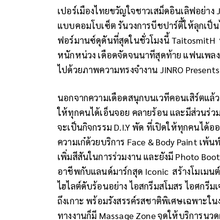
เปอร์เมืองไทยขวัญใจชาวเสม็ดอินเลิฟอย่าง 
แบบคอมโบเซ็ต รันวงการบีชปาร์ตี้ให้ลุกเป็นไ
ฟอร์มานซ์ดุดันที่สุดในชั่วโมงนี้ Taitosmit
หนักหน่วง เดือดจัดจนนาทีสุดท้าย แฟนเพ
ไปด้วยภาพความทรงจำงาน JINRO Presents “
นอกจากความเดือดสนุกบนเวทีคอนเสิร์ตแล้ว ภา
ให้ทุกคนได้เอ็นจอย คลายร้อน และมีส่วนร่ว
จะเป็นกิจกรรม D.I.Y พัด ที่เปิดให้ทุกคนไ
ความเก๋ด้วยบริการ Face & Body Paint เพ้น
เพิ่มสีสันในการร่วมงาน และยังมี Photo B
อาชีพกับแลนด์มาร์กสุด Iconic สร้างโมเมนต
ไฮไลต์ดับร้อนอย่าง ไอสกรีมสโมสร ไอศกรีมเ
ถึงเกาะ พร้อมรังสรรค์รสชาติพิเศษเฉพาะในงา
ทางงานก็มี Massage Zone จุดให้บริการนวด