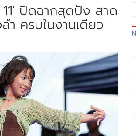
1' ปิดฉากสุดปัง สาด
อลำ ครบในงานเดียว
N