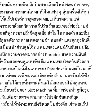
์บนผืนทรายด้วยศิลปินสายเลือดใหม่ New Country
เป๊ะมาแจกความสดใส ตกหัวใจแฟน ๆ อุ่นเครื่องให้ทุก
ให้แร็ปเปอร์สาวสุดฮอต MILLI ที่สาดความแซ่
ความซ่าด้วยสกิลการแร็ปรัวเร็วและเพอร์ฟอร์มานซ์
อยก็พุ่งทะยานถึงขีดสุดเมื่อ ลำไย ไหทองคำ และทีม
โชว์สุดอลังการ สาดเพลงสามช่า หมอลำ และลูกทุ่งอินดี้
เป็นหน้าฮ้านสุดโจ๊ะ แฟนเพลงแดนซ์กันยับแบบลืม
สุดเหนือความคาดหมายอย่าง Paradox สาดความมันส์
ที่ขว้างแจกคนดูแบบจัดเต็ม แฟนเพลงโดดกันตัวลอย
ยความบ้าคลั่งในแบบของ Paradox ก่อนจะถึงเวลาที่
วามเท่ทะลุเวที ขนเพลงฮิตระดับตำนานมาร้องให้ฟัง
ามกันได้กระหึ่มหาดตั้งแต่โน้ตแรกจนโน้ตสุดท้าย
เนี้ยบกริบของ Slot Machine ที่มาพร้อมท่าชูมือรูป
ร้อมกันเต็มชายหาด ท่ามกลางโปรดักชันแสงสีสุด
ร็อกให้พุ่งทะยานถึงขีดสุด ในช่วงดึก เจ้าพ่อแร็ป