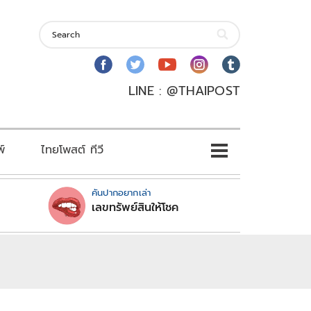
LINE : @THAIPOST
พ์
ไทยโพสต์ ทีวี
คันปากอยากเล่า
เลขทรัพย์สินให้โชค