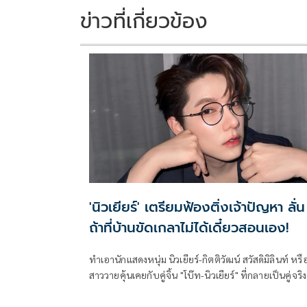
k
k
ข่าวที่เกี่ยวข้อง
'นิวเยียร์' เตรียมฟ้องติ่งเจ้าปัญหา ลั่น
ถ้าที่บ้านขัดเกลาไม่ได้เดี๋ยวสอนเอง!
ทำเอานักแสดงหนุ่ม นิวเยียร์-กิตติวัฒน์ สวัสดิมิลินท์ หรือ
สาววายคุ้นเคยกับคู่จิ้น "โบ๊ท-นิวเยียร์" ที่กลายเป็นคู่จริง
เพราะเพิ่งขอแต่งงานกันไปเมื่อเดือนที่แล้ว กับหวานใจ
หมอโบ๊ท-ณัฐพงศ์ ชินโสภณทรัพย์ ถึงขั้นลั่นวาจาว่า "ถ้า