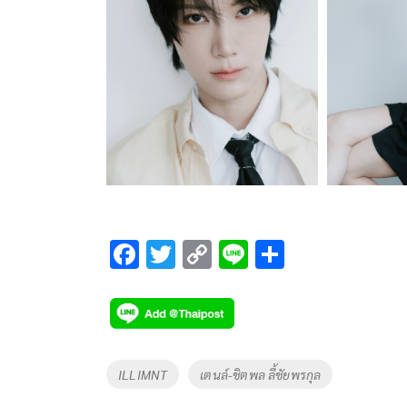
F
T
C
Li
S
ac
wi
o
n
h
e
tt
p
e
ar
b
er
y
e
o
Li
Tags
ILLIMNT
เตนล์-ชิตพล ลี้ชัยพรกุล
o
n