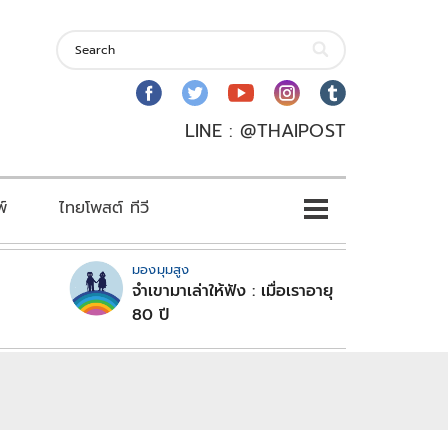
LINE : @THAIPOST
พ์
ไทยโพสต์ ทีวี
มองมุมสูง
จำเขามาเล่าให้ฟัง : เมื่อเราอายุ
80 ปี