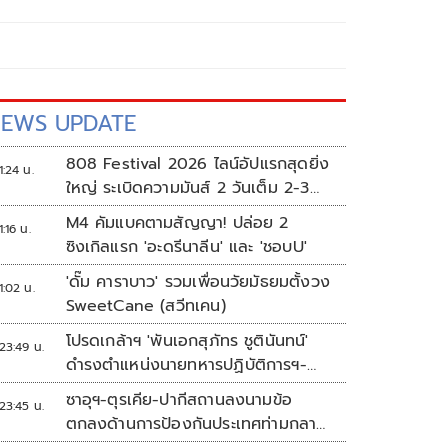
EWS UPDATE
808 Festival 2026 ไลน์อัปแรกสุดยิ่ง
1:24 น.
ใหญ่ ระเบิดความมันส์ 2 วันเต็ม 2-3
ต.ค.นี้
M4 คัมแบคตามสัญญา! ปล่อย 2
1:16 น.
ซิงเกิลแรก 'อะดรีนาลีน' และ 'ชอบU'
'ดั๊ม คาราบาว' รวมเพื่อนวัยมัธยมตั้งวง
1:02 น.
SweetCane (สวีทเคน)
โปรดเกล้าฯ 'พันเอกสุภัทร ชูตินันทน์'
23:49 น.
ดำรงตำแหน่งนายทหารปฏิบัติการฯ-
พระราชทานยศ 'พลตรี'
ซาอุฯ-ตุรเคีย-ปากีสถานลงนามข้อ
23:45 น.
ตกลงด้านการป้องกันประเทศท่ามกลาง