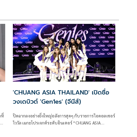
'CHUANG ASIA THAILAND' เปิดชื่อ
วงเดบิวต์ 'Gen1es' (จีนีส์)
ที่
ปิดฉากลงอย่างยิ่งใหญ่อลังการสุดๆ กับรายการไอดอลเซอร์
ไววัล เมกะโปรเจกต์ระดับอินเตอร์ “CHUANG ASIA
THAILAND” (ช่วง เอเชีย ไทยแลนด์) เวทีที่คัดสรรเด็กฝึกที่
มีความฝันจากทั่วโลกมาร่วมแข่งขันแสดงศักยภาพ เพื่อเป็น