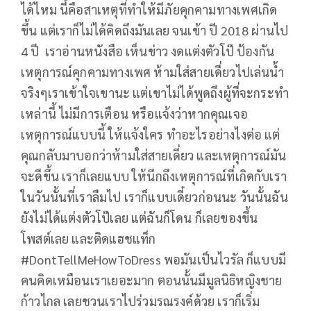
ได้ไหม นี้คือสาเหตุที่ทำให้มีภัยคุกคามทางเพศเกิด
ขึ้น แต่เราก็ไม่ได้คิดถึงมันเลย จนเข้า ปี 2018 ผ่านไป
4 ปี เราอ่านหนังสือ เห็นข่าว งดแต่งตัวโป๊ ป้องกัน
เหตุการณ์คุกคามทางเพศ ห้ามใส่สายเดี่ยวไปเล่นน้ำ
จริงๆเราเข้าใจเขานะ แต่เขาไม่ได้พูดถึงผู้ที่จะกระทำ
เหล่านี้ ไม่มีการเตือน หรือแจ้งว่าหากคุณเจอ
เหตุการณ์แบบนี้ ให้แจ้งใคร ทำอะไรอย่างไงต่อ แต่
คุณกลับมาบอกว่าห้ามใส่สายเดี่ยว และเหตุการณ์มัน
จะดีขึ้น เราก็เลยแบบ ให้นึกถึงเหตุการณ์ที่เกิดกับเรา
ในวันนั้นที่เราลืมไป เราก็แบบเดี๋ยวก่อนนะ วันนั้นฉัน
ยังไม่ได้แต่งตัวโป๊เลย แต่ฉันก็โดน ก็เลยของขึ้น
โพสต์เลย และติดแฮชแท็ก
#DontTellMeHowToDress พอมันเป็นไวรัล ก็แบบมี
คนคิดเหมือนเราเยอะมาก ตอนนั้นมีมูลนิธิหญิงชาย
ก้าวไกล เลยชวนเราไปร่วมรณรงค์ด้วย เราก็เริ่ม