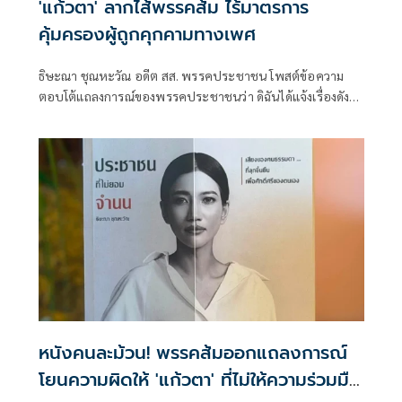
'แก้วตา' ลากไส้พรรคส้ม ไร้มาตรการ
คุ้มครองผู้ถูกคุกคามทางเพศ
ธิษะณา ชุณหะวัณ อดีต สส. พรรคประชาชน โพสต์ข้อความ
ตอบโต้แถลงการณ์ของพรรคประชาชนว่า ดิฉันได้แจ้งเรื่องดัง
กล่าวต่อบุคคลที่เกี่ยวข้อง
หนังคนละม้วน! พรรคส้มออกแถลงการณ์
โยนความผิดให้ 'แก้วตา' ที่ไม่ให้ความร่วมมือ