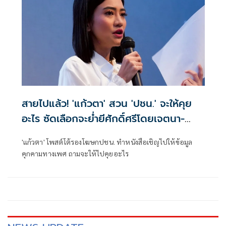
สายไปแล้ว! 'แก้วตา' สวน 'ปชน.' จะให้คุย
อะไร ซัดเลือกจะย่ำยีศักดิ์ศรีโดยเจตนา-
ปกป้องผู้กระทำผิด
'แก้วตา' โพสต์โต้รองโฆษกปชน. ทำหนังสือเชิญไปให้ข้อมูล
คุกคามทางเพศ ถามจะให้ไปคุยอะไร