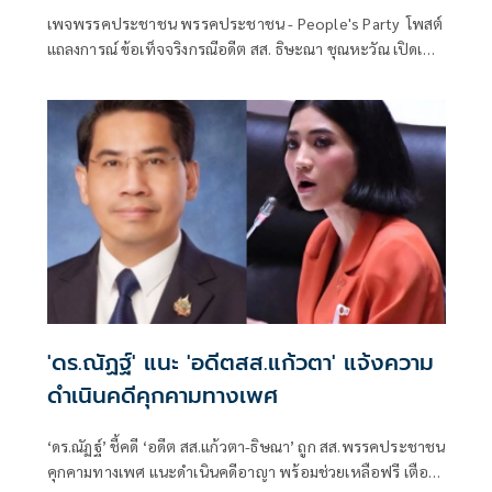
กรณี 'บ้ากาม'
เพจพรรคประชาชน พรรคประชาชน - People's Party โพสต์
แถลงการณ์ ข้อเท็จจริงกรณีอดีต สส. ธิษะณา ชุณหะวัณ เปิดเผย
ถึงการถูกล่วงละเ
'ดร.ณัฏฐ์' แนะ 'อดีตสส.แก้วตา' แจ้งความ
ดำเนินคดีคุกคามทางเพศ
‘ดร.ณัฏฐ์’ ชี้คดี ‘อดีต สส.แก้วตา-ธิษณา’ ถูก สส.พรรคประชาชน
คุกคามทางเพศ แนะดำเนินคดีอาญา พร้อมช่วยเหลือฟรี เตือน