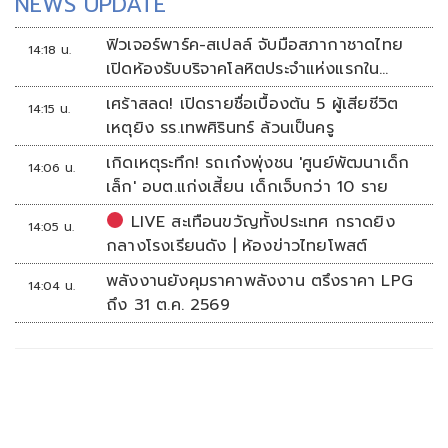
NEWS UPDATE
ฟิวเจอร์พาร์ค-สเปลล์ จับมือสภากาชาดไทย
14:18 น.
เปิดห้องรับบริจาคโลหิตประจำแห่งแรกใน
ศูนย์การค้าปทุมธานี
เศร้าสลด! เปิดรายชื่อเบื้องต้น 5 ผู้เสียชีวิต
14:15 น.
เหตุยิง รร.เทพศิรินทร์ ล้วนเป็นครู
เกิดเหตุระทึก! รถเก๋งพุ่งชน 'ศูนย์พัฒนาเด็ก
14:06 น.
เล็ก' อบต.แก่งเสี้ยน เด็กเจ็บกว่า 10 ราย
LIVE สะเทือนขวัญทั้งประเทศ กราดยิง
14:05 น.
กลางโรงเรียนดัง | ห้องข่าวไทยโพสต์
พลังงานยังคุมราคาพลังงาน ตรึงราคา LPG
14:04 น.
ถึง 31 ต.ค. 2569