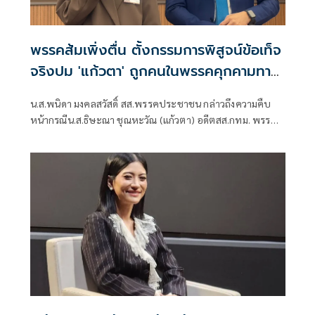
พรรคส้มเพิ่งตื่น ตั้งกรรมการพิสูจน์ข้อเท็จ
จริงปม 'แก้วตา' ถูกคนในพรรคคุกคามทาง
เพศ
น.ส.พนิดา มงคลสวัสดิ์ สส.พรรคประชาชน กล่าวถึงความคืบ
หน้ากรณีน.ส.ธิษะณา ชุณหะวัณ (แก้วตา) อดีตสส.กทม. พรรค
ประชาชน ถูกคุกคามทางเพศ ว่า ได้มีการตั้งคณะกรรมการโดย
ไม่มีผู้ที่มีส่วนเกี่ยวข้องกับสภาชุดที่ผ่านมาขึ้นมา เพื่อเปิดพื้นที่
ให้ผู้เสียหายรู้สึกสบายใจที่สุด วางใจที่สุด และปลอดภัยที่สุด