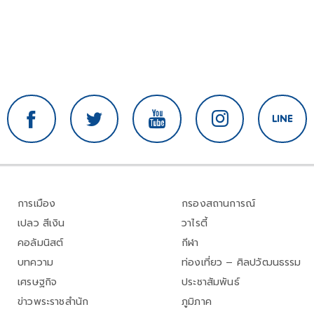
การเมือง
กรองสถานการณ์
เปลว สีเงิน
วาไรตี้
คอลัมนิสต์
กีฬา
บทความ
ท่องเที่ยว – ศิลปวัฒนธรรม
เศรษฐกิจ
ประชาสัมพันธ์
ข่าวพระราชสำนัก
ภูมิภาค