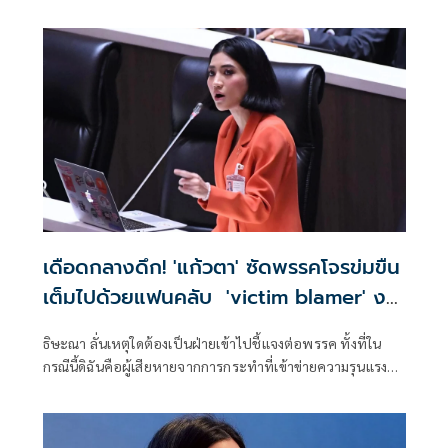
ประชาชนอย่าตกเป็นเหยื่อกองทุนเรี่ยไรสู้คดี
เดือดกลางดึก! 'แก้วตา' ซัดพรรคโจรข่มขืน
เต็มไปด้วยแฟนคลับ 'victim blamer' งง
ผลักภาระผู้เสียหายพิสูจน์ตัว
ธิษะณา ลั่นเหตุใดต้องเป็นฝ่ายเข้าไปชี้แจงต่อพรรค ทั้งที่ใน
กรณีนี้ดิฉันคือผู้เสียหายจากการกระทำที่เข้าข่ายความรุนแรง
ทางเพศ