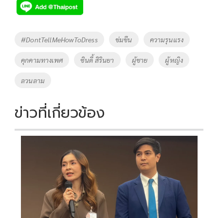
e
tt
p
e
ar
b
er
y
e
o
Li
Tags
#DontTellMeHowToDress
ข่มขืน
ความรุนแรง
o
n
คุกคามทางเพศ
ซินดี้ สิรินยา
ผู้ชาย
ผู้หญิง
k
k
ลวนลาม
ข่าวที่เกี่ยวข้อง