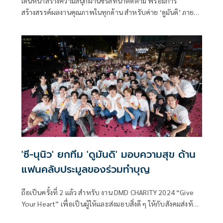
เดินหน้าสร้างความสนุกผ่านซีรีส์ที่น่าติดตาม พร้อมการ
สร้างสรรค์ผลงานคุณภาพในทุกด้าน สำหรับค่าย ‘ดูมันดิ’ ภายใต้
การทำงานของหัวเรือใหญ่ ‘อ๊อฟชั่น-กิตติพัฒน์ จำปา’ โดยกล้า
ที่จะทำงานสุดท้าทาย ประเดิมซีรีส์พีเรียดเรื่องแรกของค่าย
อย่าง ‘ภพเธอ Love Upon A Time’ และได้ถือฤกษ์ดีจัดพิธี
บวงสรวง โดยมีทีมนักแสดงนำ อาทิ เน็ต-สิรภพ มานิธิคุณ, เจเจ-
รัชพล พรพินิต, ลาเต้-ธนรรถชล จันทร์แก้วอมร, คิม-พงศธร
สิทธิพันธ์
'ซี-นุนิว' ยกทีม 'ดูมันดิ' มอบความสุข ด้าน
แฟนคลับประมูลของร่วมทำบุญ
ถือเป็นครั้งที่ 2 แล้ว สำหรับ งาน DMD CHARITY 2024 “Give
Your Heart” เพื่อเป็นผู้ให้และส่งมอบสิ่งดี ๆ ให้กับสังคมส่งท้าย
ปี 2567 ซึ่งจะมีนักแสดงในค่ายกว่า 30 ชีวิต ผลัดเปลี่ยน