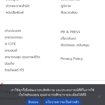
ข่าวพระราชสำนัก
ภูมิภาค
หนังสือพิมพ์
สิ่งแวดล้อม
ต่างประเทศ
PR & PRESS
อาชญากรรม
เกี่ยวกับเรา
X-CITE
ติดต่อและ สนับสนุน
ยานยนต์
สาธารณสุข-คุณภาพชีวิต
Privacy Policy
บันเทิง
ไทยโพสต์ ทีวี
Copyright© thaipost.net, All rights reserved.,
เราใช้คุกกี้เพื่อพัฒนาประสิทธิภาพ และประสบการณ์ที่ดีในการใช้
เว็บไซต์ของคุณ คุณสามารถศึกษารายละเอียดได้ที่นี่
ออกแบบเว็บ จัดทำเว็บไซต์โดย iDesign
ยินยอม
นโยบายความเป็นส่วนตัว