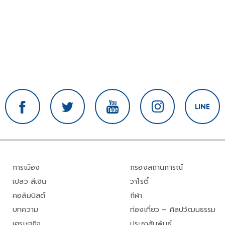
การเมือง
กรองสถานการณ์
เปลว สีเงิน
วาไรตี้
คอลัมนิสต์
กีฬา
บทความ
ท่องเที่ยว – ศิลปวัฒนธรรม
เศรษฐกิจ
ประชาสัมพันธ์