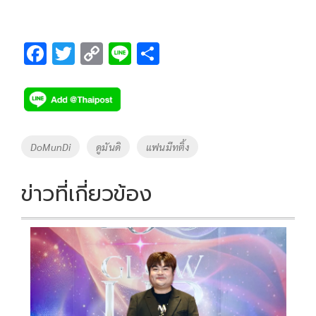
F
T
C
Li
S
ac
wi
o
n
h
e
tt
p
e
ar
b
er
y
e
o
Li
Tags
DoMunDi
ดูมันดิ
แฟนมีทติ้ง
o
n
k
k
ข่าวที่เกี่ยวข้อง