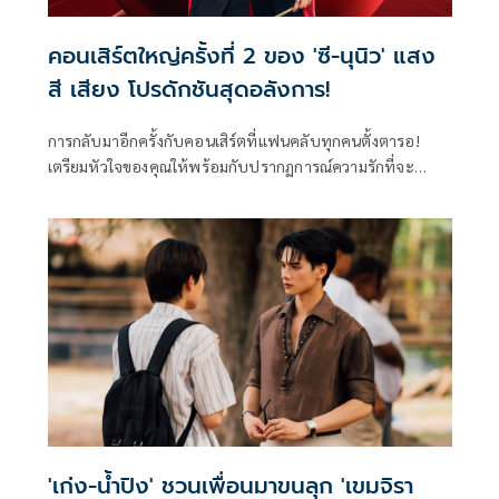
คอนเสิร์ตใหญ่ครั้งที่ 2 ของ 'ซี-นุนิว' แสง
สี เสียง โปรดักชันสุดอลังการ!
การกลับมาอีกครั้งกับคอนเสิร์ตที่แฟนคลับทุกคนตั้งตารอ!
เตรียมหัวใจของคุณให้พร้อมกับปรากฏการณ์ความรักที่จะ
ถ่ายทอดโดยสองศิลปินคู่ขวัญแห่งยุค “ซี-พฤกษ์ พานิช” และ
“นุนิว-ชวรินทร์ เพริศพิริยะวงศ์” กับคอนเสิร์ตใหญ่เต็มรูปแบบ
ครั้งที่ 2 ในงาน “ZeeNuNew 2nd Concert “CRAZY IN LOVE”
ที่จะเกิดขึ้นในวันเสาร์ที่ 25 ตุลาคม 2568 ณ อิมแพ็ค อารีน่า
เมืองทองธานี
'เก่ง-น้ำปิง' ชวนเพื่อนมาขนลุก 'เขมจิรา