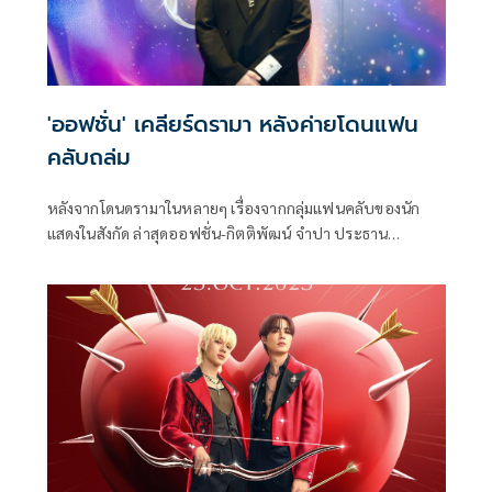
'ออฟชั่น' เคลียร์ดรามา หลังค่ายโดนแฟน
คลับถล่ม
หลังจากโดนดรามาในหลายๆ เรื่องจากกลุ่มแฟนคลับของนัก
แสดงในสังกัด ล่าสุดออฟชั่น-กิตติพัฒน์ จำปา ประธาน
กรรมการบริหาร บริษัท Mandee Work จำกัด หรือค่ายดูมันดิ
ได้ออกมาร่ายยาวชี้แจงถึงกรณีต่างๆ อย่างละเอียด งานนี้เจ้าตัว
น้อมรับทุกคำติชมและขอโอกาสแก้ไขปรับปรุง เพื่อให้เกิดชิ้น
งานที่มีประสิทธิภาพต่อไปในอนาคต