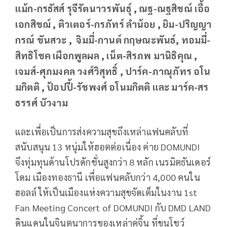
แม้ก-กรธัสส์ รุจีรัตนาวรพันธุ์ , ณฐ-ณฐสิชณ์ เอื้อ
เอกสิชฌ์ , ติวเตอร์-กรภัทร์ ลำน้อย , ยิม-ปริญญา
กรณ์ ขันสวะ , จิมมี่-กานต์ กฤษณะพันธ์, ทอมมี่-
สิทธิโชค เผือกพูลผล , เน็ต-สิรภพ มานิธิคุณ ,
เจมส์-ศุภมงคล วงศ์วิสุทธิ์ , ปาร์ค-ภาณุภัทร อโน
มกิตติ , ป้อปปี้-รัชพงศ์ อโนมกิตติ และ มาร์ค-สร
ธรรศ์ บัวงาม
และเพื่อเป็นการส่งความสุขถึงเหล่าแฟนคลับที่
สนับสนุน 13 หนุ่มให้ฮอตต่อเนื่อง ค่าย DOMUNDI
จึงทุ่มทุนด้านโปรดักชั่นสูงกว่า 8 หลัก เนรมิตธันเดอร์
โดม เมืองทองธานี เพื่อแฟนคลับกว่า 4,000 คนใน
ฮอลล์ ให้เป็นเมืองแห่งความสุขจัดเต็มในงาน 1st
Fan Meeting Concert of DOMUNDI กับ DMD LAND
ดินแดนในจินตนาการของเหล่าคู่จิ้น ที่ขนโชว์