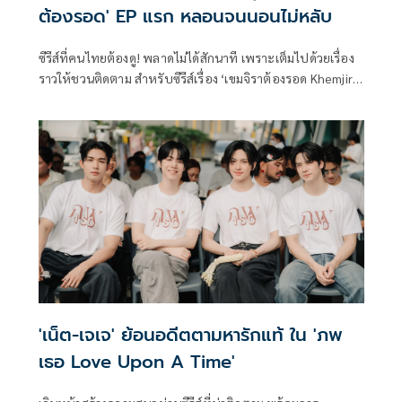
ต้องรอด' EP แรก หลอนจนนอนไม่หลับ
ซีรีส์ที่คนไทยต้องดู! พลาดไม่ได้สักนาที เพราะเต็มไปด้วยเรื่อง
ราวให้ชวนติดตาม สำหรับซีรีส์เรื่อง ‘เขมจิราต้องรอด Khemjira
The Series’ จากค่าย ‘ดูมันดิ’ ภายใต้การผลิตของ ‘บริษัท มันดี
เวิร์ค จำกัด’ โดยได้ออนแอร์ EP แรก เป็นที่เรียบร้อยเมื่อคืนวัน
เสาร์ที่ 9 สิงหาคม
'เน็ต-เจเจ' ย้อนอดีตตามหารักแท้ ใน 'ภพ
เธอ Love Upon A Time'