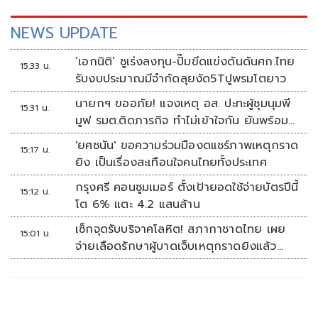
NEWS UPDATE
‘เอกนิติ’ ชูเร่งลงทุน-ปั๊มขีดแข่งดันดันศก.ไทย
15:33 น.
รับงบประมาณมีจำกัดลุยงัด5Tปูพรมโตยาว
นายกฯ ขออภัย! แจงเหตุ อส. ปะทะผู้ชุมนุมพี
15:31 น.
มูฟ รมต.ติดภารกิจ ทำไม่เข้าใจกัน ยันพร้อม
คุยหาทางออก
'ยศชนัน' ขอความร่วมมืองดแชร์ภาพเหตุกราด
15:17 น.
ยิง เป็นเรื่องสะเทือนใจคนไทยทั้งประเทศ
กรุงศรี คอนซูมเมอร์ ตั้งเป้ายอดใช้จ่ายบัตรปีนี้
15:12 น.
โต 6% แตะ 4.2 แสนล้าน
เช็กจุดรับบริจาคโลหิต! สภากาชาดไทย เผย
15:01 น.
จ่ายเลือดรักษาผู้บาดเจ็บเหตุกราดยิงแล้ว
148 ยูนิต