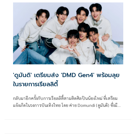
หมุนเวียนกันมาร้องเพลงแจกความสุข พร้อมทั้งมีการประมูล
เสื้อจากนักแสดงคนโปรด
'ดูมันดิ' เตรียมส่ง 'DMD Gen4' พร้อมลุย
ในรายการเรียลลิตี้
กลับมาอีกครั้งกับการเรียลลิตี้ตามติดศิลปินน้องใหม่ ที่เตรียม
แจ้งเกิดในวงการบันเทิงไทย โดย ค่าย Domundi (ดูมันดิ) ซึ่งมีชื่อ
เสียงในการปลุกปั้นคนดังที่เต็มไปด้วยคุณภาพสู่วงการบันเทิงมา
แล้วถึง 3 รุ่น อย่าง DMD Gen 1, DMD Gen 2 และ DMD Gen 3