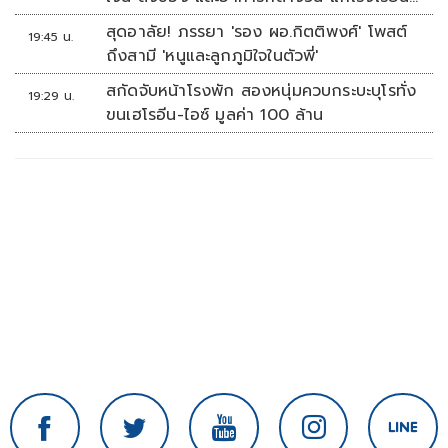
บ้านหนองน้ำใส
สุดอาลัย! ภรรยา 'รอง ผอ.กิตติพงศ์' โพสต์
19:45 น.
ถึงสามี 'หนูและลูกภูมิใจในตัวพี่'
สกัดจับหน้าโรงพัก สองหนุ่มควบกระบะบุโรทั่ง
19:29 น.
ขนเฮโรอีน-ไอซ์ มูลค่า 100 ล้าน