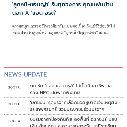
'ลูกหมี-ซอนญ่า' รันทุกวงการ คุณแฟนบ้าน
นอก X 'แอน อรดี'
ความสนุกและเซอร์ไพรส์มีมากันแบบต่อเนื่อง ถึงแม้ซีรีส์จะยังไม่
ออน สำหรับคู่เคมีหวานสุดฮอต “ลูกหมี ปัญญาพัชร” และ
“ซอนญ่า ศรัณย์ภัทร์” นักแสดงนำจากซีรีส์ Girl's love ที่ทุกคน
รอคอยอย่าง “คุณแฟนบ้านนอก Hometown Romance” ภาย
ใต้โปรเจกต์ CHANGE2561 ORIGINAL ที่กำลังจะลงจอให้แฟนๆ
ได้ชมกันเร็วๆนี้
NEWS UPDATE
กต.ซัด 'ทอม แอนดรูส์' ไม่เป็นมืออาชีพ จ่อ
20:51 น.
ร้อง HRC ปมพาดพิงไทย
'ยศชนัน' รุดบริจาคเลือดช่วยผู้บาดเจ็บเหตุยิง
20:31 น.
รร.เทพศิรินทร์ ชวนประชาชนร่วมบริจาค
ชมรมอาสาป้องกันภัย ลงพื้นที่ จ.ราชบุรี มอบ
19:52 น.
เงิน สิ่งของ และอาหารกลางวัน แก่โรงเรียน