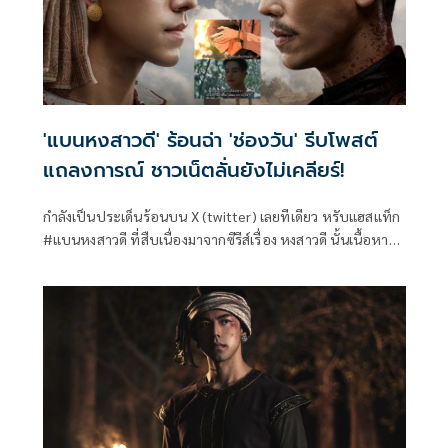
'แบนหงสาวดี' ร้อนฉ่า 'ช่องวัน' รีบโพสต์
แถลงการณ์ ชาวเน็ตลั่นยังไม่เคลียร์!
กำลังเป็นประเด็นร้อนบน X (twitter) เลยทีเดียว หรับแฮสแท็ก
#แบนหงสาวดี ที่สืบเนื่องมาจากซีรีส์เรื่อง หงสาวดี นั้นเนื้อหา
คล้ายคลึงกับผลงานการ์ตูนเรื่อง #อโยธยาเอยาวดี ของนักเขียน
ท่านหนึ่ง ทำเอาชาวเน็ตตั้งคำถามว่าเป็นการดัดแปลงหรือลอก
เลียนแบบมาหรือไม่ ทำเอาช่องวันต้องออกแถลงการณ์ด่วน