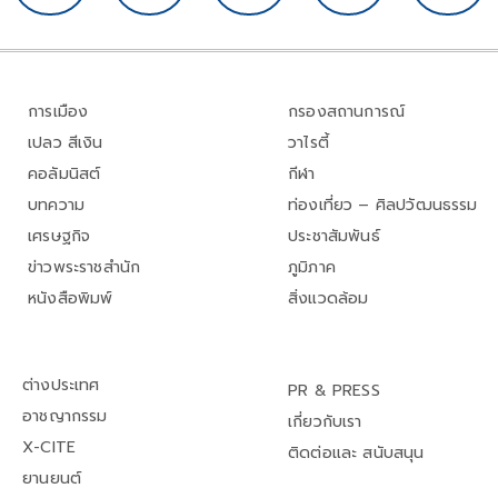
การเมือง
กรองสถานการณ์
เปลว สีเงิน
วาไรตี้
คอลัมนิสต์
กีฬา
บทความ
ท่องเที่ยว – ศิลปวัฒนธรรม
เศรษฐกิจ
ประชาสัมพันธ์
ข่าวพระราชสำนัก
ภูมิภาค
หนังสือพิมพ์
สิ่งแวดล้อม
ต่างประเทศ
PR & PRESS
อาชญากรรม
เกี่ยวกับเรา
X-CITE
ติดต่อและ สนับสนุน
ยานยนต์