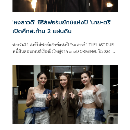
'หงสาวดี' ซีรีส์ฟอร์มยักษ์แห่งปี 'นาย-ตรี'
เปิดศึกสะท้าน 2 แผ่นดิน
ช่องวัน31 ส่งซีรีส์ฟอร์มยักษ์แห่งปี “หงสาวดี” THE LAST DUEL
หนึ่งในคอนเทนต์เรื่องยิ่งใหญ่จาก oneD ORIGINAL ปี2026 ที่
ได้แรงบันดาลใจจากประวัติศาสตร์ ไทย-พม่า “เมื่อคมดาบเพื่อ
ประเทศชาติ จะตัดขาดสายสัมพันธ์ของพี่น้อง” ก่อเกิดเป็น
สงครามยุทธหัตถีระหว่างสองแผ่นดินที่ยิ่งใหญ่ที่สุดใน
ประวัติศาสตร์