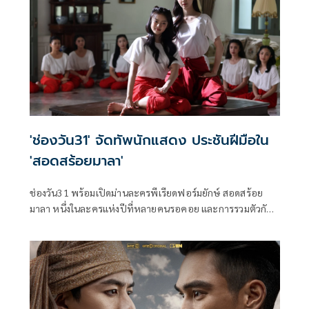
'ช่องวัน31' จัดทัพนักแสดง ประชันฝีมือใน
'สอดสร้อยมาลา'
ช่องวัน31 พร้อมเปิดม่านละครพีเรียดฟอร์มยักษ์ สอดสร้อย
มาลา หนึ่งในละครแห่งปีที่หลายคนรอคอย และการรวมตัวกัน
ของเหล่านักแสดงชื่อดัง กับการถ่ายทอดเรื่องราวสุดเข้มข้น
“เมื่อมิตรภาพของ สองนางรำเพื่อนรัก ต้องพังทลาย เพราะรัก
เกินเพื่อน” ซึ่งนำแสดงโดยพระเอกหนุ่มตัวท็อป เข้ม หัส
วีร์ และ กระทิง ขุนณรงค์ ที่มาประชันบทบาทกับ 2 สาว มาเบล
สุชาดา และ เอินเอิน ฟาติมา