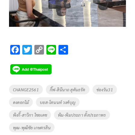
F
T
C
Li
S
ac
wi
o
n
h
e
tt
p
e
ar
b
er
y
e
o
Li
Tags
CHANGE2561
กิ๊ฟ-สินีนาถ สุคันธรัต
ช่องวัน31
o
n
ดงดอกไม้
บอส-โตนนท์ วงศ์บุญ
k
k
พิงกี้-สาวิกา ไชยเดช
พิม-พิมประภา ตั้งประภาพร
พุฒ-พุฒิชัย เกษตรสิน