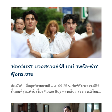
ต้องมาเจอกับจังหวะหมอลำซิ่งสุดเร้าใจ ในละคร สิงโตลำซิ่ง งาน
นี้ขอบอกว่าจังหวะเป๊ะปัง ม่วนซื่นโฮแซวแน่นอน นำทีมโดย เต๋า
เศรษฐพงษ์ และ หนูเล็ก ทิฐินันท์
'ช่องวัน31' บวงสรวงซีรีส์ เคมี 'เพิร์ล-พีค'
ฟุ้งกระจาย
ช่องวัน31 ถือฤกษ์งามยามดี เวลา 09.25 น. จัดพิธีบวงสรวงซีรีส์
ที่หอมที่สุดแห่งปี เรื่อง Flower Boy หลงกลิ่นเกสร ก่อนเตรียม
ลงจอให้ได้รับชมตอนแรกในวันเสาร์ที่ 25 เมษายนนี้ ทางช่อง
วัน31 นำทีมโดยผู้จัด หนุย-สุธาสินี บุศราพันธ์ และผู้กำกับ นุ่น-
หลักเขต วสิกชาติ, อ้า-สันติ ต่อวิวรรธน์