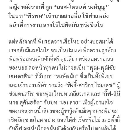
หญิง หลังจากที่ ถูก “บอส-โตนนท์ วงศ์บุญ”
ในบท “พีรพล” เจ้านายสายหื่น ใช้ตำแหน่ง
หน้าที่การงาน ลวงให้ไปติดกับ หวังขืนใจ
แต่หลังจากที่ พิมรอดจากเสือโหย อย่างบอสมาได้
เธอกลับมีแผลในใจ จนเป็นปม แต่เพื่อความถูกต้อง
พิมพร้อมทวงคืนศักดิ์ศรี ลุยเดี่ยว หวังแฉความเลว
ของบอส ต่อหน้าทุกคน ไม่ว่าจะเป็น “
พุฒ-พุฒิชัย
เกษตรสิน
” ที่รับบท “พงษ์ดนัย” ซึ่งเป็นทั้งพี่เขย
และเจ้าของบริษัท รวมถึง “
พิงกี้-สาวิกา ไชยเดช
” ผู้
ช่วยคนสนิท ของพุฒ ในบท เกลียวเกศ และ “
กิ๊ฟ-สินี
นาถ สุคันธรัต
” กับบท “เอมสาย” เมียผู้เอาแต่ใจ
ของบอส งานนี้ เสียงของผู้หญิงตัวเล็กๆ อย่างพิม จะ
เช็คบิล ชายโฉด อย่าง บอสได้สำเร็จหรือไม่ และพิ้งกี้
กับกิ๊ฟ จะเห็นใจลูกผู้หญิงด้วยกันหรือไม่ ตามลุ้นได้