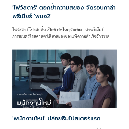
'ไฟว์สตาร์' ตอกย้ำความสยอง จัดรอบกาล่า
พรีเมียร์ 'พนอ2'
ไฟว์สตาร์ โปรดักชั่น เปิดตัวจัดใหญ่จัดเต็มกาล่าพรีเมียร์
ภาพยนตร์ไสยศาสตร์เสียวสยองของแท้ความสําเร็จจักรวาล
“ลองของ” สู่ตํานานความสยองของ “ครูพนอ” จะกลับมาเสียว
สยองอีกครั้งใน “พนอ2” โดยภาพยนตร์จะบอกเล่าเรื่องราวหลัง
จากที่ พนอ ได้คืนพลังเทพสามตา ชีวิตของพนอก็เหมือนถูก
รีเซ็ตเริ่มความทรงจําใหม่กับการเรียนในรั้ววิทยาลัยครูอย่างที่
เธอใฝ่ฝัน โดยมี เปี๊ยก คอยเฝ้ามองและช่วยเหลือเธออยู่ห่างๆ
'พนักงานใหม่' ปล่อยธีมโปสเตอร์แรก