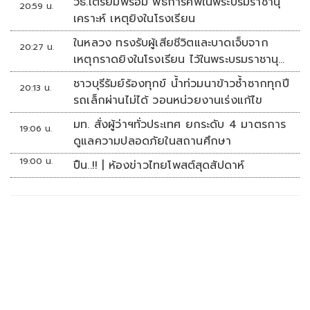
วธ.เตรียมพร้อม พิธีการศพในพระบรมราชานุ
20:59 น.
เคราะห์ เหตุยิงในโรงเรียน
ในหลวง ทรงรับผู้เสียชีวิตและบาดเจ็บจาก
20:27 น.
เหตุกราดยิงในโรงเรียน ไว้ในพระบรมราชานุ
เคราะห์
ชาวบุรีรัมย์ร้องทุกข์ น้ำท่วมนาข้าวซ้ำซากทุกปี
20:13 น.
รถเล็กผ่านไม่ได้ วอนหน่วยงานเร่งแก้ไข
มท. สั่งผู้ว่าฯทั่วประเทศ ยกระดับ 4 มาตรการ
19:06 น.
ดูแลความปลอดภัยในสถานศึกษา
19:00 น.
ปืน..!! | ห้องข่าวไทยโพสต์สุดสัปดาห์