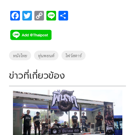
F
T
C
Li
S
ac
wi
o
n
h
e
tt
p
e
ar
b
er
y
e
o
Li
Tags
หนังไทย
หุ่นพยนต์
ไฟว์สตาร์
o
n
k
k
ข่าวที่เกี่ยวข้อง