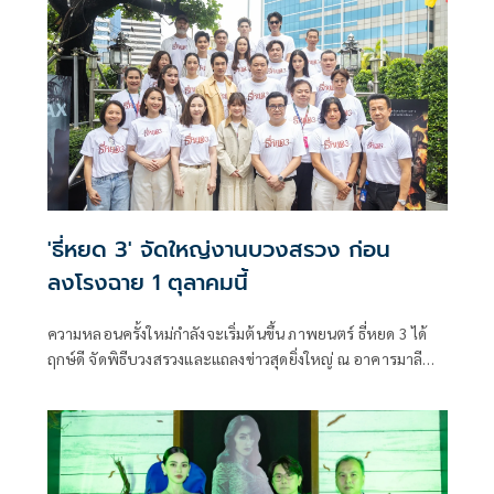
โดยอาจารย์หนุ่ม หมอดูเทวดา แชมป์ศึกชิงจ้าวหมอดู
ประเทศไทย เป็นผู้ทำพิธีในครั้งนี้
'ธี่หยด 3' จัดใหญ่งานบวงสรวง ก่อน
ลงโรงฉาย 1 ตุลาคมนี้
ความหลอนครั้งใหม่กำลังจะเริ่มต้นขึ้น ภาพยนตร์ ธี่หยด 3 ได้
ฤกษ์ดี จัดพิธีบวงสรวงและแถลงข่าวสุดยิ่งใหญ่ ณ อาคารมาลี
นนท์ พระราม 4 โดยมี ช่อง 3 และ M Studio นำโดย เทรซีแอนน์
มาลีนนท์ ผู้ช่วยประธานเจ้าหน้าที่ปฏิบัติการกลุ่ม บมจ.บีอีซี
เวิลด์, สุรเชษฐ์ อัศวเรืองอนันต์ ประธานเจ้าหน้าที่บริหาร M
Studio , ปิ่นกมล มาลีนนท์ ผู้ช่วยประธานเจ้าหน้าที่ปฏิบัติ
การกลุ่ม บมจ.บีอีซี เวิลด์