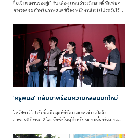
ถือเป็นผลงานของผู้กำกับ เต๋อ-นวพล ธำรงรัตนฤทธิ์ ที่แฟน ๆ
ต่างรอคอย สำหรับภาพยนตร์เรื่อง พนักงานใหม่ (โปรดรับไว้
พิจารณา) HUMAN RESOURCE’ ล่าสุด ปล่อยธีมโปสเตอร์แรก
อย่างเป็นทางการ โดย GDH ร่วมสร้างกับ One Cool Connect
และ JAI Studios เข้าฉาย 29 มกราคมนี้ ในโรงภาพยนตร์
'ครูพนอ' กลับมาพร้อมความหลอนบทใหม่
ไฟว์สตาร์ โปรดักชั่น ถือฤกษ์ดีจัดงานแถลงข่าวเปิดตัว
ภาพยนตร์ พนอ 2 โดยจัดพิธีใหญ่สำหรับทุกคนที่มาร่วมงาน
เพื่อปัดเป่า ป้องกัน คุ้มครองในสิ่งที่เรามองไม่เห็นส่งท้ายปี เพื่อ
เปิดโภคทรัพย์ให้ทุกท่านได้รับเงินรับทองรับแต่สิ่งดีๆตลอดไป