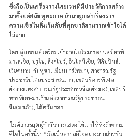
ซึ่งถือเป็นเครื่องรางไสยเวทที่มีประวัติการสร้าง
มาตั้งแต่สมัยพุทธกาล นำมาผูกเล่าเรื่องราว
ความเชื่อในสิ่งเร้นลับที่ทุกชาติสามารถเข้าใจได้
ไม่ยาก
โดย หุ่นพยนต์ เตรียมเข้าฉายในโรงภาพยนตร์ อาทิ
มาเลเซีย, บรูไน, สิงคโปร์, อินโดนีเซีย, ฟิลิปปินส์,
เวียดนาม, กัมพูชา, เมียนมาร์(พม่า), สาธารณรัฐ
ประชาธิปไตยประชาชนลาว, เขตบริหารพิเศษ
ฮ่องกงแห่งสาธารณรัฐประชาชนจีน(ฮ่องกง), เขตบริ
หารพิเศษมาเก๊าแห่งสาธารณรัฐประชาชน
จีน(มาเก๊า), ไต้หวัน ฯลฯ
ไมค์ ภณธฤต ผู้กำกับการแสดง ได้เล่าให้ฟังถึงความ
ดีใจในครั้งนี้ว่า “มันเป็นความดีใจอย่างมากสำหรับ