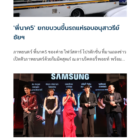
'พี่นาค5' ยกขบวนขึ้นรถแห่รอบอนุสาวรีย์
ชัยฯ
ภาพยนตร์ พี่นาค5 ของค่าย ไฟว์สตาร์ โปรดักชั่น ที่มาแถลงข่าว
เปิดตัวภาพยนตร์ด้วยกิมมิคสุดเก๋ ณ ลานวิคตอรี่พอยท์ พร้อม
ยกขบวนเหล่านักแสดงนำขึ้นรถแห่พี่นาคสุดยิ่งใหญ่ถือฤกษ์ดีวน
รอบอนุสาวรีย์ชัยสมรภูมิ และเปิดประเดิมด้วยโชว์จากศิลปิน
SPRITE(สไปร์ท) ในเพลง ผีพี่นาค ซึ่งเป็นหนึ่งในเพลงประกอบ
ภาพยนตร์ พี่นาค5