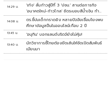
'เท้ง' ลั่นก้าวสู่ปีที่ 3 'ปชน.' สานต่อภารกิจ
14:29 น.
'อนาคตใหม่-ก้าวไกล' ซัดระบอบสีน้ำเงิน ทำ
หลักนิติรัฐ-นิติธรรมสั่นคลอน
ตร.ชี้ปมเด็กกราดยิง หลายปัจจัยเชื่อมโยงพบ
14:08 น.
ศึกษาข้อมูลปืนในออนไลน์เกือบ 2 ปี
13:45 น.
'อนุทิน' บอกแลนด์บริดจ์ยังไม่คุ้ม!
นักวิชาการชี้ไทยต้องขีดเส้นให้ชัดเปิดสัมพันธ์
13:40 น.
เมียนมา