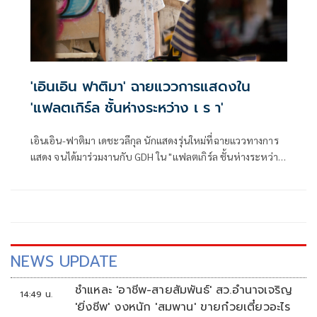
'เอินเอิน ฟาติมา' ฉายแววการแสดงใน
'แฟลตเกิร์ล ชั้นห่างระหว่าง เ ร า'
เอินเอิน-ฟาติมา เดชะวลีกุล นักแสดงรุ่นใหม่ที่ฉายแววทางการ
แสดง จนได้มาร่วมงานกับ GDH ใน "แฟลตเกิร์ล ชั้นห่างระหว่าง
เ ร า" ภาพยนตร์ Drama Coming of Age จากค่าย GDH กำกับ
โดย แคลร์-จิรัศยา วงษ์สุทิน จาก "ONE YEAR 365 วัน บ้านฉัน
บ้านเธอ" โปรดิวซ์โดย เก้ง-จิระ มะลิกุล, วัน-วรรณฤดี พงษ์สิทธิ
ศักดิ์
NEWS UPDATE
ชำแหละ 'อาชีพ-สายสัมพันธ์' สว.อำนาจเจริญ
14:49 น.
'ยิ่งชีพ' งงหนัก 'สมพาน' ขายก๋วยเตี๋ยวอะไร