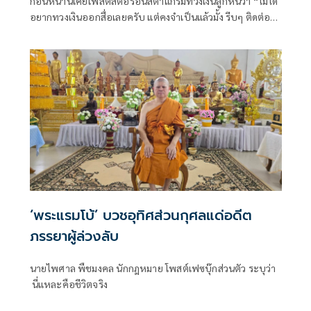
ก่อนหน้านี้เคยโพสต์สตอรี่อินสตาแกรมทวงเงินลูกหนี้ว่า “ไม่ได้
อยากทวงเงินออกสื่อเลยครับ แต่คงจำเป็นแล้วมั้ง รีบๆ ติดต่อ
กลับมานะครับ ผมรออยู่ รอมานานแล้ว ขอบคุณครับ" สำหรับ
พระเอกหนุ่ม บอย-ปกรณ์ ฉัตรบริรักษ์ ที่ทำเอาหลายคนเดาไป
ต่างๆนานาว่าจะเกี่ยวข้องกับกรณีของดาราสาวที่กำลังเป็น
ประเด็นอยู่หรือไม่
‘พระแรมโบ้’ บวชอุทิศส่วนกุศลแด่อดีต
ภรรยาผู้ล่วงลับ
นายไพศาล พืชมงคล นักกฎหมาย โพสต์เฟซบุ๊กส่วนตัว ระบุว่า
นี่แหละคือชีวิตจริง