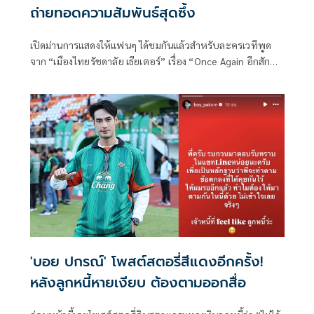
ถ่ายทอดความสัมพันธ์สุดซึ้ง
เปิดม่านการแสดงให้แฟนๆ ได้ชมกันแล้วสำหรับละครเวทีพูด
จาก “เมืองไทยรัชดาลัย เธียเตอร์” เรื่อง “Once Again อีกสัก
ครั้ง..ยิ่งเจ็บ ยิ่งจำ ยิ่งรัก” ครั้งนี้ บอย-ถกลเกียรติ วีรวรรณ ใน
ฐานะผู้อำนวยการผลิต ดึง 2 หญิงเก่งผู้คร่ำหวอดในวงการละคร
เวที บัว-ปริดา มโนมัยพิบูลย์ มารับหน้าที่เขียนบท และหนิง-พัน
พัสสา ธูปเทียน รับหน้าที่กำกับการแสดง
'บอย ปกรณ์' โพสต์สตอรี่สีแดงอีกครั้ง!
หลังลูกหนี้หายเงียบ ต้องตามออกสื่อ