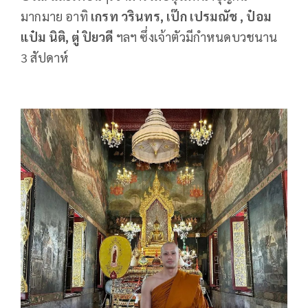
มากมาย อาทิ
เกรท วรินทร, เป๊ก เปรมณัช , ป๋อม
แป๋ม นิติ, ตู่ ปิยวดี
ฯลฯ ซึ่งเจ้าตัวมีกำหนดบวชนาน
3 สัปดาห์