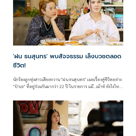
'ฝน ธนสุนทร' พบสัจจธรรม เล็งบวชตลอด
ชีวิต!
นักร้องลูกทุ่งสาวเสียงหวาน "ฝน ธนสุนทร" เผยเรื่องคู่ชีวิตอย่าง
"ป๋าเอ" ที่อยู่ร่วมกันมากว่า 22 ปี ในรายการ แม๊...เม้าท์ ยังไงไหน
เล่าซิ EP.39 พร้อมบอกอยากบวชไปตลอดชีวิต