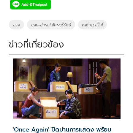
e
tt
p
e
ar
b
er
y
e
o
Li
Tags
บวช
บอย-ปกรณ์ ฉัตรบริรักษ์
เฟย์ พรปวีณ์
o
n
k
k
ข่าวที่เกี่ยวข้อง
'Once Again' ปิดม่านการแสดง พร้อม