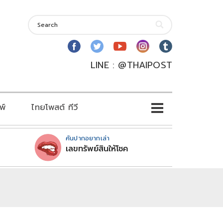
LINE : @THAIPOST
พ์
ไทยโพสต์ ทีวี
คันปากอยากเล่า
เลขทรัพย์สินให้โชค