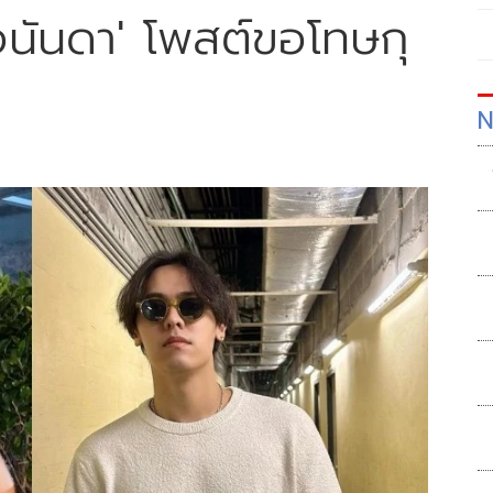
นันดา' โพสต์ขอโทษกุ
N