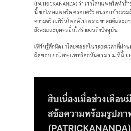
(PATRICKANANDA) ว่า เราโดนแพทริคทำร้ายร่
นี้ ขอโทษแพทริค ครอบครัว คนรอบข้างรวมถึงผ
ความจริง เฟิร์นโพสต์ไปเพราะขาดสติและอาร
สังคมและบุคคลอื่นใส่ร้ายจนถึงปัจจุบัน
เฟิร์นรู้สึกผิดมาโดยตลอดในระยะเวลาที่ผ่า
ผิดชอบ ขอโทษ แพทริคอนันดา มา ณ ที่นี้ 