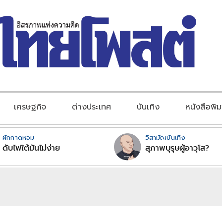
เศรษฐกิจ
ต่างประเทศ
บันเทิง
หนังสือพิม
ผักกาดหอม
วิสามัญบันเทิง
ดับไฟใต้มันไม่ง่าย
สุภาพบุรุษผู้อาวุโส?