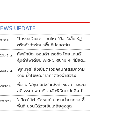
EWS UPDATE
“โครงสร้างเก่า-คนใหม่”บีอาร์เอ็น รัฐ
0:01 น.
ตรึงกำลังรักษาพื้นที่ปลอดภัย
ทัพนักบิด 'ฮอนด้า เรซซิ่ง ไทยแลนด์'
20:43 น.
ลุ้นล่าโพเดียม ARRC สนาม 4 ที่มัลดา
ลิกา
‘ศุภมาส’ สั่งเข้มตรวจคลินิกเสริมความ
20:32 น.
งาม ย้ำโฆษณาราคาต้องจ่ายจริง
พี่ชาย 'ฮลุน โซโล่' แจ้งกำหนดการสวด
20:12 น.
อภิธรรมศพ เตรียมจัดพิธีฌาปนกิจ 11
ส.ค.
'ลลิดา' โต้ 'รักชนก' ปมงบน้ำบาดาล ชี้
20:07 น.
พื้นที่ ปชน.ได้วงเงินเฉลี่ยสูงสุด