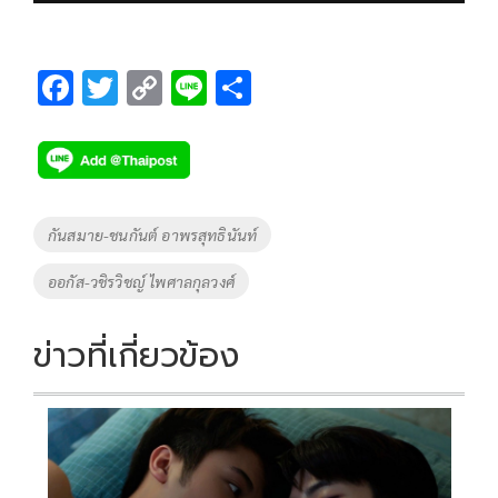
F
T
C
Li
S
ac
wi
o
n
h
e
tt
p
e
ar
b
er
y
e
o
Li
Tags
กันสมาย-ชนกันต์ อาพรสุทธินันท์
o
n
ออกัส-วชิรวิชญ์ ไพศาลกุลวงศ์
k
k
ข่าวที่เกี่ยวข้อง