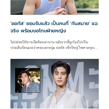
'ออกัส' ยอมรับแล้ว เป็นคนที่ 'กันสมาย' แฉ
จริง พร้อมขอโทษฝ่ายหญิง
ไม่ปล่อยให้ชาวเน็ตต้องเดานาน หลังจากที่ถูกโยงไปเป็น
ประเด็นร้อนแรงว่าพระเอกหนุ่ม ออกัส-วชิรวิชญ์ ไพศาลกุลวงศ์
จะใช่คนที่ กันสมาย-ชนกันต์ อาพรสุทธินันธ์ โพสต์ถึงหรือไม่
ล่าสุดหนุ่มออกัสโพสต์ยอมรับแล้วว่าในแชตดังกล่าวนั้นเป็นตน
จริง พร้อมขอโทษเพื่อนและผู้หญิงที่ตนได้พูดถึงด้วยคำพูดที่ไม่
ดี