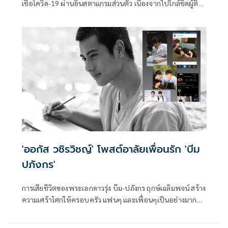
เชื้อโควิด-19 ผ่านอินสตาแกรมส่วนตัว เนื่องจากไปใกล้ชิดผู้ติด
เชื้อ
'ออกัส วชิรวิชญ์' โพสต์อาลัยเพื่อนรัก 'บีม
ปภังกร'
การเสียชีวิตของพระเอกดาวรุ่ง บีม-ปภังกร ฤกษ์เฉลิมพจน์ สร้าง
ความเศร้าโศกให้ครอบครัว แฟนๆ และเพื่อนๆเป็นอย่างมาก
พระเอกหนุ่มช่อง 3 อย่าง ออกัส-วชิรวิชญ์ ไพศาลกุลวงศ์ หนึ่ง
ในเพื่อนสนิทของบีมก็ได้โพสต์อินสตาแกรมถึงเพื่อนรักว่า