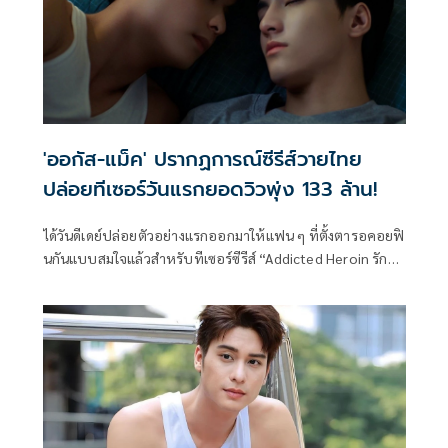
'ออกัส-แม็ค' ปรากฏการณ์ซีรีส์วายไทย
ปล่อยทีเซอร์วันแรกยอดวิวพุ่ง 133 ล้าน!
ได้วันดีเดย์ปล่อยตัวอย่างแรกออกมาให้แฟน ๆ ที่ตั้งตารอคอยฟิ
นกันแบบสมใจแล้วสำหรับทีเซอร์ซีรีส์ “Addicted Heroin รัก
ร้ายนายเสพติด” ซีรีส์จีนในตำนานที่นำมาสร้างในเวอร์ชั่นไทย
โดย บริษัท Hollywood Jinloe, Hollywood Thailand และ
Golden Dog