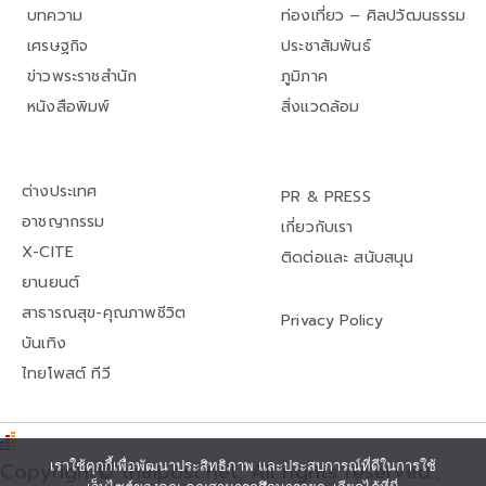
บทความ
ท่องเที่ยว – ศิลปวัฒนธรรม
เศรษฐกิจ
ประชาสัมพันธ์
ข่าวพระราชสำนัก
ภูมิภาค
หนังสือพิมพ์
สิ่งแวดล้อม
ต่างประเทศ
PR & PRESS
อาชญากรรม
เกี่ยวกับเรา
X-CITE
ติดต่อและ สนับสนุน
ยานยนต์
สาธารณสุข-คุณภาพชีวิต
Privacy Policy
บันเทิง
ไทยโพสต์ ทีวี
เราใช้คุกกี้เพื่อพัฒนาประสิทธิภาพ และประสบการณ์ที่ดีในการใช้
Copyright© thaipost.net, All rights reserved.,