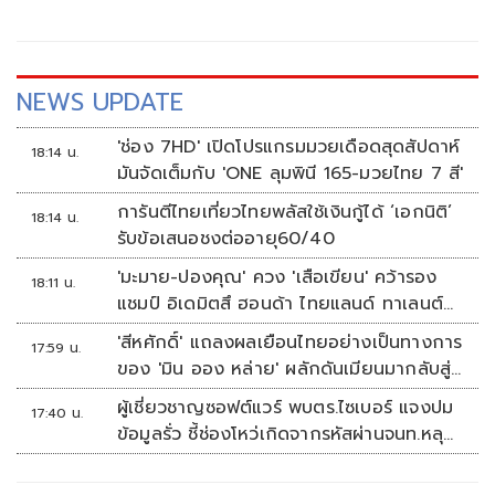
NEWS UPDATE
'ช่อง 7HD' เปิดโปรแกรมมวยเดือดสุดสัปดาห์
18:14 น.
มันจัดเต็มกับ 'ONE ลุมพินี 165-มวยไทย 7 สี'
การันตีไทยเที่ยวไทยพลัสใช้เงินกู้ได้ ‘เอกนิติ’
18:14 น.
รับข้อเสนอชงต่ออายุ60/40
'มะมาย-ปองคุณ' ควง 'เสือเขียน' คว้ารอง
18:11 น.
แชมป์ อิเดมิตสึ ฮอนด้า ไทยแลนด์ ทาเลนต์
คัพ สนาม 3
'สีหศักดิ์' แถลงผลเยือนไทยอย่างเป็นทางการ
17:59 น.
ของ 'มิน ออง หล่าย' ผลักดันเมียนมากลับสู่
อาเซียน
ผู้เชี่ยวชาญซอฟต์แวร์ พบตร.ไซเบอร์ แจงปม
17:40 น.
ข้อมูลรั่ว ชี้ช่องโหว่เกิดจากรหัสผ่านจนท.หลุด
ไม่ใช่ถูกแฮกระบบ