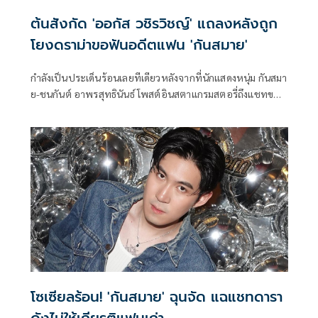
ต้นสังกัด 'ออกัส วชิรวิชญ์' แถลงหลังถูก
โยงดราม่าขอฟันอดีตแฟน 'กันสมาย'
กำลังเป็นประเด็นร้อนเลยทีเดียวหลังจากที่นักแสดงหนุ่ม กันสมา
ย-ชนกันต์ อาพรสุทธินันธ์ โพสต์อินสตาแกรมสตอรี่ถึงแชทของ
ดาราดังมาขอฟันอดีตแฟนสาวของกันสมายที่เพิ่งเลิกกับตนไป
เพียงหนึ่งอาทิตย์ด้วยข้อความที่ไม่ให้เกียรติฝ่ายหญิง จนชาว
เน็ตต่างก็ไปสืบมาว่าใครคือดาราคนดังกล่าว
โซเซียลร้อน! 'กันสมาย' ฉุนจัด แฉแชทดารา