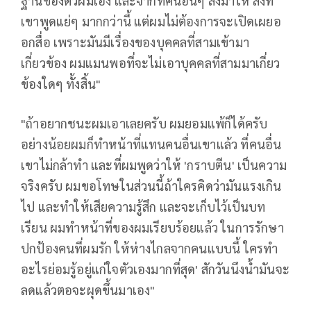
ฐานของตัวผมเอง และจากที่คนอื่นๆ ส่งมาให้ สิ่งที่
เขาพูดแย่ๆ มากกว่านี้ แต่ผมไม่ต้องการจะเปิดเผยอ
อกสื่อ เพราะมันมีเรื่องของบุคคลที่สามเข้ามา
เกี่ยวข้อง ผมแมนพอที่จะไม่เอาบุคคลที่สามมาเกี่ยว
ข้องใดๆ ทั้งสิ้น"
"ถ้าอยากชนะผมเอาเลยครับ ผมยอมแพ้ก็ได้ครับ
อย่างน้อยผมก็ทําหน้าที่แทนคนอื่นเขาแล้ว ที่คนอื่น
เขาไม่กล้าทํา และที่ผมพูดว่าให้ 'กราบตีน' เป็นความ
จริงครับ ผมขอโทษในส่วนนี้ถ้าใครคิดว่ามันแรงเกิน
ไป และทําให้เสียความรู้สึก และจะเก็บไว้เป็นบท
เรียน ผมทําหน้าที่ของผมเรียบร้อยแล้ว ในการรักษา
ปกป้องคนที่ผมรัก ให้ห่างไกลจากคนแบบนี้ ใครทํา
อะไรย่อมรู้อยู่แก่ใจตัวเองมากที่สุด' สักวันนึงนํ้ามันจะ
ลดแล้วตอจะผุดขึ้นมาเอง"