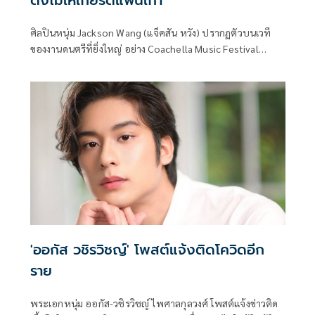
ดังไม่ให้เกียรติแฟนเก่า
ศิลปินหนุ่ม Jackson Wang (แจ็คสัน หวัง) ปรากฏตัวบนเวที
ของงานดนตรีที่ยิ่งใหญ่ อย่าง Coachella Music Festival
ติดต่อกันเป็นครั้งที่ 3 โดยครั้งล่าสุดเขาได้ร่วมแสดงโชว์ให้กับ
ศิลปินวง Number i ในเพลง 'GOAT (Jackson Wang Remix)'
และศิลปินสาว BIBI ในเพลง ‘Feeling Lucky
'ออกัส วชิรวิชญ์' โพสต์แจ้งติดโควิดอีก
ราย
พระเอกหนุ่ม ออกัส-วชิรวิชญ์ ไพศาลกุลวงศ์ โพสต์แจ้งข่าวติด