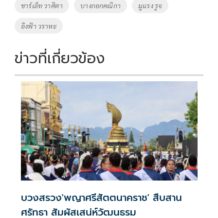
ชาร์เล็ท วาศิตา
บางกอกคณิกา
มูแรง รูจ
k
k
อิงฟ้า วราหะ
ข่าวที่เกี่ยวข้อง
บวงสรวง'พญาศรีสัตตนาคราช' สืบสาน
ศรัทธา สัมผัสเสน่ห์วัฒนธรม