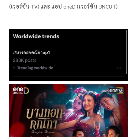
(เวอร์ชัน TV) และ แอป oneD (เวอร์ชัน UNCUT)