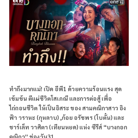
ทำถึงมากแม่! เปิด อีพี1 ด้วยความร้อนแรง สุด
เข้มข้น ตีแผ่ชีวิตโสเภณี และการต่อสู้ เพื่อ
ไถ่ถอนชีวิต ให้เป็นอิสระ ของ สามคณิกาสาว อิง
ฟ้า วราหะ (กุหลาบ) ,ก้อย อรัชพร (โบตั๋น) และ
ชาร์เล็ท วาศิตา (เทียนหยด) แห่ง ซีรีส์ “บางกอก
คณิกา” ช่องวัน31