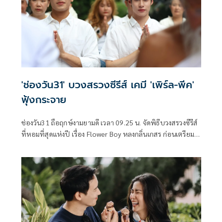
'ช่องวัน31' บวงสรวงซีรีส์ เคมี 'เพิร์ล-พีค'
ฟุ้งกระจาย
ช่องวัน31 ถือฤกษ์งามยามดี เวลา 09.25 น. จัดพิธีบวงสรวงซีรีส์
ที่หอมที่สุดแห่งปี เรื่อง Flower Boy หลงกลิ่นเกสร ก่อนเตรียม
ลงจอให้ได้รับชมตอนแรกในวันเสาร์ที่ 25 เมษายนนี้ ทางช่อง
วัน31 นำทีมโดยผู้จัด หนุย-สุธาสินี บุศราพันธ์ และผู้กำกับ นุ่น-
หลักเขต วสิกชาติ, อ้า-สันติ ต่อวิวรรธน์