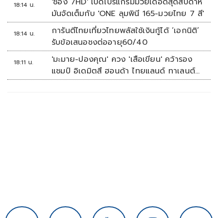
'ช่อง 7HD' เปิดโปรแกรมมวยเดือดสุดสัปดาห์
18:14 น.
มันจัดเต็มกับ 'ONE ลุมพินี 165-มวยไทย 7 สี'
การันตีไทยเที่ยวไทยพลัสใช้เงินกู้ได้ ‘เอกนิติ’
18:14 น.
รับข้อเสนอชงต่ออายุ60/40
'มะมาย-ปองคุณ' ควง 'เสือเขียน' คว้ารอง
18:11 น.
แชมป์ อิเดมิตสึ ฮอนด้า ไทยแลนด์ ทาเลนต์
คัพ สนาม 3