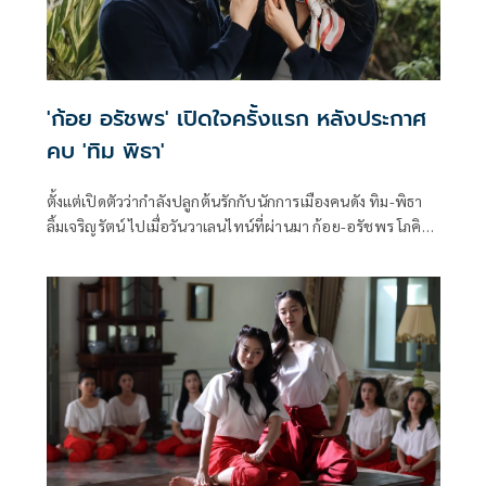
'ก้อย อรัชพร' เปิดใจครั้งแรก หลังประกาศ
คบ 'ทิม พิธา'
ตั้งแต่เปิดตัวว่ากำลังปลูกต้นรักกับนักการเมืองคนดัง ทิม-พิธา
ลิ้มเจริญรัตน์ ไปเมื่อวันวาเลนไทน์ที่ผ่านมา ก้อย-อรัชพร โภคิน
ภากร ก็ยังไม่เคยออกมาพูดผ่านสื่อแบบจริงจังสักที ล่าสุดในงาน
เปิดตัวแคมเปญ SALZ พร้อมบวก ที่ ก้อย อรัชพร เป็นพรี
เซนเตอร์ เจ้าตัวได้เปิดใจถึงเรื่องความรักครั้งนี้ว่า