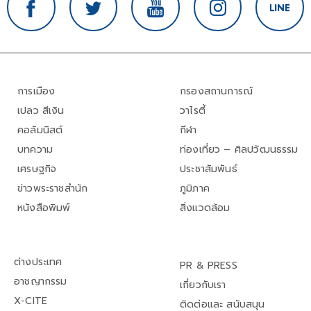
การเมือง
กรองสถานการณ์
เปลว สีเงิน
วาไรตี้
คอลัมนิสต์
กีฬา
บทความ
ท่องเที่ยว – ศิลปวัฒนธรรม
เศรษฐกิจ
ประชาสัมพันธ์
ข่าวพระราชสำนัก
ภูมิภาค
หนังสือพิมพ์
สิ่งแวดล้อม
ต่างประเทศ
PR & PRESS
อาชญากรรม
เกี่ยวกับเรา
X-CITE
ติดต่อและ สนับสนุน