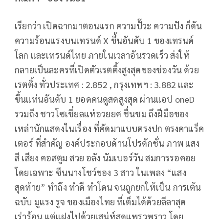
เรียกว่า เปิดฉากมาตอนแรก ความปั๊วะ ความปัง ก็ดัน
ความร้อนแรงบนเทรนด์ X ขึ้นอันดับ 1 ของเทรนด์
โลก และเทรนด์ไทย ภายในเวลาอันรวดเร็ว ส่งให้
กลายเป็นละครที่เปิดตัวเรตติ้งสูงสุดของช่องวัน ด้วย
เรตติ้ง ทั่วประเทศ : 2.852 , กรุงเทพฯ : 3.882 และ
ขึ้นแท่นอันดับ 1 ยอดคนดูสดสูงสุด ผ่านแอป oneD
รวมถึง ชาวโซเชี่ยลแห่อวยยศ ชื่นชม ถึงฝีมือของ
เหล่านักแสดงในเรื่อง ที่คัดมาแบบตรงปก ตรงคาแร็ค
เตอร์ ที่สำคัญ องค์ประกอบด้านโปรดักชั่น ภาพ แสง
สี เสียง คอสตูม สวย อลัง นัมเบอร์วัน สมการรอคอย
โดยเฉพาะ ซีนนางโชว์ของ 3 สาว ในเพลง “แสง
สุดท้าย” ทำถึง ทำดี ทำโดน จนถูกยกให้เป็น การเต้น
ฉบับ มูแรง รูจ ของเมืองไทย ที่เต็มได้ด้วยลีลาสุด
เร่าร้อน แต่แฝงไปด้วยเสน่ห์สุดแพรวพราว โดย