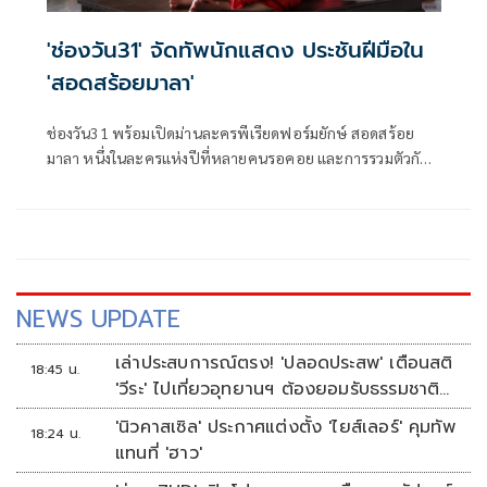
'ช่องวัน31' จัดทัพนักแสดง ประชันฝีมือใน
'สอดสร้อยมาลา'
ช่องวัน31 พร้อมเปิดม่านละครพีเรียดฟอร์มยักษ์ สอดสร้อย
มาลา หนึ่งในละครแห่งปีที่หลายคนรอคอย และการรวมตัวกัน
ของเหล่านักแสดงชื่อดัง กับการถ่ายทอดเรื่องราวสุดเข้มข้น
“เมื่อมิตรภาพของ สองนางรำเพื่อนรัก ต้องพังทลาย เพราะรัก
เกินเพื่อน” ซึ่งนำแสดงโดยพระเอกหนุ่มตัวท็อป เข้ม หัส
วีร์ และ กระทิง ขุนณรงค์ ที่มาประชันบทบาทกับ 2 สาว มาเบล
สุชาดา และ เอินเอิน ฟาติมา
NEWS UPDATE
เล่าประสบการณ์ตรง! 'ปลอดประสพ' เตือนสติ
18:45 น.
'วีระ' ไปเที่ยวอุทยานฯ ต้องยอมรับธรรมชาติ
ดิบๆให้ได้
'นิวคาสเซิล' ประกาศแต่งตั้ง 'ไยส์เลอร์' คุมทัพ
18:24 น.
แทนที่ 'ฮาว'