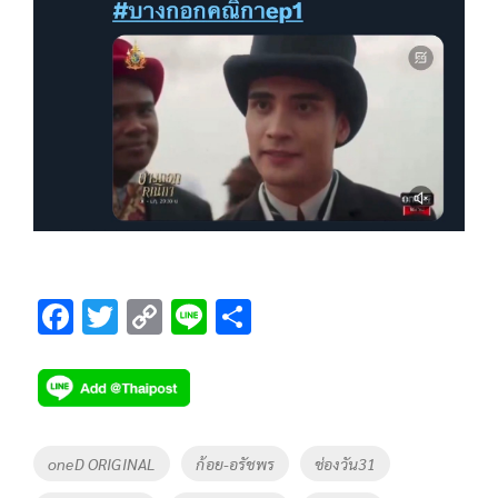
F
T
C
Li
S
ac
wi
o
n
h
e
tt
p
e
ar
b
er
y
e
o
Li
Tags
oneD ORIGINAL
ก้อย-อรัชพร
ช่องวัน31
o
n