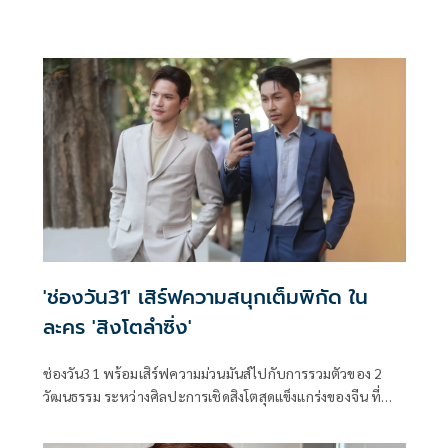
'ช่องวัน31' เสิร์ฟความสนุกเต็มพิกัด ใน
ละคร 'สิงโตลำซิ่ง'
ช่องวัน31 พร้อมเสิร์ฟความม่วนมันส์ไปกับการรวมตัวของ 2
วัฒนธรรม ระหว่างศิลปะการเชิดสิงโตสุดแข็งแกร่งของจีน ที่
ต้องมาเจอกับจังหวะหมอลำซิ่งสุดเร้าใจ ในละคร สิงโตลำซิ่ง งาน
นี้ขอบอกว่าจังหวะเป๊ะปัง ม่วนซื่นโฮแซวแน่นอน นำทีมโดย เต๋า