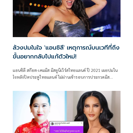
ล้วงปมในใจ 'แอนชิลี' เหตุการณ์บนเวทีที่ถึง
ขั้นอยากกลับไปแก้ตัวใหม่!
แอนชิลี สก๊อต-เคมมิส มิสยูนิเวิร์สไทยแลนด์ ปี 2021 เผยปมใน
ใจหลังปิดประตูไทยแลนด์ ไม่ผ่านเข้ารอบการประกวดมิส
ยูนิเวิร์ส ครั้งที่ 70 (Miss Universe 2021) ในรายการ แม๊...เม้าท์
ยังไงไหนเล่าซิ EP.27 กับพิธีกรตัวแม่สายเม้าท์ “อ้วน รีเทิร์น”
พร้อม “ก๊อตจิ ทัชชกร” แท็กทีม “ป้าตือ” บุกบ้านหลังใหม่