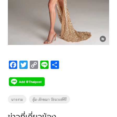
F
T
C
Li
S
ac
wi
o
n
h
e
tt
p
e
ar
b
er
y
e
o
Li
Tags
นางงาม
อุ้ม-ลักขณา วัธนวงส์ศิริ
o
n
k
k
ข่าวที่เกี่ยวข้อง