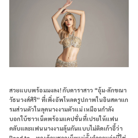
สวยแบบพร้อมมงลง! กับดาราสาว “อุ้ม-ลักขณา
วัธนวงส์ศิริ” ที่เพิ่งอัพโหลดรูปภาพในอินสตาแก
รมส่วนตัวในลุคนางงามตัวแม่ เหมือนกำลัง
บอกใบ้ชาวเน็ตพร้อมแคปชั่นที่เปรยให้แฟน
คลับและแฟนนางงามลุ้นกันแบบไม่ติดเก้าอี้ว่า
Road to... ทางด้านชาวเน็ตแห่ตั้งคำถามว่านี่ใช่