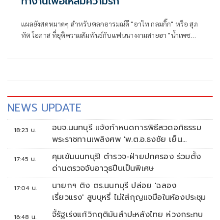
ทำงานเพื่อให้ลืมความรัก
แผลยังสดหมาดๆ สำหรับตลกอารมณ์ดี "อาไท กลมกิ๊ก" หรือ สุภ
ทัต โอภาส ที่ยุติความสัมพันธ์กับแฟนนางงามสายฮา "น้ำเพชร-
อิสรีย์ ธรากูลพิพัฒน์ " งานนี้มีข่าวลือว่าฝ่ายเสียใจหนักมากกิน
ไม่ได้นอนไม่หลับ ล่าสุดเจ้าตัวควงคุณพ่อบุญชู เชิญยิ้ม มาเปิด
ใจกลางรายการ "โต๊ะหนูแหม่ม" ที่บอกเลยว่างานนี้มีเสียน้ำตา
NEWS UPDATE
อบจ.นนทบุรี แจ้งกำหนดการพิธีสวดอภิธรรม
18:23 น.
พระราชทานเพลิงศพ 'พ.ต.อ.ธงชัย เย็น
ประเสริฐ'
คุมเข้มนนทบุรี! ตำรวจ-ฝ่ายปกครอง ร่วมตั้ง
17:45 น.
ด่านตรวจจับอาวุธปืนเป็นพิเศษ
นายกฯ ติง ตร.นนทบุรี ปล่อย 'ฉลอง
17:04 น.
เรี่ยวแรง' สูบบุหรี่ ไม่ใส่กุญแจมือในห้องประชุม
จี้รัฐเร่งแก้วิกฤติมันสำปะหลังไทย ห่วงกระทบ
16:48 น.