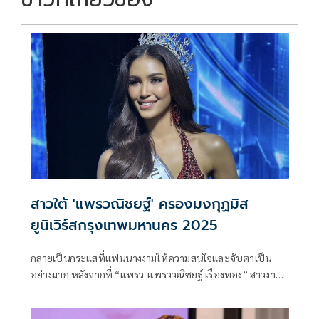
สาวใต้ 'แพรวณิชยฐ์' ครองมงกุฏมิส
ยูนิเวิร์สกรุงเทพมหานคร 2025
กลายเป็นกระแสที่แฟนนางงามให้ความสนใจและจับตาเป็น
อย่างมาก หลังจากที่ “แพรว-แพรววณิชยฐ์ เรืองทอง” สาวงาม
อีกหนึ่งตัวเต็ง ที่ได้ประกาศเตรียมลงประกวด มิสยูนิเวิร์สไทย
แลนด์ 2025