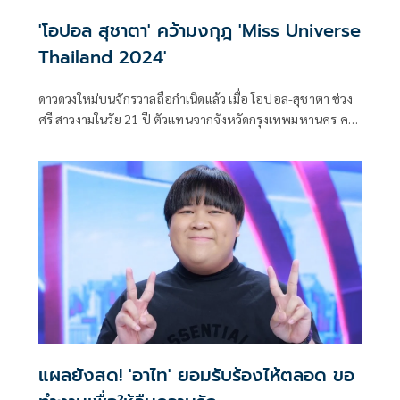
'โอปอล สุชาตา' คว้ามงกุฎ 'Miss Universe
Thailand 2024'
ดาวดวงใหม่บนจักรวาลถือกำเนิดแล้ว เมื่อ โอปอล-สุชาตา ช่วง
ศรี สาวงามในวัย 21 ปี ตัวแทนจากจังหวัดกรุงเทพมหานคร คว้า
มงกุฎ Starlight Crown จาก MOUAWAD มงกุฎประจำตำแหน่ง
Miss Universe Thailand 2024 ไปครองได้สำเร็จ พร้อมรับช่อ
ดอกไม้เกียรติยศ พระจันทร์เสี้ยว จาก FLOWDESIGN ที่เนรมิต
ขึ้นจากแรงบันดาลใจที่ต้องการสื่อความหมายถึงพลังของเพศ
หญิงในการเริ่มต้นใหม่ ซึ่งพระจันทร์เสี้ยวพร้อมส่องแสง
แพรวพราวคู่กับดวงดาวทั่วทั้งจักรวาล อีกทั้งยังได้ที่พักอาศัย
คอนโดมิเนียมสุดหรูจาก ASSETWISE
แผลยังสด! 'อาไท' ยอมรับร้องไห้ตลอด ขอ