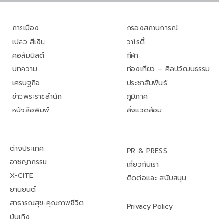
การเมือง
กรองสถานการณ์
เปลว สีเงิน
วาไรตี้
คอลัมนิสต์
กีฬา
บทความ
ท่องเที่ยว – ศิลปวัฒนธรรม
เศรษฐกิจ
ประชาสัมพันธ์
ข่าวพระราชสำนัก
ภูมิภาค
หนังสือพิมพ์
สิ่งแวดล้อม
ต่างประเทศ
PR & PRESS
อาชญากรรม
เกี่ยวกับเรา
X-CITE
ติดต่อและ สนับสนุน
ยานยนต์
สาธารณสุข-คุณภาพชีวิต
Privacy Policy
บันเทิง