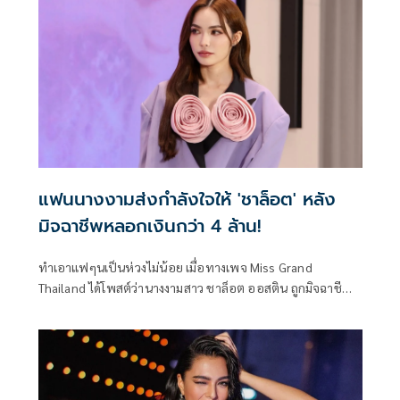
แฟนนางงามส่งกำลังใจให้ 'ชาล็อต' หลัง
มิจฉาชีพหลอกเงินกว่า 4 ล้าน!
ทำเอาแฟๆนเป็นห่วงไม่น้อย เมื่อทางเพจ Miss Grand
Thailand ได้โพสต์ว่านางงามสาว ชาล็อต ออสติน ถูกมิจฉาชีพ
หลอกเงินกว่า 4 ล้านบาทรวมถึงบังคับให้วิดีโอคอลตลอด 24
ชั่วโมง