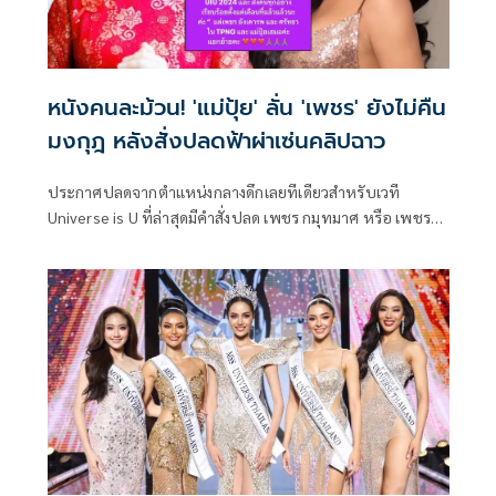
หนังคนละม้วน! 'แม่ปุ้ย' ลั่น 'เพชร' ยังไม่คืน
มงกุฎ หลังสั่งปลดฟ้าผ่าเซ่นคลิปฉาว
ประกาศปลดจากตำแหน่งกลางดึกเลยทีเดียวสำหรับเวที
Universe is U ที่ล่าสุดมีคำสั่งปลด เพชร กมุทมาศ หรือ เพชร
ปากปลาร้าหน้าเป๊ะ ออกจากตำแหน่งรองอันดับ 4 UIU 2024
จากการที่เจ้าตัวมีคลิปมีเพศสัมพันธ์โดยปิดไฟแม้จะไม่เห็นภาพ
แต่เสียงชัดมาก