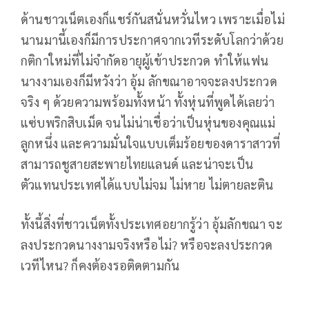
ด้านชาวเน็ตเองก็แชร์กันสนั่นหวั่นไหว เพราะเมื่อไม่
นานมานี้เองก็มีการประกาศจากเวทีระดับโลกว่าด้วย
กติกาใหม่ที่ไม่จำกัดอายุผู้เข้าประกวด ทำให้แฟน
นางงามเองก็มีหวังว่า อุ้ม ลักขณาอาจจะลงประกวด
จริง ๆ ด้วยความพร้อมทั้งหน้า ทั้งหุ่นที่พูดได้เลยว่า
แซ่บพริกสิบเม็ด จนไม่น่าเชื่อว่าเป็นหุ่นของคุณแม่
ลูกหนึ่ง และความมั่นใจแบบเต็มร้อยของดาราสาวที่
สามารถชูสายสะพายไทยแลนด์ และน่าจะเป็น
ตัวแทนประเทศได้แบบไม่จม ไม่หาย ไม่ตายละติน
ทั้งนี้สิ่งที่ชาวเน็ตทั้งประเทศอยากรู้ว่า อุ้มลักขณา จะ
ลงประกวดนางงามจริงหรือไม่? หรือจะลงประกวด
เวทีไหน? ก็คงต้องรอติดตามกัน