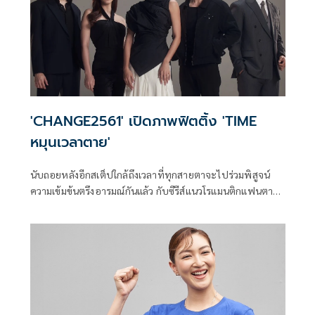
'CHANGE2561' เปิดภาพฟิตติ้ง 'TIME
หมุนเวลาตาย'
นับถอยหลังอีกสเต็ปใกล้ถึงเวลาที่ทุกสายตาจะไปร่วมพิสูจน์
ความเข้มข้นตรึงอารมณ์กันแล้ว กับซีรีส์แนวโรแมนติกแฟนตาซี
ฟอร์มยักษ์ ที่ขนทัพนักแสดงเบอร์ใหญ่ระดับคุณภาพมาแบบ
คับจอกับ TIME หมุนเวลาตาย จากบทประพันธ์ของ ภาคินัย
หนึ่งในโปรเจกต์ CHANGE2561 ORIGINAL ผลงานคุณภาพจาก
CHANGE2561 โดยซีรีส์โปรเจกต์ล่าสุดนี้ อัดแน่นด้วยความ
ท้าทายทั้งบท งานสร้าง ที่แปลกใหม่จนน่าติดตาม