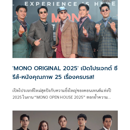
ร, นนกุล ชานน, บุ๋ม ปนัดดา, ชาย ชาตโยดม, วิกกี้ สุนิสา เจสท์,
แพนเค้ก เขมนิจ, บีม กวี, ออย อฎิพรณ์ ตบเท้าร่วมแชร์
ประสบการณ์ความสวยความงาม พร้อมแขกรับเชิญผู้ใช้จริง
อย่าง ไทด์ เอกพันธ์-ทับทิม อัญรินทร์ มาร่วมการันตีถึงคุณภาพ
ซึ่งได้ ดีเจ ดาด้า รับหน้าที่เป็นพิธีกรตลอดทั้งงาน
'MONO ORIGINAL 2025' เปิดโปรเจกต์ ซี
รีส์-หนังคุณภาพ 25 เรื่องครบรส!
เปิดโปรเจกต์ใหม่สุดปังกับความยิ่งใหญ่ของคอนเทนต์แห่งปี
2025 ในงาน “MONO OPEN HOUSE 2025” ตอกย้ำความ
แข็งแกร่งด้วยการขยายธุรกิจผ่านสองแพลตฟอร์มหลัก ได้แก่
“สถานีโทรทัศน์ช่อง MONO29”