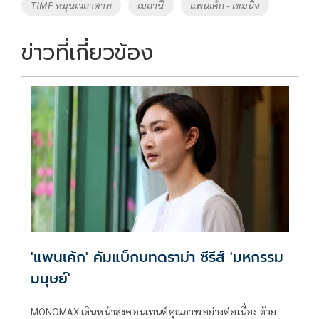
o
Li
Tags
TIME หมุนเวลาตาย
เมลานี
แพนเค้ก - เขมนิจ
o
n
k
k
ข่าวที่เกี่ยวข้อง
'แพนเค้ก' คัมแบ็กบทดราม่า ซีรีส์ 'มหกรรม
มนุษย์'
MONOMAX เดินหน้าส่งคอนเทนต์คุณภาพอย่างต่อเนื่อง ด้วย