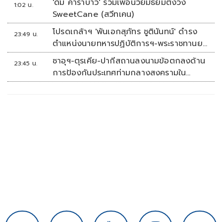
'ดั๊ม คาราบาว' รวมเพื่อนวัยมัธยมตั้งวง
1:02 น.
SweetCane (สวีทเคน)
โปรดเกล้าฯ 'พันเอกสุภัทร ชูตินันทน์' ดำรง
23:49 น.
ตำแหน่งนายทหารปฏิบัติการฯ-พระราชทานยศ
'พลตรี'
ซาอุฯ-ตุรเคีย-ปากีสถานลงนามข้อตกลงด้าน
23:45 น.
การป้องกันประเทศท่ามกลางสงครามใน
ภูมิภาค