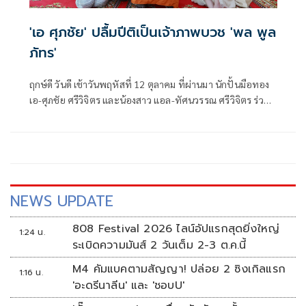
'เอ ศุภชัย' ปลื้มปีติเป็นเจ้าภาพบวช 'พล พูล
ภัทร'
ฤกษ์ดี วันดี เช้าวันพฤหัสที่ 12 ตุลาคม ที่ผ่านมา นักปั้นมือทอง
เอ-ศุภชัย ศรีวิจิตร และน้องสาว แอล-ทัศนวรรณ ศรีวิจิตร ร่วม
อนุโมทนาบุญ เป็นเจ้าภาพอุปสมบทนักแสดง พล-พูลภัทร อัตถ
ปัญญาพล ณ วัดเทพสรธรรมาราม ตำบลบ้านใหม่ อำเภอเมือง
ปทุมธานี จังหวัดปทุมธานี
NEWS UPDATE
808 Festival 2026 ไลน์อัปแรกสุดยิ่งใหญ่
1:24 น.
ระเบิดความมันส์ 2 วันเต็ม 2-3 ต.ค.นี้
M4 คัมแบคตามสัญญา! ปล่อย 2 ซิงเกิลแรก
1:16 น.
'อะดรีนาลีน' และ 'ชอบU'