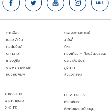
การเมือง
กรองสถานการณ์
เปลว สีเงิน
วาไรตี้
คอลัมนิสต์
กีฬา
บทความ
ท่องเที่ยว – ศิลปวัฒนธรรม
เศรษฐกิจ
ประชาสัมพันธ์
ข่าวพระราชสำนัก
ภูมิภาค
หนังสือพิมพ์
สิ่งแวดล้อม
ต่างประเทศ
PR & PRESS
อาชญากรรม
เกี่ยวกับเรา
X-CITE
ติดต่อและ สนับสนุน