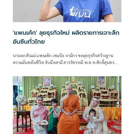
'แพนเค้ก' ลุยธุรกิจใหม่ ผลิตรายการเจาะลึก
อันซีนทั่วไทย
นางเอกตัวแม่ แพนเค้ก-เขมนิจ จามิกร ขอลุยธุรกิจสร้างฐาน
ความมั่นคงในชีวิต จับมือสามี สารวัตรหมี-พ.ต.ท.ศักดิ์สุนทร
เปรมานนท์ ผลิตรายการท่องเที่ยว ในนามบริษัท สตาร์บางกอก
จำกัด กับชื่อรายการเก๋ๆ จำง่ายตอบโจทย์ในนามรายการ เที่ยว
ตามแพน โดยมีคุณแม่คนเก่ง แม่แพม-นวลนง จามิกรณ์ คุมเข้ม
อยู่เบื้องหลังการผลิตรายการ ผสานมือกับโปรดิวเซอร์
ประสบการณ์แน่น กอหญ้า-สุฐพิศกร อุณหพิพัฒน์ ขยี้ทุกความ
สนุก จัดเต็มความบันเทิงแบบตัวตนของสาวแพนเค้ก ทุกแง่มุม
ไลฟ์สไตล์ของตัวเธอ