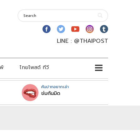
LINE : @THAIPOST
พ์
ไทยโพสต์ ทีวี
คันปากอยากเล่า
ข่มกันมิด