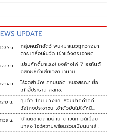
EWS UPDATE
กลุ่มคนรักสัตว์ พบหมาแมวถูกวางยา
12:39 น.
ตายเกลื่อนในวัด เข้าแจ้งตร.เอาผิด
ทารุณสัตว์
เปรมศักดิ์มาแรง! ชงล้างไพ่ 7 อรหันต์
12:39 น.
กสทช.ชี้ทำเสียเวลามานาน
ไร้จิตสำนึก! ภคมนอัด 'หมอสรณ' ยื้อ
12:34 น.
เก้าอี้ประธาน กสทช.
คุมตัว 'โทน บางแค' สอบปากคำคดี
12:13 น.
ฉ้อโกงประชาชน เจ้าตัวยันไม่ได้หนี
พร้อมสู้คดี
'บ้านตลาดสามย่าน' ดาวน์ทาวน์เมือง
11:58 น.
แกลง โชว์ความพร้อมร่วมเบียนนาเล่
ระยอง