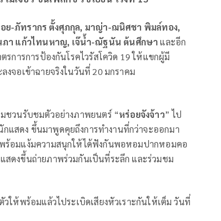
ลอย-ภัทรากร ตั้งศุภกุล, มาญ่า-ฌนิศชา พิมล์ทอง,
่งนภา แก้วไทนหาญ
,
เจ๊
น้ำ
-ณัฐนัน ต้นศึกษา
และอีก
าตรการการป้องกันโรคไวรัสโควิด 19 ให้แขกผู้มี
่จะลงจอเข้าฉายจริงในวันที่ 20 มกราคม
พร้อมชวนรับชมตัวอย่างภาพยนตร์ “
หร่อยจังจ้าว
” ไป
มนักแสดง ขึ้นมาพูดคุยถึงการทำงานที่กว่าจะออกมา
ไหน พร้อมแง้มความสนุกให้ได้ฟังกันพอหอมปากหอมคอ
กแสดงขึ้นถ่ายภาพร่วมกันเป็นที่ระลึก และร่วมชม
วให้พร้อมแล้วไประเบิดเสียงหัวเราะกันให้เต็ม วันที่