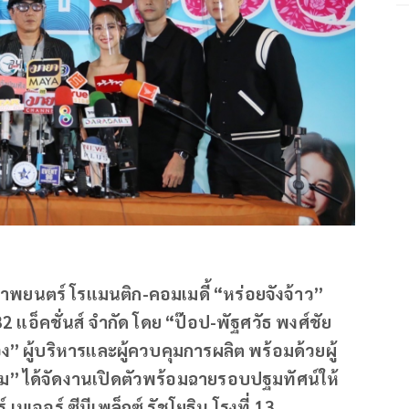
พยนตร์ โรแมนติก-คอมเมดี้ “หร่อยจังจ้าว”
 แอ็คชั่นส์ จำกัด โดย “ป๊อป-พัฐศวัธ พงศ์ชัย
ง” ผู้บริหารและผู้ควบคุมการผลิต พร้อมด้วยผู้
ม” ได้จัดงานเปิดตัวพร้อมฉายรอบปฐมทัศน์ให้
มเจอร์ ซีนีเพล็กซ์ รัชโยธิน โรงที่ 13