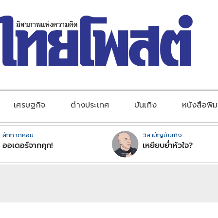
เศรษฐกิจ
ต่างประเทศ
บันเทิง
หนังสือพิม
ผักกาดหอม
วิสามัญบันเทิง
ออเดอร์จากคุก!
เหยียบย่ำหัวใจ?