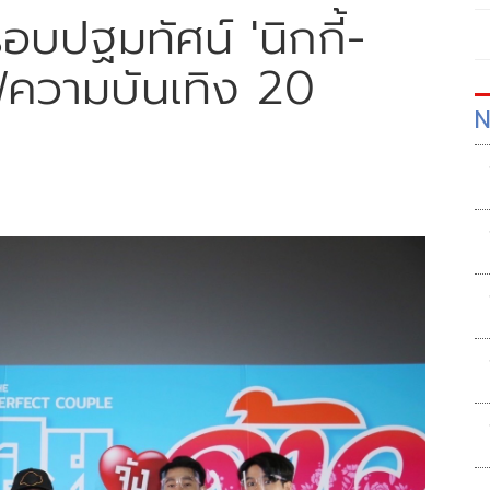
รอบปฐมทัศน์ 'นิกกี้-
ฟความบันเทิง 20
N