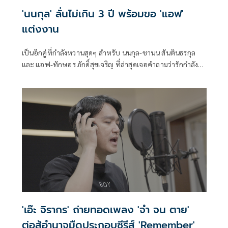
'นนกุล' ลั่นไม่เกิน 3 ปี พร้อมขอ 'แอฟ'
แต่งงาน
เป็นอีกคู่ที่กำลังหวานสุดๆ สำหรับ นนกุล-ชานน สันตินธรกุล
และ แอฟ-ทักษอร ภักดิ์สุขเจริญ ที่ล่าสุดเจอคำถามว่ารักกำลัง
หวานจะได้เห็นการแต่งงานเมื่อไหร่ ซึ่งสาวแอฟบอกว่าคู่ของ
พระเอกหนุ่ม เจมส์-จิรายุ ตั้งศรีสุข ยังคบกันมาตั้ง 10ปีกว่าจะ
ลงเอยขอแต่งงาน แต่หนุ่มนนกุลรีบบอกว่าแต่ตนเองนั้นขอไม่
เกิน 3ปี
'เอ๊ะ จิรากร' ถ่ายทอดเพลง 'จำ จน ตาย'
ต่อสู้อำนาจมืดประกอบซีรีส์ 'Remember'