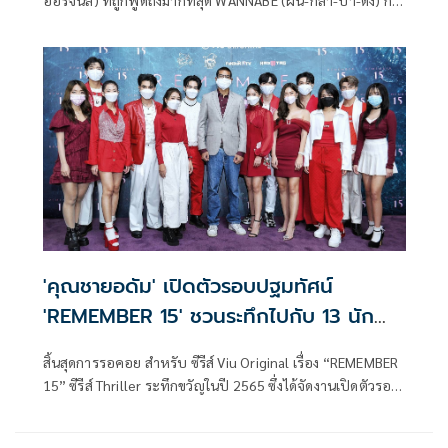
ออริจินัล) ที่ถูกพูดถึงมากที่สุด WANNABE (ฝัน-กล้า-บ้า-ดัง) กับ
การพลิกบทบาทครั้งใหม่! ของ นนกุล-ชานน สันตินธรกุล ใน
มาดแร็ปเปอร์หนุ่มสุดกวน พร้อมนักแสดงสาว มารีน่า-ศดานันท์
บาเล็นซิเอก้า ที่มาร่วมโชว์ความสามารถด้านการร้องเพลงในครั้ง
นี้ด้วย จากฝีมือการกำกับของ ต้อม-นิธิศ วงษ์เทศ ผู้กำกับชื่อดัง
ที่สร้างสรรค์ผลงานมาแล้วนับไม่ถ้วน ที่พร้อมออกอากาศทุกวัน
อังคาร-พุธ เวลา 20.00 น. เริ่มตอนแรกวันอังคารที่ 10
พฤษภาคมนี้ โดยสามารถรับชมได้ทาง Viu (วิว) เท่านั้น!
'คุณชายอดัม' เปิดตัวรอบปฐมทัศน์
'REMEMBER 15' ชวนระทึกไปกับ 13 นัก
แสดงร้อนแรงแห่งปี!
สิ้นสุดการรอคอย สำหรับ ซีรีส์ Viu Original เรื่อง “REMEMBER
15” ซีรีส์ Thriller ระทึกขวัญในปี 2565 ซึ่งได้จัดงานเปิดตัวรอบ
ปฐมทัศน์ ฉาย EP.1 และ EP.2 ร่วมลุ้นและสยองขวัญกันก่อนใคร
จากผลงานผู้สร้างมากประสบการณ์ อย่าง ม.ร.ว.เฉลิมชาตรี ยุคล