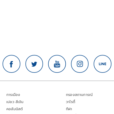
การเมือง
กรองสถานการณ์
เปลว สีเงิน
วาไรตี้
คอลัมนิสต์
กีฬา