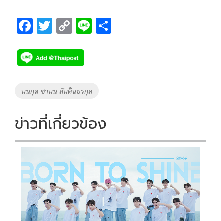
F
T
C
Li
S
ac
wi
o
n
h
e
tt
p
e
ar
b
er
y
e
o
Li
Tags
นนกุล-ชานน สันตินธรกุล
o
n
k
k
ข่าวที่เกี่ยวข้อง