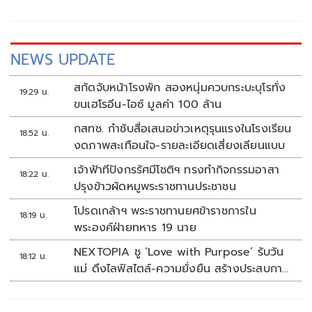
หรือ คุณชายอดัม กำกับการแสดงโดย ไป๋-เอกภพ ไป๋อารีย์
NEWS UPDATE
สกัดจับหน้าโรงพัก สองหนุ่มควบกระบะบุโรทั่ง
19:29 น.
ขนเฮโรอีน-ไอซ์ มูลค่า 100 ล้าน
กสทช. กำชับสื่อเสนอข่าวเหตุรุนแรงในโรงเรียน
18:52 น.
งดภาพสะเทือนใจ-รายละเอียดเสี่ยงเลียนแบบ
เจ้าฟ้าทีปังกรรัศมีโชติฯ ทรงทำกิจกรรมอาสา
18:22 น.
ปรุงข้าวผัดหมูพระราชทานประชาชน
โปรดเกล้าฯ พระราชทานยศข้าราชการใน
18:19 น.
พระองค์ฝ่ายทหาร 19 นาย
NEXTOPIA ชู ‘Love with Purpose’ รับวัน
18:12 น.
แม่ ดึงไลฟ์สไตล์-ความยั่งยืน สร้างประสบกา
รณ์ช้อปปิงมีความหมาย