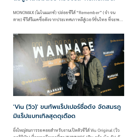
MONOMAX (โมโนแมกซ์) ปล่อยซีรีส์ “Remember” (จำ จน
ตาย) ซีรีส์รีเมคชื่อดังจากประเทศเกาหลีสู่เวอร์ชั่นไทย ที่จะพา
ทุกคนร่วมต่อสู้เพื่อความยุติธรรม พร้อมฟังเพลงประกอบซีรีส์
สุดเดือด “จำจนตาย” ถ่ายทอดโดยศิลปินคุณภาพ เอ๊ะ-จิรากร
สมพิทักษ์
'Viu (วิว)' ขนทัพแร็ปเปอร์ชื่อดัง จัดสมรภู
มิแร็ปแบทเทิลสุดดุเดือด
ยิ่งใหญ่สมการรอคอยสำหรับงานเปิดตัวซีรีส์ Viu Original (วิว