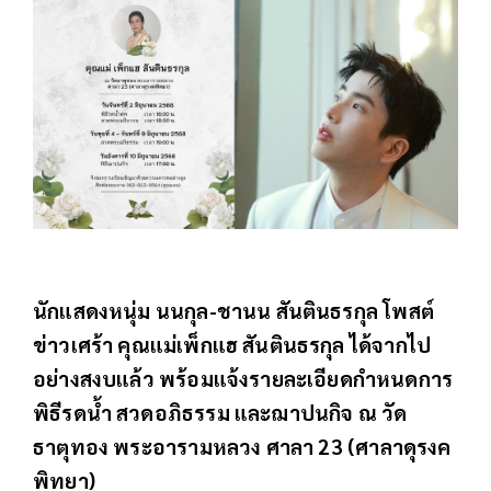
นักแสดงหนุ่ม นนกุล-ชานน สันตินธรกุล โพสต์
ข่าวเศร้า คุณแม่เพ็กแฮ สันตินธรกุล ได้จากไป
อย่างสงบแล้ว พร้อมแจ้งรายละเอียดกำหนดการ
พิธีรดน้ำ สวดอภิธรรม และฌาปนกิจ ณ วัด
ธาตุทอง พระอารามหลวง ศาลา 23 (ศาลาดุรงค
พิทยา)