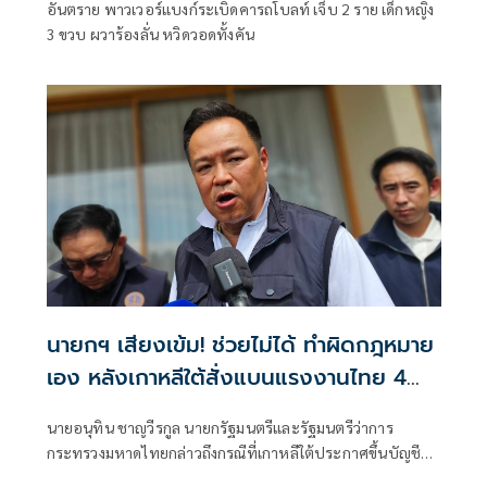
อันตราย พาวเวอร์แบงก์ระเบิดคารถโบลท์ เจ็บ 2 ราย เด็กหญิง
3 ขวบ ผวาร้องลั่น หวิดวอดทั้งคัน
นายกฯ เสียงเข้ม! ช่วยไม่ได้ ทำผิดกฎหมาย
เอง หลังเกาหลีใต้สั่งแบนแรงงานไทย 4
จังหวัด
นายอนุทิน ชาญวีรกูล นายกรัฐมนตรีและรัฐมนตรีว่าการ
กระทรวงมหาดไทยกล่าวถึงกรณีที่เกาหลีใต้ประกาศขึ้นบัญชีดำ
แรงงานไทยจาก 4 จังหวัดภาคอีสาน ได้แก่ อุดรธานี ขอนแก่น