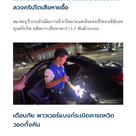
ลวงคริปโตเสียหายอื้อ
ตม.ชลบุรี รวบผัวเมียเกาหลี หนีหมายแดงอินเตอร์โพล คดีตุ๋นลง
ทุนคริปโต-อสังหาฯ เสียหายกว่า 1.7 พันล้านวอน
เตือนภัย พาวเวอร์แบงก์ระเบิดคารถหวิด
วอดทั้งคัน