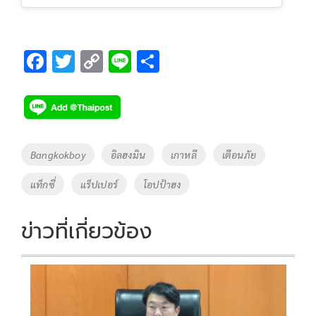
F
T
C
Li
S
ac
wi
o
n
h
e
tt
p
e
ar
b
er
y
e
o
Li
Tags
Bangkokboy
อิลฮงมิน
เกาหลี
เตือนภัย
o
n
แท็กซี่
แร็ปเปอร์
โอปป้าฮง
k
k
ข่าวที่เกี่ยวข้อง