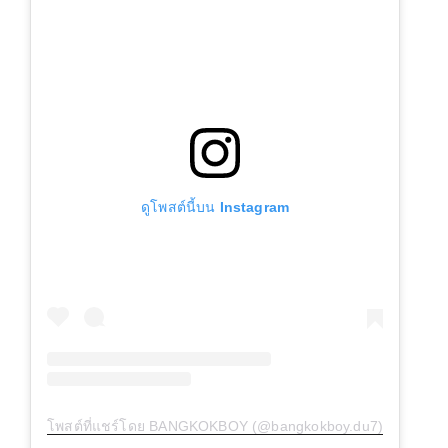
ดูโพสต์นี้บน Instagram
โพสต์ที่แชร์โดย BANGKOKBOY (@bangkokboy.du7)