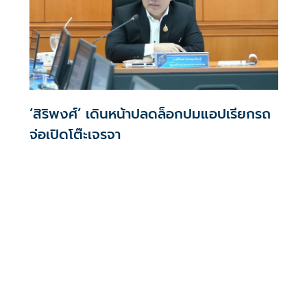
‘สิริพงศ์’ เดินหน้าปลดล็อกปมแอปเรียกรถ
จ่อเปิดโต๊ะเจรจา