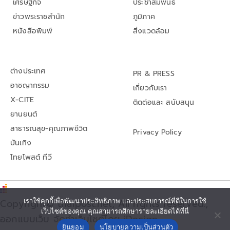
เศรษฐกิจ
ประชาสัมพันธ์
ข่าวพระราชสำนัก
ภูมิภาค
หนังสือพิมพ์
สิ่งแวดล้อม
ต่างประเทศ
PR & PRESS
อาชญากรรม
เกี่ยวกับเรา
X-CITE
ติดต่อและ สนับสนุน
ยานยนต์
สาธารณสุข-คุณภาพชีวิต
Privacy Policy
บันเทิง
ไทยโพสต์ ทีวี
Copyright© thaipost.net, All rights reserved.,
เราใช้คุกกี้เพื่อพัฒนาประสิทธิภาพ และประสบการณ์ที่ดีในการใช้
เว็บไซต์ของคุณ คุณสามารถศึกษารายละเอียดได้ที่นี่
ออกแบบเว็บ จัดทำเว็บไซต์โดย iDesign
ยินยอม
นโยบายความเป็นส่วนตัว