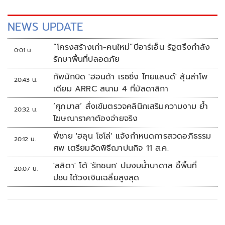
NEWS UPDATE
“โครงสร้างเก่า-คนใหม่”บีอาร์เอ็น รัฐตรึงกำลัง
0:01 น.
รักษาพื้นที่ปลอดภัย
ทัพนักบิด 'ฮอนด้า เรซซิ่ง ไทยแลนด์' ลุ้นล่าโพ
20:43 น.
เดียม ARRC สนาม 4 ที่มัลดาลิกา
‘ศุภมาส’ สั่งเข้มตรวจคลินิกเสริมความงาม ย้ำ
20:32 น.
โฆษณาราคาต้องจ่ายจริง
พี่ชาย 'ฮลุน โซโล่' แจ้งกำหนดการสวดอภิธรรม
20:12 น.
ศพ เตรียมจัดพิธีฌาปนกิจ 11 ส.ค.
'ลลิดา' โต้ 'รักชนก' ปมงบน้ำบาดาล ชี้พื้นที่
20:07 น.
ปชน.ได้วงเงินเฉลี่ยสูงสุด