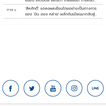
แชมป์ อิเดมิตสึ ฮอนด้า ไทยแลนด์ ทาเลนต์
คัพ สนาม 3
'สีหศักดิ์' แถลงผลเยือนไทยอย่างเป็นทางการ
17:59 น.
ของ 'มิน ออง หล่าย' ผลักดันเมียนมากลับสู่
อาเซียน