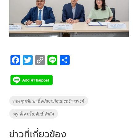
F
T
C
Li
S
ac
wi
o
n
h
e
tt
p
e
ar
b
er
y
e
o
Li
Tags
กองทุนพัฒนาสื่อปลอดภัยและสร้างสรรค์
o
n
ทรู ซีเจ ครีเอชั่นส์ จำกัด
k
k
ข่าวที่เกี่ยวข้อง