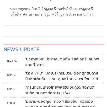
ผลได้ภายในเดือนมีนาคม 69
นางสาวศุภมาส อิศรภักดี รัฐมนตรีประจำสำนักนายกรัฐมนตรี
ปฏิบัติราชการแทนนายกรัฐมนตรี ในฐานะประธานกรรมการ
กองทุนพัฒนาสื่อปลอดภัยและสร้างสรรค์ เป็นประธานการ
ประชุมคณะกรรมการกองทุนพัฒนาสื่อปลอดภัยและสร้างสรรค์
ครั้งที่ 1/2569
NEWS UPDATE
'นิวคาสเซิล' ประกาศแต่งตั้ง 'ไยส์เลอร์' คุมทัพ
18:24 น.
แทนที่ 'ฮาว'
'ช่อง 7HD' เปิดโปรแกรมมวยเดือดสุดสัปดาห์
18:14 น.
มันจัดเต็มกับ 'ONE ลุมพินี 165-มวยไทย 7 สี'
การันตีไทยเที่ยวไทยพลัสใช้เงินกู้ได้ ‘เอกนิติ’
18:14 น.
รับข้อเสนอชงต่ออายุ60/40
'มะมาย-ปองคุณ' ควง 'เสือเขียน' คว้ารอง
18:11 น.