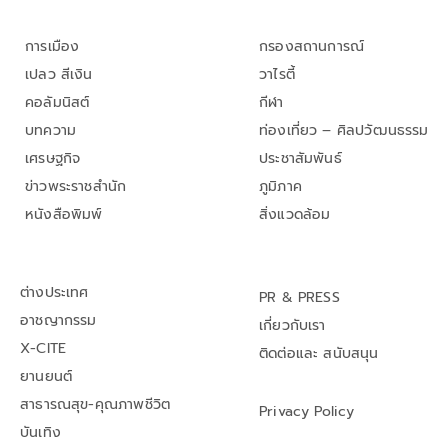
การเมือง
กรองสถานการณ์
เปลว สีเงิน
วาไรตี้
คอลัมนิสต์
กีฬา
บทความ
ท่องเที่ยว – ศิลปวัฒนธรรม
เศรษฐกิจ
ประชาสัมพันธ์
ข่าวพระราชสำนัก
ภูมิภาค
หนังสือพิมพ์
สิ่งแวดล้อม
ต่างประเทศ
PR & PRESS
อาชญากรรม
เกี่ยวกับเรา
X-CITE
ติดต่อและ สนับสนุน
ยานยนต์
สาธารณสุข-คุณภาพชีวิต
Privacy Policy
บันเทิง