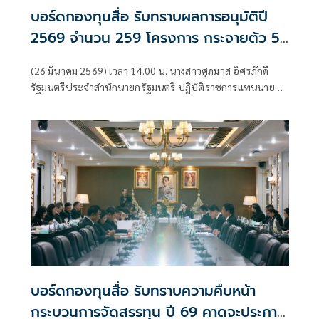
บอร์ดกองทุนสื่อ รับทราบผลการอนุมัติปี
2569 จำนวน 259 โครงการ กระจายตัว 5
ประเภท โดยเฉพาะทุนอุดหนุนทั่วไปที่ให้กับ
(26 มีนาคม 2569) เวลา 14.00 น. นางสาวศุภมาส อิศรภักดี
บุคคลธรรมดา และองค์กรสาธารณะ
รัฐมนตรีประจำสำนักนายกรัฐมนตรี ปฏิบัติราชการแทนนายก
ประโยชน์จำนวนมากถึง 196 โครงการ มาก
รัฐมนตรี ในฐานะประธานคณะกรรมการกองทุนพัฒนาสื่อ
ที่สุดนับตั้งแต่ก่อตั้งกองทุนฯ
ปลอดภัยและสร้างสรรค์ เป็นประธานการประชุมคณะกรรมการ
กองทุนพัฒนาสื่อปลอดภัยและสร้างสรรค์ ครั้งที่ 3/2569 พร้อม
ด้วยนางสาวซาบีดา ไทยเศรษฐ์ รัฐมนตรีว่าการกระทรวง
วัฒนธรรม
บอร์ดกองทุนสื่อ รับทราบความคืบหน้า
กระบวนการจัดสรรทุน ปี 69 คาดจะประกาศ