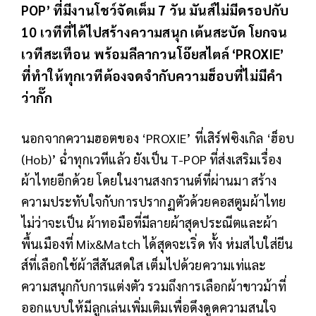
POP’ ที่มีงานโชว์จัดเต็ม 7 วัน มันส์ไม่มีดรอปกับ
10 เวทีที่ได้ไปสร้างความสนุก เต้นสะบัด โยกจน
เวทีสะเทือน พร้อมลีลากวนโอ๊ยสไตล์ ‘PROXIE’
ที่ทำให้ทุกเวทีต้องจดจำกับความฮ็อบที่ไม่มีคำ
ว่ากั๊ก
นอกจากความฮอตของ ‘PROXIE’ ที่เสิร์ฟซิงเกิล ‘ฮ็อบ
(Hob)’ ฉ่ำทุกเวทีแล้ว ยังเป็น T-POP ที่ส่งเสริมเรื่อง
ผ้าไทยอีกด้วย โดยในงานสงกรานต์ที่ผ่านมา สร้าง
ความประทับใจกับการปรากฏตัวด้วยคอสตูมผ้าไทย
ไม่ว่าจะเป็น ผ้าทอมือที่มีลายผ้าสุดประณีตและผ้า
พื้นเมืองที่ Mix&Match ได้สุดจะเริ่ด ทั้ง ห่มสไบใส่ยีน
ส์ที่เลือกใช้ผ้าสีสันสดใส เต็มไปด้วยความเท่และ
ความสนุกกับการแต่งตัว รวมถึงการเลือกผ้าขาวม้าที่
ออกแบบให้มีลูกเล่นเพิ่มเติมเพื่อดึงดูดความสนใจ