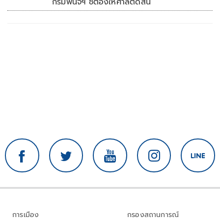
กรมพินิจฯ ชี้ต้องให้ศาลตัดสิน
การเมือง
กรองสถานการณ์