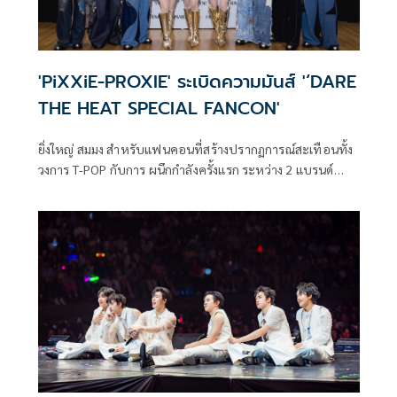
'PiXXiE-PROXIE' ระเบิดความมันส์ '‘DARE
THE HEAT SPECIAL FANCON'
ยิ่งใหญ่ สมมง สำหรับแฟนคอนที่สร้างปรากฏการณ์สะเทือนทั้ง
วงการ T-POP กับการ ผนึกกำลังครั้งแรก ระหว่าง 2 แบรนด์
ผลิตภัณฑ์ดูแลเส้นผมและหนังศีรษะชั้นนำระดับโลกอย่าง แพ
นทีน (Pantene) และ เฮด แอนด์ โชว์เดอร์ (Head &
Shoulders) ที่จับมือกันสร้างประวัติศาสตร์ร้อนแรงขั้นสุด กับ
งาน “DARE THE HEAT SPECIAL FANCON”