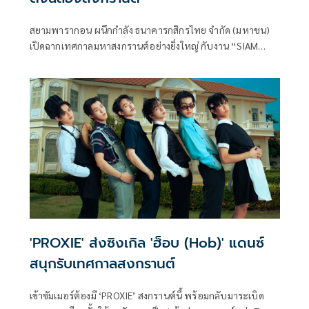
สยามพารากอน ผนึกกำลัง ธนาคารกสิกรไทย จำกัด (มหาชน)
เปิดฉากเทศกาลมหาสงกรานต์อย่างยิ่งใหญ่ กับงาน “SIAM
PARAGON SUMMERBEATS MUSIC FEST 2026” ณ พาร์ค พา
รากอน
'PROXIE' ส่งซิงเกิล 'ฮ็อบ (Hob)' แดนซ์
สนุกรับเทศกาลสงกรานต์
เข้าซัมเมอร์ต้องมี ‘PROXIE’ สงกรานต์นี้ พร้อมกลับมาระเบิด