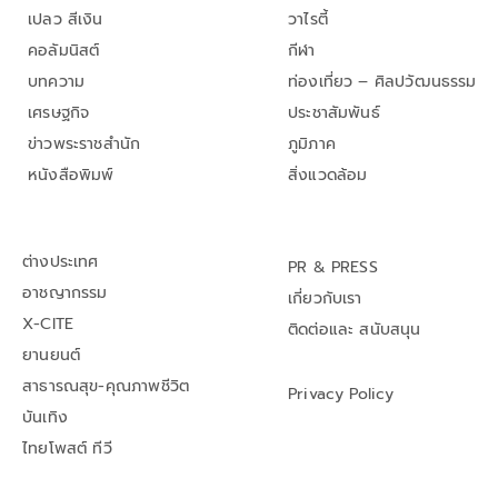
เปลว สีเงิน
วาไรตี้
คอลัมนิสต์
กีฬา
บทความ
ท่องเที่ยว – ศิลปวัฒนธรรม
เศรษฐกิจ
ประชาสัมพันธ์
ข่าวพระราชสำนัก
ภูมิภาค
หนังสือพิมพ์
สิ่งแวดล้อม
ต่างประเทศ
PR & PRESS
อาชญากรรม
เกี่ยวกับเรา
X-CITE
ติดต่อและ สนับสนุน
ยานยนต์
สาธารณสุข-คุณภาพชีวิต
Privacy Policy
บันเทิง
ไทยโพสต์ ทีวี