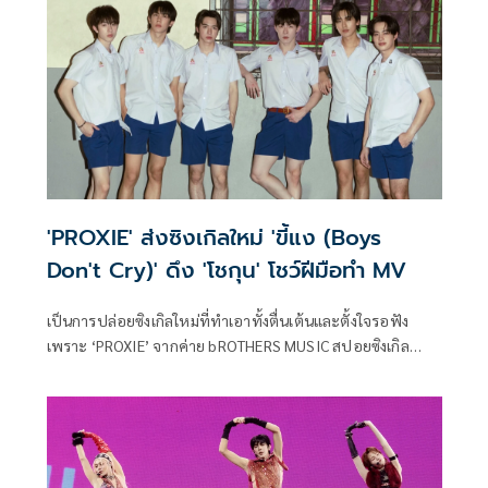
'PROXIE' ส่งซิงเกิลใหม่ 'ขี้แง (Boys
Don't Cry)' ดึง 'โชกุน' โชว์ฝีมือทำ MV
เป็นการปล่อยซิงเกิลใหม่ที่ทำเอาทั้งตื่นเต้นและตั้งใจรอฟัง
เพราะ ‘PROXIE’ จากค่าย bROTHERS MUSIC สปอยซิงเกิล
ล่าสุด ‘ขี้แง (Boys Don't Cry)’ หนักมาก ไม่ว่าจะเป็นท่อนฮุคที่
ปล่อยออกมาให้ได้ฟัง แถมยังร้องและเต้นโชว์เบา ๆ ให้ชมใน
คอนเสิร์ต GOTCHA POP 4 และ MOVE ON จนโคจรมาเจอกัน
CONCERT