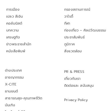
การเมือง
กรองสถานการณ์
เปลว สีเงิน
วาไรตี้
คอลัมนิสต์
กีฬา
บทความ
ท่องเที่ยว – ศิลปวัฒนธรรม
เศรษฐกิจ
ประชาสัมพันธ์
ข่าวพระราชสำนัก
ภูมิภาค
หนังสือพิมพ์
สิ่งแวดล้อม
ต่างประเทศ
PR & PRESS
อาชญากรรม
เกี่ยวกับเรา
X-CITE
ติดต่อและ สนับสนุน
ยานยนต์
สาธารณสุข-คุณภาพชีวิต
Privacy Policy
บันเทิง