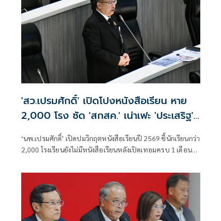
'สว.เปรมศักดิ์' เปิดโปงหนังสือเรียน หาย
2,000 โรง ซัด 'สกสค.' เน่าเฟะ 'ประเสริฐ'
รับลูกสอบด่วน
‘นพ.เปรมศักดิ์’ เปิดปมวิกฤตหนังสือเรียนปี 2569 ชี้นักเรียนกว่า
2,000 โรงเรียนยังไม่มีหนังสือเรียนหลังเปิดเทอมครบ 1 เดือน
ตั้งข้อสงสัยขบวนการจัดพิมพ์ตำรางบกว่าพันล้าน ‘ประเสริฐ’
ลั่นยุคนี้ต้องไม่มีมาเฟียในกระทรวงศึกษา นัดถกบอร์ด สกสค.
ด่วน 19 มิ.ย. สอบทุกข้อกล่าวหา