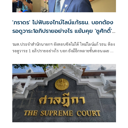
'ภราดร' ไม่ฟันธงไทม์ไลน์แก้รธน. บอกต้อง
รอดูวาระ1อภิปรายอย่างไร แย้มคุย 'ชูศักดิ์'
พร้อมเติมเสียง พท. ยื่นร่างได้
รมต.ประจำสำนักนายกฯ ยังตอบชัดไม่ได้ ไทม์ไลน์แก้ รธน. ต้อง
รอดูวาระ 1 อภิปรายอย่างไร บอก ยังมีอีกหลายขั้นตอน เผย คุย
ชูศักดิ์ แล้ว พร้อมเติมเสียงให้ พท.ยื่นร่างได้