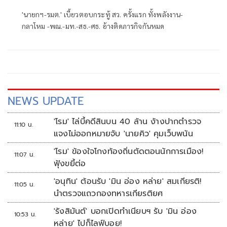
'นายกฯ-รมต.' เบี้ยวตอบกระทู้ สว. ครั้งแรก ทั้งพลังงาน-
กลาโหม -พณ.-มท.-สธ.-ศธ. อ้างติดภารกิจกันหมด
NEWS UPDATE
'โรม' ไล่บี้คดีสินบน 40 ล้าน ง้างปากตำรวจ
11:10 น.
แจงไม่ออกหมายจับ 'นายคิว' คุมเว็บพนัน
'โรม' ข้องใจโกงท้องถิ่นตัดตอนนักการเมือง!
11:07 น.
ฟุ้งขยี้ต่อ
'อนุทิน' ต้อนรับ 'มิน อ่อง หล่าย' สมเกียรติ!
11:05 น.
นำตรวจแถวกองทหารเกียรติยศ
'รังสิมันต์' บอกเปิดทำเนียบฯ รับ 'มิน อ่อง
10:53 น.
หล่าย' ไปก็ไลฟ์บอย!