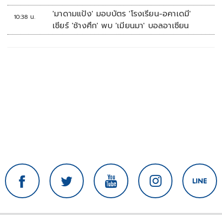
'มาดามแป้ง' มอบบัตร 'โรงเรียน-อคาเดมี'
10:38 น.
เชียร์ 'ช้างศึก' พบ 'เมียนมา' บอลอาเซียน