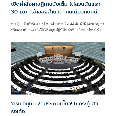
เปิดคำสั่งศาลฎีกาฉบับเต็ม ไต่สวนนัดแรก
30 มิ.ย. 'เจ้าของสำนวน' คนเดียวกับคดี
ทักษิณ
ศาลฎีการับคำร้อง ป.ป.ช. กล่าวหาอดีต 44 ส้ม ฝ่าฝืนมาตรฐาน
จริยธรรมร้ายแรง ไม่สั่งให้หยุดปฎิบัติหน้าที่ '10 สส. ปชน.' นัด
พิจารณาคดีครั้งแรก 30 มิ.ย.นี้ เปิดตัวเจ้าของสำนวนคนเดียวกับ
คดีชั้น 14
'ครม.อนุทิน 2' ประเดิมเบี้ยว! 6 กระทู้ สว.
รอเก้อ