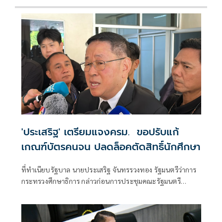
'ประเสริฐ' เตรียมแจงครม. ขอปรับแก้
เกณฑ์บัตรคนจน ปลดล็อคตัดสิทธิ์นักศึกษา
ที่ทำเนียบรัฐบาล นายประเสริฐ จันทรรวงทอง รัฐมนตรีว่าการ
กระทรวงศึกษาธิการ กล่าวก่อนการประชุมคณะรัฐมนตรี
(ครม.) ถึงกรณีที่มี