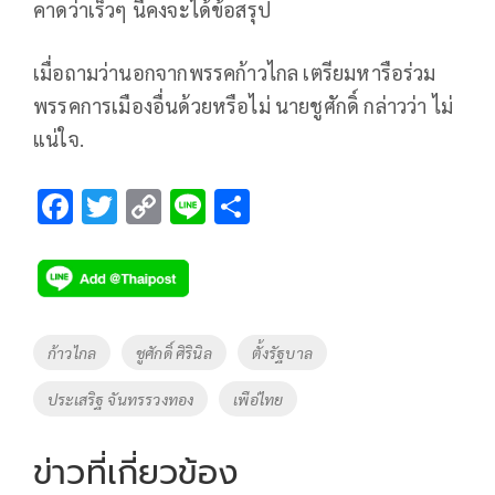
คาดว่าเร็วๆ นี้คงจะได้ข้อสรุป
เมื่อถามว่านอกจากพรรคก้าวไกล เตรียมหารือร่วม
พรรคการเมืองอื่นด้วยหรือไม่ นายชูศักดิ์ กล่าวว่า ไม่
แน่ใจ.
F
T
C
Li
S
ac
wi
o
n
h
e
tt
p
e
ar
b
er
y
e
o
Li
Tags
ก้าวไกล
ชูศักดิ์ ศิรินิล
ตั้งรัฐบาล
o
n
ประเสริฐ จันทรรวงทอง
เพือ่ไทย
k
k
ข่าวที่เกี่ยวข้อง