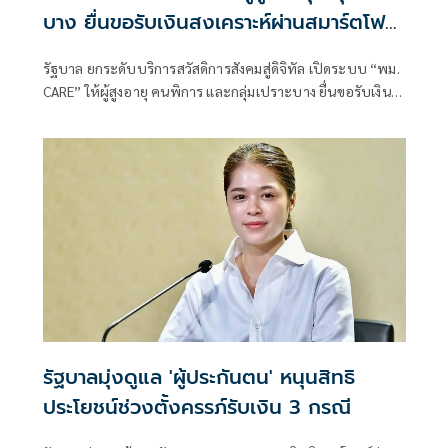
บาง ยื่นขอรับเงินสงเคราะห์ผ่านสมาร์ตโฟน
ได้
รัฐบาล ยกระดับบริการสวัสดิการสังคมสู่ดิจิทัล เปิดระบบ “พม.
CARE” ให้ผู้สูงอายุ คนพิการ และกลุ่มเปราะบาง ยื่นขอรับเงิน
สงเคราะห์ผ่านสมาร์ตโฟนได้ เชื่อมข้อมูลกับ ThaiD -แอปทาง
รัฐ ช่วยลดขั้นตอน เพิ่มความรวดเร็ว เข้าถึงสิทธิสะดวกขึ้น
รัฐบาลมุ่งดูแล 'ผู้ประกันตน' หนุนสิทธิ
ประโยชน์ช่วงตั้งครรภ์รับเงิน 3 กรณี