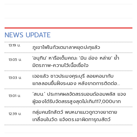
NEWS UPDATE
13:19 น.
ภูเขาไฟในกัวเตมาลาหยุดปะทุแล้ว
'อนุทิน' หารือเต็มคณะ 'มิน อ่อง หล่าย' ย้ำ
13:05 น.
มิตรภาพ-ความไว้เนื้อเชื่อใจ
เจอแล้ว ชาวประมงคุระบุรี ลอยคอมากับ
13:03 น.
แกลลอนขึ้นฝั่งระนอง หลังขาดการติดต่อ
หลายวัน
‘สบน.’ ประกาศผลจัดสรรบอนด์ออมพลัส แจง
13:01 น.
ผู้จองได้รับจัดสรรสูงสุดไม่เกิน117,000บาท
กลุ่มคนรักสัตว์ พบหมาแมวถูกวางยาตาย
12:39 น.
เกลื่อนในวัด แจ้งตร.เอาผิดทารุณสัตว์