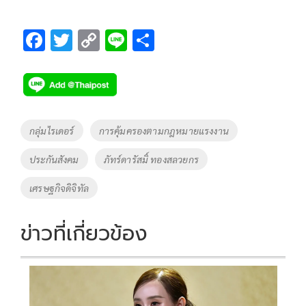
F
T
C
Li
S
ac
wi
o
n
h
e
tt
p
e
ar
b
er
y
e
o
Li
Tags
กลุ่มไรเดอร์
การคุ้มครองตามกฎหมายแรงงาน
o
n
ประกันสังคม
ภัทร์ดารัสมิ์ ทองสลวยกร
k
k
เศรษฐกิจดิจิทัล
ข่าวที่เกี่ยวข้อง