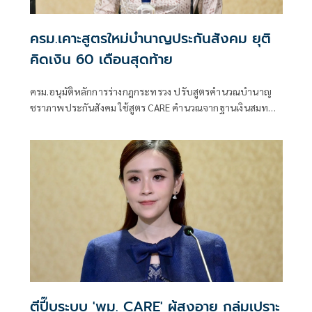
ครม.เคาะสูตรใหม่บำนาญประกันสังคม ยุติ
คิดเงิน 60 เดือนสุดท้าย
ครม.อนุมัติหลักการร่างกฎกระทรวง ปรับสูตรคำนวณบำนาญ
ชราภาพประกันสังคม ใช้สูตร CARE คำนวณจากฐานเงินสมทบ
ตลอดอายุการทำงาน แทนการคิดจากค่าจ้างเฉลี่ย 60 เดือน
สุดท้าย ย้ำผู้รับบำนาญเดิมไม่ถูกลดสิทธิ และผู้ได้
ตีปี๊บระบบ 'พม. CARE' ผู้สูงอายุ กลุ่มเปราะ