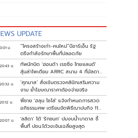
EWS UPDATE
“โครงสร้างเก่า-คนใหม่”บีอาร์เอ็น รัฐ
0:01 น.
ตรึงกำลังรักษาพื้นที่ปลอดภัย
ทัพนักบิด 'ฮอนด้า เรซซิ่ง ไทยแลนด์'
20:43 น.
ลุ้นล่าโพเดียม ARRC สนาม 4 ที่มัลดาลิ
กา
‘ศุภมาส’ สั่งเข้มตรวจคลินิกเสริมความ
20:32 น.
งาม ย้ำโฆษณาราคาต้องจ่ายจริง
พี่ชาย 'ฮลุน โซโล่' แจ้งกำหนดการสวด
20:12 น.
อภิธรรมศพ เตรียมจัดพิธีฌาปนกิจ 11
ส.ค.
'ลลิดา' โต้ 'รักชนก' ปมงบน้ำบาดาล ชี้
20:07 น.
พื้นที่ ปชน.ได้วงเงินเฉลี่ยสูงสุด