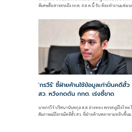
พิเศษสื่อสารตรงถึง กกต. 4 ส.ค.นี้ รับ ต้องทำงานแข่งเว
แย้ม หากยกคำร้องทั้งหมด-ตัดตอนบางรายส่งศาล ต้องด
เข้าข่ายละเว้นการปฏิบัติหน้าที่หรือไม่
'กรวีร์' ชี้ฝ่ายค้านใช้ข้อมูลเก่าปั่นคดีฮั้ว
สว. หวังกดดัน กกต. เร่งชี้ขาด
นายกรวีร์ ปริศนานันทกุล ส.ส.อ่างทอง พรรคภูมิใจไทย ใ
สัมภาษณ์ถึงกรณีคดีฮั้ว สว. ที่ฝ่ายค้านพยายามหยิบขึ้นม
พูดในช่วงนี้ มองว่าจะไปถึงขั้นการยุบพรรคหรือไม่ นาย
วีร์ กล่าวว่า ไม่ได้กังวล เพราะทั้งหมดอยู่ในขั้นตอนของ