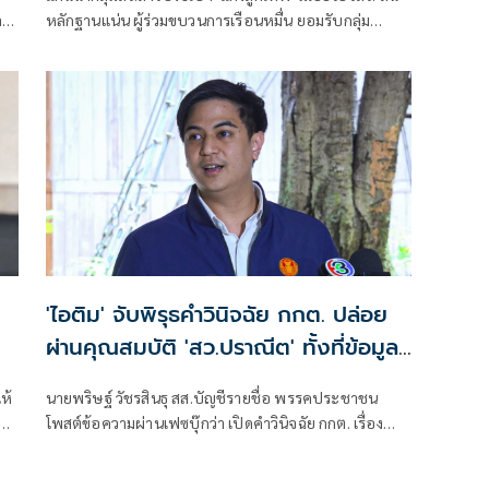
ลา
หลักฐานแน่น ผู้ร่วมขบวนการเรือนหมื่น ยอมรับกลุ่ม
ู
รมต.อาจรอด เพราะคดีอาญา หลักฐานต้องชัดสิ้นข้อสงสัย
เตือนกกต.หากไม่ส่งศาลฎีกาสอย 138 สว.โดนร้องเอาผิด
ติดคุก!
'ไอติม' จับพิรุธคำวินิจฉัย กกต. ปล่อย
ผ่านคุณสมบัติ 'สว.ปราณีต' ทั้งที่ข้อมูล
แนะนำตัวคลาดเคลื่อน
ห้
นายพริษฐ์ วัชรสินธุ สส.บัญชีรายชื่อ พรรคประชาชน
า
โพสต์ข้อความผ่านเฟซบุ๊กว่า เปิดคำวินิจฉัย กกต. เรื่อง
กร
คุณสมบัติ สว. ปราณีต เกรัมย์ (กลุ่ม 16 จ. บุรีรัมย์) : ผู้สมัคร
เซ็นรับรองข้อมูลที่คลาดเคลื่อนในใบแนะนำตัว (สว. 3) แต่