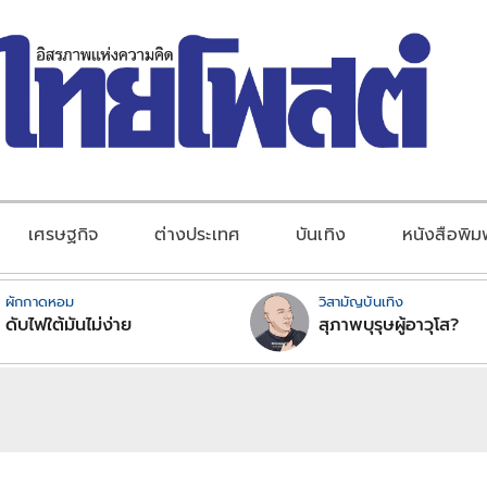
เศรษฐกิจ
ต่างประเทศ
บันเทิง
หนังสือพิม
ผักกาดหอม
วิสามัญบันเทิง
ดับไฟใต้มันไม่ง่าย
สุภาพบุรุษผู้อาวุโส?