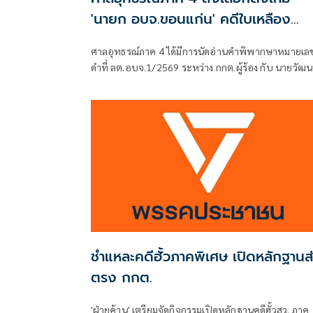
'นายก อบจ.ขอนแก่น' คดีใบเหลือง
'วัฒนา ช่างเหลา'
ศาลอุทธรณ์ภาค 4 ได้มีการนัดอ่านคำพิพากษาหมายเล
ดำที่ ลต.อบจ.1/2569 ระหว่าง กกต.ผู้ร้อง กับ นายวัฒน
ช่างเหลา ผู้คัดค้าน เรื่อง พรบ.การเลือกตั้งสมาชิกสภาท้
ถิ่นหรือผู้บริหารท้องถิ่น (ขอให้มีการเลือกตั้ง นายก
อบจ.ใหม่)
ชำแหละคดีฮั้วภาคพิเศษ เปิดหลักฐานส
ตรง กกต.
'ฝ่ายค้าน' เตรียมจัดกิจกรรมเปิดหลักฐานคดีฮั้วสว. ภาค