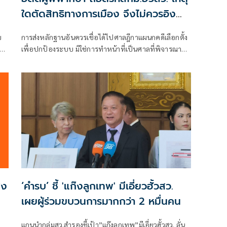
ใดตัดสิทธิทางการเมือง จึงไม่ควรอิง
มาตรฐานเดียวกับคดีอาญา
ข
การส่งหลักฐานอันควรเชื่อได้ไปศาลฎีกาแผนกคดีเลือกตั้ง
า
เพื่อปกป้องระบบ มิใช่การทำหน้าที่เป็นศาลที่พิจารณาคดี
อง
อาญาเพื่อลงโทษตัวบุคคล
่ง
‘คำรบ’ ชี้ 'แก๊งลูกเทพ' มีเอี่ยวฮั้วสว.
เผยผู้ร่วมขบวนการมากกว่า 2 หมื่นคน
แกนนำกลุ่มสว.สำรองชี้เป้า”แก๊งลูกเทพ”มีเอี่ยวฮั้วสว. ลั่น