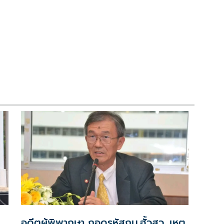
อดีตผู้พิพากษา ถอดรหัสกม.ฮั้วสว. เหตุ