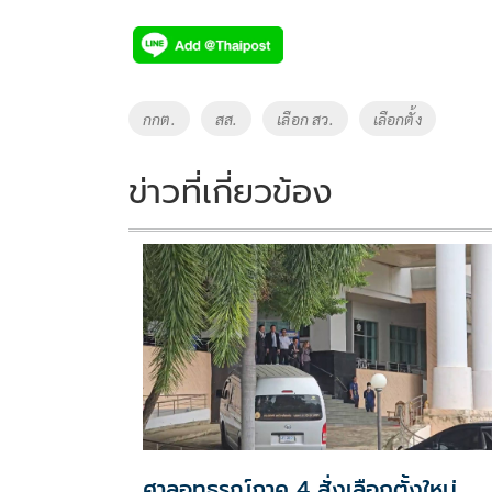
ac
wi
o
n
h
e
tt
p
e
ar
b
er
y
e
o
Li
Tags
กกต.
สส.
เลือก สว.
เลือกตั้ง
o
n
k
k
ข่าวที่เกี่ยวข้อง
ศาลอุทธรณ์ภาค 4 สั่งเลือกตั้งใหม่