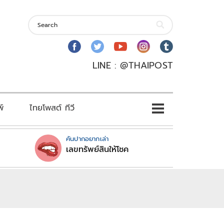
LINE : @THAIPOST
พ์
ไทยโพสต์ ทีวี
คันปากอยากเล่า
เลขทรัพย์สินให้โชค