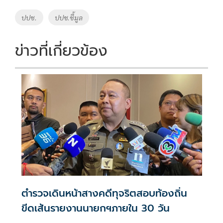
o
Li
Tags
ปปช.
ปปช.ชี้มูล
o
n
k
k
ข่าวที่เกี่ยวข้อง
ตำรวจเดินหน้าสางคดีทุจริตสอบท้องถิ่น
ขีดเส้นรายงานนายกฯภายใน 30 วัน