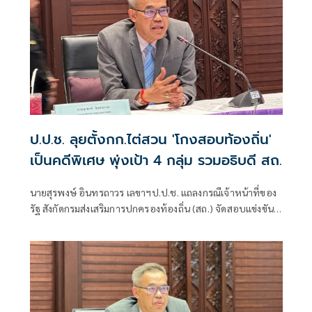
ป.ป.ช. ลุยตั้งกก.ไต่สวน 'โกงสอบท้องถิ่น'
เป็นคดีพิเศษ พุ่งเป้า 4 กลุ่ม รวมอธิบดี สถ.
นายสุรพงษ์ อินทรถาวร เลขาฯป.ป.ช. แถลงกรณีเจ้าหน้าที่ของ
รัฐ สังกัดกรมส่งเสริมการปกครองท้องถิ่น (สถ.) จัดสอบแข่งขัน
เพื่อบรรจุบุคคลเป็นข้าราชการหรือพนักงานส่วนท้องถิ่น พ.ศ.
2568 โดยแก้ไขคะแนนสอบและเรียกรับเงินจากผู้สมัครสอบ
เพื่อช่วยเหลือใ