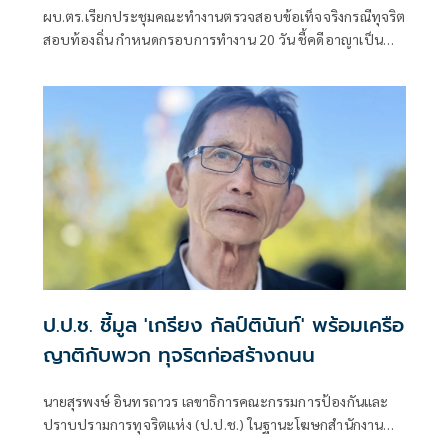
ผบ.ตร.เรียกประชุมคณะทำงานตรวจสอบข้อเท็จจริงกรณีทุจริต
สอบท้องถิ่น กำหนดกรอบการทำงาน 20 วัน ชี้คดีอาญาเป็น
หน้าที่ ป.ป.ช. ดำเนินการ
ป.ป.ช. ชี้มูล 'เกรียง กัลป์ตินันท์' พร้อมเครือ
ญาติกับพวก ทุจริตก่อสร้างถนน
นายสุรพงษ์ อินทรถาวร เลขาธิการคณะกรรมการป้องกันและ
ปราบปรามการทุจริตแห่ง (ป.ป.ช.) ในฐานะโฆษกสำนักงาน
ป.ป.ช. เปิดเผยว่า คณะกรรมการ ป.ป.ช. มีมติชี้มูลความผิด นาง