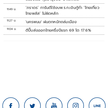
‘ภราดร’ การันตีใช้งบพ.ร.ก.เงินกู้ทำ ‘ไทยเที่ยว
11:49 น.
ไทยพลัส’ ไม่ผิดหลัก
11:27 น.
'นครพนม' ฝนตกหนักถล่มเมือง
11:04 น.
ตีปี๊บส่งออกไทยครึ่งปีแรก 69 โต 17.6%