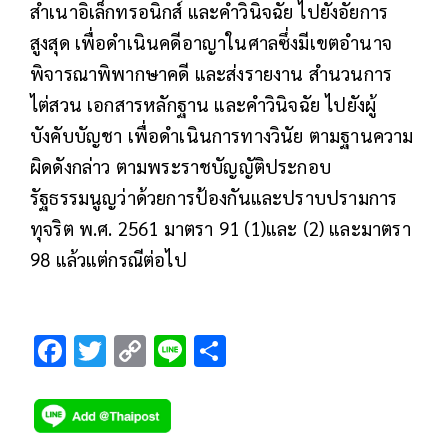
สำเนาอิเล็กทรอนิกส์ และคำวินิจฉัย ไปยังอัยการ
สูงสุด เพื่อดำเนินคดีอาญาในศาลซึ่งมีเขตอำนาจ
พิจารณาพิพากษาคดี และส่งรายงาน สำนวนการ
ไต่สวน เอกสารหลักฐาน และคำวินิจฉัย ไปยังผู้
บังคับบัญชา เพื่อดำเนินการทางวินัย ตามฐานความ
ผิดดังกล่าว ตามพระราชบัญญัติประกอบ
รัฐธรรมนูญว่าด้วยการป้องกันและปราบปรามการ
ทุจริต พ.ศ. 2561 มาตรา 91 (1)และ (2) และมาตรา
98 แล้วแต่กรณีต่อไป
F
T
C
Li
S
ac
wi
o
n
h
e
tt
p
e
ar
b
er
y
e