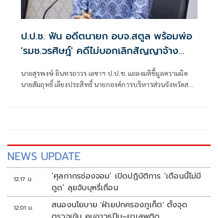
ป.ป.ช. ฟัน อดีตนายก อบจ.สตูล พร้อมพ่อ
'รมช.วรศิษฎ์' คดีไม่บอกเลิกสัญญาจ้าง
เอกชนก่อสร้างล่าช้า
นายสุรพงษ์ อินทรถาวร เลขาฯ ป.ป.ช. แถลงมติชี้มูลความผิด
นายสัมฤทธิ์ เลียงประสิทธิ์ นายกองค์การบริหารส่วนจังหวัดสตูล
กับพวก กรณีไม่บอกเลิกจ้างโครงการก่อสร้างศูนย์บริการนัก
ท่องเที่ยว อำเภอควนโดน จังหวัดสตูล เมื่อปีงบประมาณ 2559
ทั้งที่ผู้รับจ้างส่งมอบงานล่าช้า
NEWS UPDATE
‘ศุลกากรช่องจอม’ เปิดปฏิบัติการ ‘เดือนนี้ไม่มี
12:17 น.
ดูด’ ลุยจับบุหรี่เถื่อน
สนองนโยบาย 'ฝ่ายปกครองภูเก็ต' ตั้งจุด
12:01 น.
ตรวจเข้ม คุมอาวุธปืน–ยาเสพติด