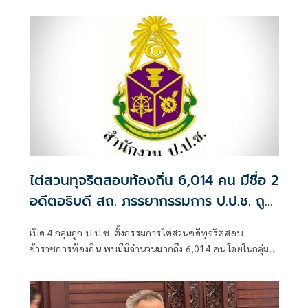
รจนา กัลป์ตินันท์ เมื่อครั้งดำรงตำแหน่งนายกเทศมนตรีนคร
อุบลราชธานี จังหวัดอุบลราชธานี
ไต่สวนทุจริตสอบท้องถิ่น 6,014 คน มีชื่อ 2
อดีตอธิบดี สถ. ภรรยากรรมการ ป.ป.ช. ถูก
กล่าวหาด้วย
เปิด 4 กลุ่มถูก ป.ป.ช. ตั้งกรรมการไต่สวนคดีทุจริตสอบ
ข้าราชการท้องถิ่น พบมีมีจำนวนมากถึง 6,014 คน โดยในกลุ่มผู้
บริหารระดับสูงกรมส่งเสริมการปกครองท้องถิ่น มีชื่อของ 2อดีต
อธิบดีคือ 1.ร.ต.ท.ภพชนก ชลานุเคราะห์ ที่ดำรงตำแหน่งอธิบดี
กรมส่งเสริมการปกครองท้องถิ่น วันที่ 29 ก.ค.-11 พ.ย. 2568