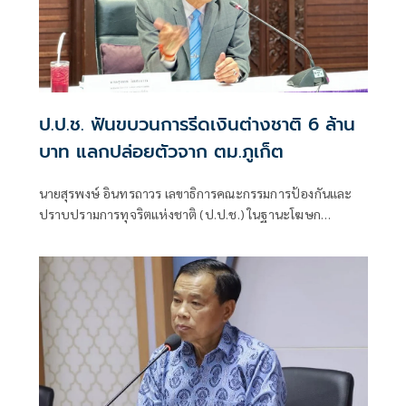
ป.ป.ช. ฟันขบวนการรีดเงินต่างชาติ 6 ล้าน
บาท แลกปล่อยตัวจาก ตม.ภูเก็ต
นายสุรพงษ์ อินทรถาวร เลขาธิการคณะกรรมการป้องกันและ
ปราบปรามการทุจริตแห่งชาติ (ป.ป.ช.) ในฐานะโฆษก
สำนักงาน ป.ป.ช. แถลงถึงกรณีคณะกรรมการ ป.ป.ช. มีมติชี้มูล
ความผิด นายวิทยา สมศรีษมสกุล กับพวก รวม 6 คน กรณีร่วม
กันเรียกรับทรัพย์สิน จํานวน 6 ล้านบาท เป็นการตอบแทนใน
การที่จะจูงใจเจ้าพนักงานเพื่อให้ดําเนินการปล่อยตัว (ประกัน
ตัว)