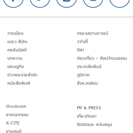
การเมือง
กรองสถานการณ์
เปลว สีเงิน
วาไรตี้
คอลัมนิสต์
กีฬา
บทความ
ท่องเที่ยว – ศิลปวัฒนธรรม
เศรษฐกิจ
ประชาสัมพันธ์
ข่าวพระราชสำนัก
ภูมิภาค
หนังสือพิมพ์
สิ่งแวดล้อม
ต่างประเทศ
PR & PRESS
อาชญากรรม
เกี่ยวกับเรา
X-CITE
ติดต่อและ สนับสนุน
ยานยนต์