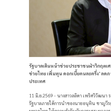
รัฐบาลเดินหน้าช่วยประชาชนฝ่าวิกฤตเศร
ช่วยไทย เพิ่มทุน ดอกเบี้ยคนละครึ่ง' ลดภ
ประเทศ
11 มิ.ย.2569 - นางสาวลลิดา เพริศวิวัฒนา
รัฐบาลภายใต้การนำของนายอนุทิน ชาญวีรก
มหาดไทย ให้ความสำคัญกับการบรรเทาภาร