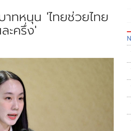
นบาทหนุน 'ไทยช่วยไทย
ละครึ่ง'
N