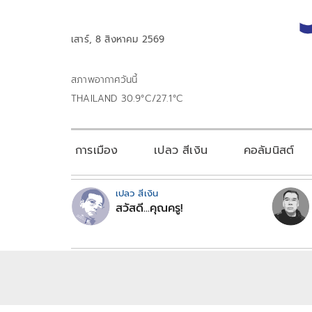
เสาร์, 8 สิงหาคม 2569
สภาพอากาศวันนี้
THAILAND 30.9°C/27.1°C
การเมือง
เปลว สีเงิน
คอลัมนิสต์
เปลว สีเงิน
สวัสดี...คุณครู!