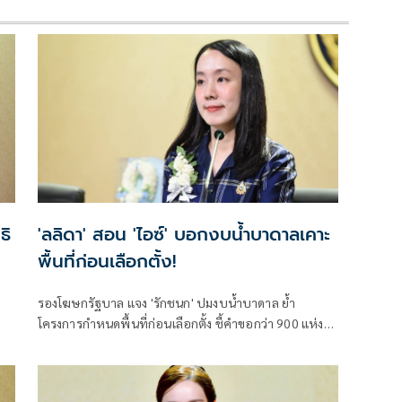
ธิ
'ลลิดา' สอน 'ไอซ์' บอกงบน้ำบาดาลเคาะ
พื้นที่ก่อนเลือกตั้ง!
รองโฆษกรัฐบาล แจง 'รักชนก' ปมงบน้ำบาดาล ย้ำ
โครงการกำหนดพื้นที่ก่อนเลือกตั้ง ชี้คำขอกว่า 900 แห่ง
งาน
อนุมัติ 858 แห่งตามหลักเกณฑ์ ไม่ใช่จัดสรรตามการเมือง