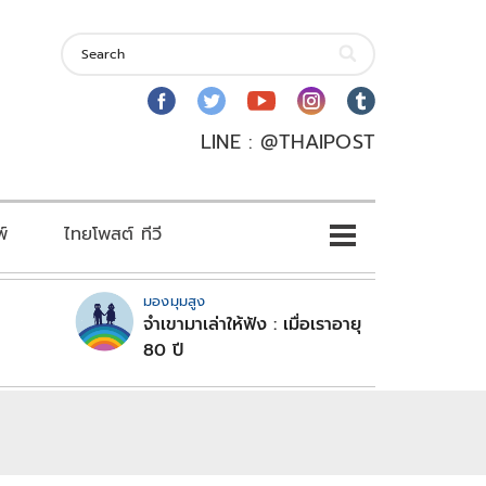
LINE : @THAIPOST
พ์
ไทยโพสต์ ทีวี
มองมุมสูง
จำเขามาเล่าให้ฟัง : เมื่อเราอายุ
80 ปี