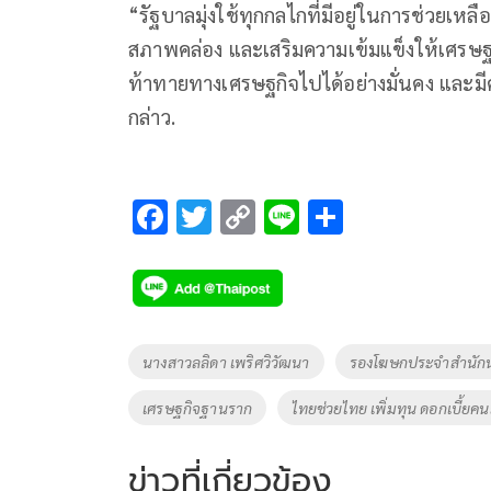
“รัฐบาลมุ่งใช้ทุกกลไกที่มีอยู่ในการช่วยเห
สภาพคล่อง และเสริมความเข้มแข็งให้เศรษ
ท้าทายทางเศรษฐกิจไปได้อย่างมั่นคง และมีค
กล่าว.
F
T
C
Li
S
ac
wi
o
n
h
e
tt
p
e
ar
b
er
y
e
o
Li
Tags
นางสาวลลิดา เพริศวิวัฒนา
รองโฆษกประจำสำนักน
o
n
เศรษฐกิจฐานราก
ไทยช่วยไทย เพิ่มทุน ดอกเบี้ยคน
k
k
ข่าวที่เกี่ยวข้อง