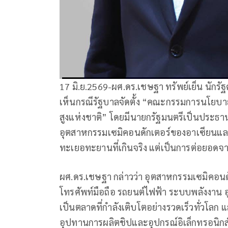
17 มิ.ย.2569-ผศ.ดร.เชษฐา ทรัพย์เย็น นัก
เห็นกรณีรัฐบาลจัดตั้ง “คณะกรรมการนโยบาย
สูงแห่งชาติ” โดยมีนายกรัฐมนตรีเป็นประธาน
อุตสาหกรรมเซมิคอนดักเตอร์ของอาเซียนและเ
ทะเยอทะยานที่เกินจริง แต่เป็นการต่อยอดจ
ผศ.ดร.เชษฐา กล่าวว่า อุตสาหกรรมเซมิคอนดั
โทรศัพท์มือถือ รถยนต์ไฟฟ้า ระบบพลังงาน 
เป็นตลาดที่กำลังเติบโตอย่างรวดเร็วทั่วโลก
อุปทานการผลิตชิปและอุปกรณ์อิเล็กทรอนิก