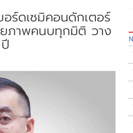
งบอร์ดเซมิคอนดักเตอร์
ศักยภาพคนบทุกมิติ วาง
N
ปี