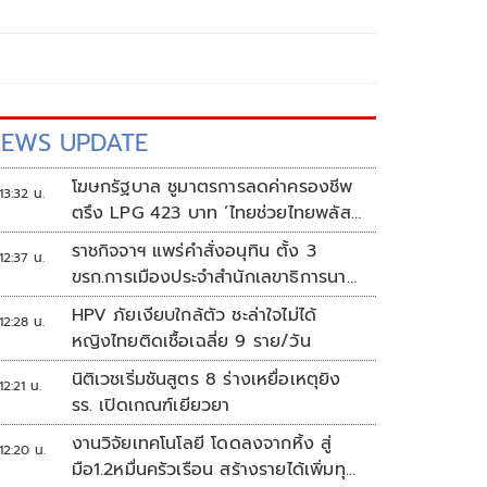
EWS UPDATE
โฆษกรัฐบาล ชูมาตรการลดค่าครองชีพ
13:32 น.
ตรึง LPG 423 บาท ‘ไทยช่วยไทยพลัส’
ดันเงินหมุนแสนล้าน
ราชกิจจาฯ แพร่คำสั่งอนุทิน ตั้ง 3
12:37 น.
ขรก.การเมืองประจำสำนักเลขาธิการนา
ยกฯ
HPV ภัยเงียบใกล้ตัว ชะล่าใจไม่ได้
12:28 น.
หญิงไทยติดเชื้อเฉลี่ย 9 ราย/วัน
นิติเวชเริ่มชันสูตร 8 ร่างเหยื่อเหตุยิง
12:21 น.
รร. เปิดเกณฑ์เยียวยา
งานวิจัยเทคโนโลยี โดดลงจากหิ้ง สู่
12:20 น.
มือ1.2หมื่นครัวเรือน สร้างรายได้เพิ่มทุก