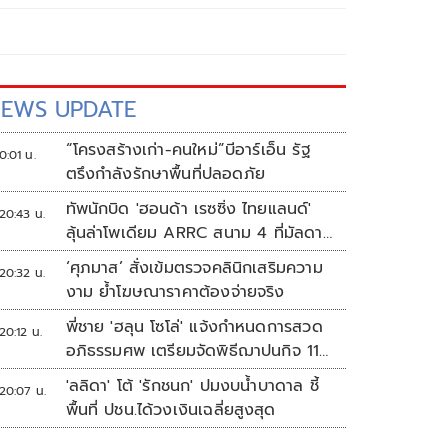
EWS UPDATE
“โครงสร้างเก่า-คนใหม่”บีอาร์เอ็น รัฐ
0:01 น.
ตรึงกำลังรักษาพื้นที่ปลอดภัย
ทัพนักบิด 'ฮอนด้า เรซซิ่ง ไทยแลนด์'
20:43 น.
ลุ้นล่าโพเดียม ARRC สนาม 4 ที่มัลดาลิ
กา
‘ศุภมาส’ สั่งเข้มตรวจคลินิกเสริมความ
20:32 น.
งาม ย้ำโฆษณาราคาต้องจ่ายจริง
พี่ชาย 'ฮลุน โซโล่' แจ้งกำหนดการสวด
20:12 น.
อภิธรรมศพ เตรียมจัดพิธีฌาปนกิจ 11
ส.ค.
'ลลิดา' โต้ 'รักชนก' ปมงบน้ำบาดาล ชี้
20:07 น.
พื้นที่ ปชน.ได้วงเงินเฉลี่ยสูงสุด