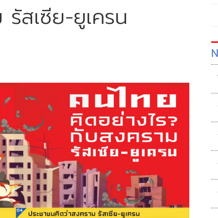
รัสเซีย-ยูเครน
N