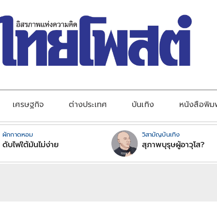
เศรษฐกิจ
ต่างประเทศ
บันเทิง
หนังสือพิม
ผักกาดหอม
วิสามัญบันเทิง
ดับไฟใต้มันไม่ง่าย
สุภาพบุรุษผู้อาวุโส?