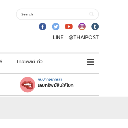
LINE : @THAIPOST
พ์
ไทยโพสต์ ทีวี
คันปากอยากเล่า
เลขทรัพย์สินให้โชค