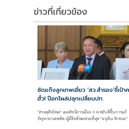
ข่าวที่เกี่ยวข้อง
ซัดแก๊งลูกเทพเอี่ยว ‘สว.สำรอง’ชี้เป้าค
ฮั้ว! ป๊อกโผล่ปลุกเปลี่ยนปท.
"สวนดุสิตโพล" เผยดัชนีการเมือง ก.ค.ขยับดีขึ้น การแก้
ปัญหายาเสพติด-ผู้มีอิทธิพลห่วยที่สุด "อนุทิน-รักชนก"