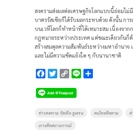
สงครามส่งผลต่อเศรษฐกิจโลกแบบนี้ย่อมไม่มีป
บาตรรัสเซียก็ได้รับผลกระทบด้วย ดังนั้น กา
บนเวทีโลกก็ทำหน้าที่ได้เหมาะสม เนื่องจาก
กฎหมายระหว่างประเทศ แต่ขณะเดียวกันก็ต้องร
สร้างสมดุลความสัมพันธ์ระหว่างมหาอำนาจ แ
และไม่มีความขัดแย้งใด ๆ กับนานาชาติ
F
T
C
Li
S
ac
wi
o
n
h
e
tt
p
e
ar
b
er
y
e
o
Li
Tags
ข่าวสงคราม รัสเซีย-ยูเครน
คนไทยติดตาม
ค
o
n
เกาะติดสถานการณ์
k
k