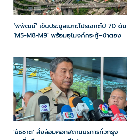
‘พิพัฒน์’ เข็นประมูลเมกะโปรเจกต์ปี 70 ดัน
‘M5-M8-M9’ พร้อมอุโมงค์กระทู้–ป่าตอง
'ชัชชาติ' สั่งล้อมคอกสถานบริการทั่วกรุง