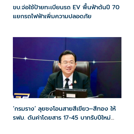
ขบ.จ่อใช้ป้ายทะเบียนรถ EV พื้นฟ้าต้นปี 70
แยกรถไฟฟ้าเพิ่มความปลอดภัย
‘กรมราง’ ลุยชงโอนสายสีเขียว–สีทอง ให้
รฟม. ดันค่าโดยสาร 17-45 บาทรับปีใหม่
2570