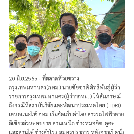
20 มิ.ย.2565 - ที่ตลาดห้วยขวาง
กรุงเทพมหานคร(กทม.) นายชัชชาติ สิทธิพันธุ์ ผู้ว่า
ราชการกรุงเทพมหานคร(ผู้ว่าฯกทม. ) ให้สัมภาษณ์
ถึงกรณีที่สถาบันวิจัยและพัฒนาประเทศไทย (TDRI)
เสนอแนะให้ กทม.เริ่มจัดเก็บค่าโดยสารรถไฟฟ้าสาย
สีเขียวส่วนต่อขยาย ส่วนเหนือ ช่วงหมอชิต-คูคต
และส่วนใต้ ช่วงสำโรง-สมุทรปราการ หลังจากเปิดนั่ง