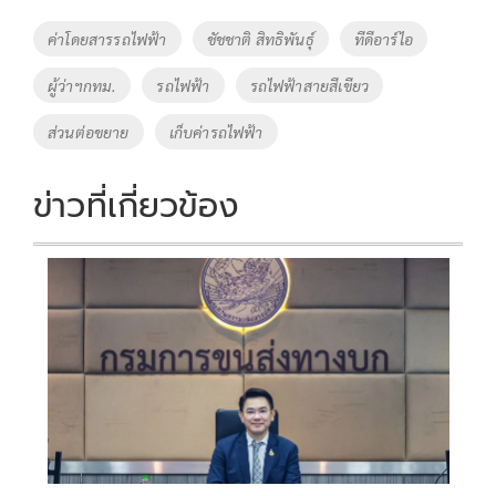
o
Li
Tags
ค่าโดยสารรถไฟฟ้า
ชัชชาติ สิทธิพันธุ์
ทีดีอาร์ไอ
o
n
ผู้ว่าฯกทม.
รถไฟฟ้า
รถไฟฟ้าสายสีเขียว
k
k
ส่วนต่อขยาย
เก็บค่ารถไฟฟ้า
ข่าวที่เกี่ยวข้อง