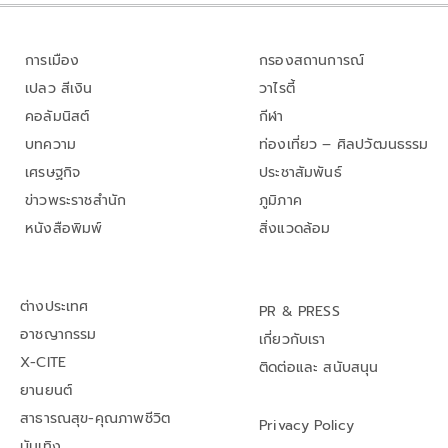
การเมือง
กรองสถานการณ์
เปลว สีเงิน
วาไรตี้
คอลัมนิสต์
กีฬา
บทความ
ท่องเที่ยว – ศิลปวัฒนธรรม
เศรษฐกิจ
ประชาสัมพันธ์
ข่าวพระราชสำนัก
ภูมิภาค
หนังสือพิมพ์
สิ่งแวดล้อม
ต่างประเทศ
PR & PRESS
อาชญากรรม
เกี่ยวกับเรา
X-CITE
ติดต่อและ สนับสนุน
ยานยนต์
สาธารณสุข-คุณภาพชีวิต
Privacy Policy
บันเทิง