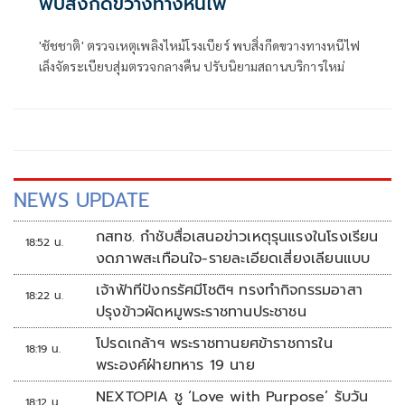
พบสิ่งกีดขวางทางหนีไฟ
'ชัชชาติ' ตรวจเหตุเพลิงไหม้โรงเบียร์ พบสิ่งกีดขวางทางหนีไฟ
เล็งจัดระเบียบสุ่มตรวจกลางคืน ปรับนิยามสถานบริการใหม่
NEWS UPDATE
กสทช. กำชับสื่อเสนอข่าวเหตุรุนแรงในโรงเรียน
18:52 น.
งดภาพสะเทือนใจ-รายละเอียดเสี่ยงเลียนแบบ
เจ้าฟ้าทีปังกรรัศมีโชติฯ ทรงทำกิจกรรมอาสา
18:22 น.
ปรุงข้าวผัดหมูพระราชทานประชาชน
โปรดเกล้าฯ พระราชทานยศข้าราชการใน
18:19 น.
พระองค์ฝ่ายทหาร 19 นาย
NEXTOPIA ชู ‘Love with Purpose’ รับวัน
18:12 น.