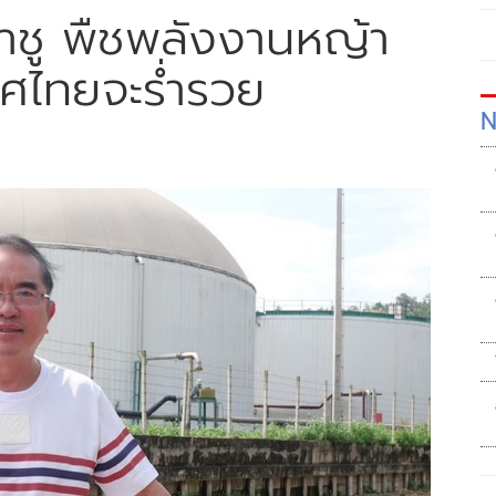
้าชู พืชพลังงานหญ้า
เทศไทยจะร่ำรวย
N