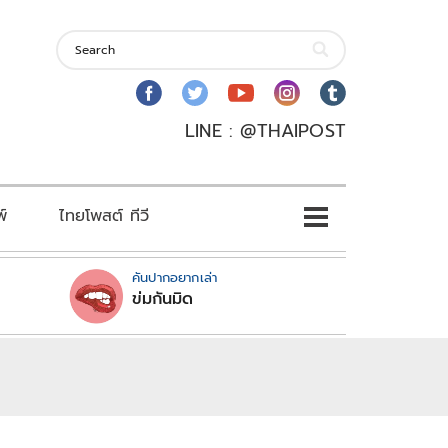
LINE : @THAIPOST
พ์
ไทยโพสต์ ทีวี
คันปากอยากเล่า
ข่มกันมิด