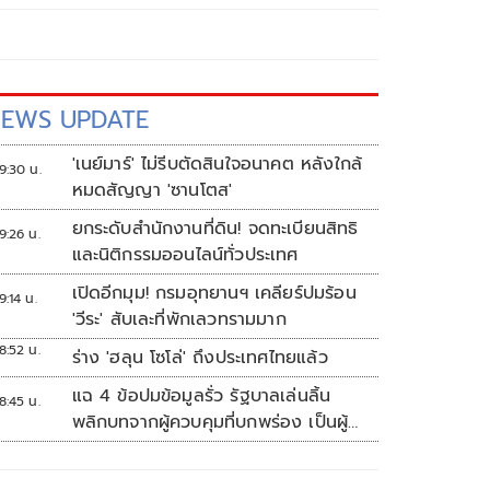
EWS UPDATE
'เนย์มาร์' ไม่รีบตัดสินใจอนาคต หลังใกล้
9:30 น.
หมดสัญญา 'ซานโตส'
ยกระดับสำนักงานที่ดิน! จดทะเบียนสิทธิ
9:26 น.
และนิติกรรมออนไลน์ทั่วประเทศ
เปิดอีกมุม! กรมอุทยานฯ เคลียร์ปมร้อน
9:14 น.
'วีระ' สับเละที่พักเลวทรามมาก
8:52 น.
ร่าง 'ฮลุน โซโล่' ถึงประเทศไทยแล้ว
แฉ 4 ข้อปมข้อมูลรั่ว รัฐบาลเล่นลิ้น
8:45 น.
พลิกบทจากผู้ควบคุมที่บกพร่อง เป็นผู้
เสียหายขู่ฟ้องคนเอาความจริงมาพูด