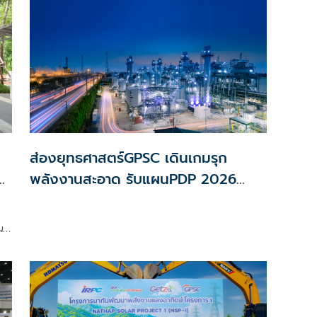
ส่องยุทธศาสตร์GPSC เดินเกมรุก
ล
พลังงานสะอาด รับแผนPDP 2026
เตรียมพร้อมเทคโนโลยีพัฒนาSMRมุ่งสู่
Net Zero
น
น
่ง
และ