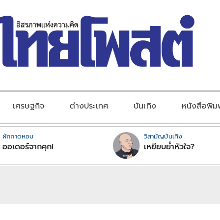
เศรษฐกิจ
ต่างประเทศ
บันเทิง
หนังสือพิม
ผักกาดหอม
วิสามัญบันเทิง
ออเดอร์จากคุก!
เหยียบย่ำหัวใจ?