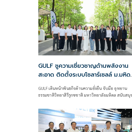
GULF ชูความเชี่ยวชาญด้านพลังงาน
สะอาด ติดตั้งระบบโซลาร์เซลล์ ม.มหิด
เสริมแกร่งการวิจัยพัฒนา 'Nature-
GULF เดินหน้าพันธกิจด้านความยั่งยืน จับมือ อุทยาน
based Innovation' พร้อมหนุน
ธรรมชาติวิทยาสิรีรุกขชาติ มหาวิทยาลัยมหิดล สนับสนุ
ศักยภาพเด็กกลุ่มเปราะบาง
การปรับปรุงหลังคา และติดตั้งระบบผลิตไฟฟ้าพลังงา
แสงอาทิตย์ (Solar Rooftop) มูลค่า 3.6 ล้านบาท เพื่อส
เสริมการใช้พลังงานสะอาดในพื้นที่อุทยานฯ มุ่งยกระดับ
งานวิจัยด้านสมุนไพรไทยสู่ระดับอุตสาหกรรม และสร้าง
โอกาสทางการเรียนรู้ให้กับกลุ่มเด็กที่มีความเปราะบาง