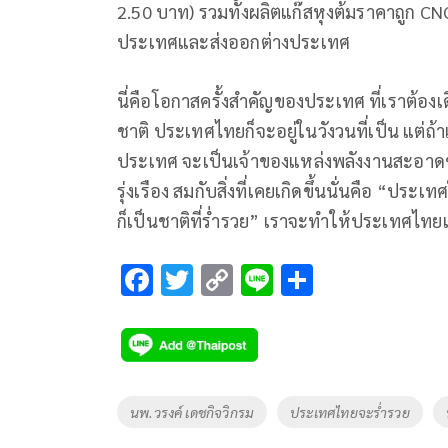
2.50 บาท) รวมทั้งผลิตแก๊สหุงต้มราคาถูก
ประเทศและส่งออกต่างประเทศ
นี่คือโอกาสครั้งสำคัญของประเทศ ที่เราต้อง
ชาติ ประเทศไทยก็จะอยู่ในวังวนที่เป็น แต่
ประเทศ จะเป็นเจ้าของแหล่งพลังงานสะอาดขอ
รุ่งเรือง สมกับสิ่งที่เคยเกิดขึ้นนั่นคือ “
ก็เป็นชาติที่ร่ำรวย” เราจะทำให้ประเทศไ
F
T
C
Li
S
ac
wi
o
n
h
e
tt
p
e
ar
b
er
y
e
o
Li
Tags
นพ.วรงค์ เดชกิจวิกรม
ประเทศไทยจะร่ำรวย
o
n