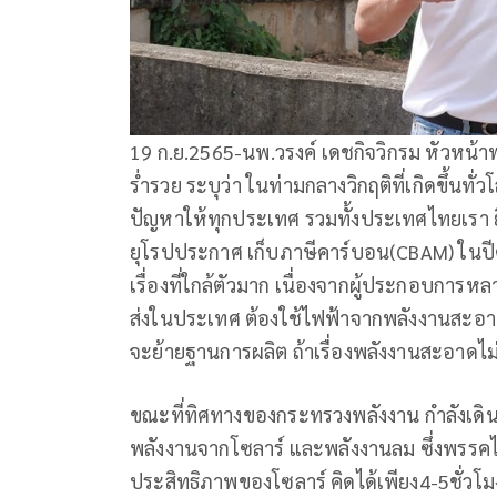
19 ก.ย.2565-นพ.วรงค์ เดชกิจวิกรม หัวหน้า
ร่ำรวย ระบุว่า ในท่ามกลางวิกฤติที่เกิดขึ้นทั่
ปัญหาให้ทุกประเทศ รวมทั้งประเทศไทยเรา ย
ยุโรปประกาศ เก็บภาษีคาร์บอน(CBAM) ในปีค.ศ
เรื่องที่ใกล้ตัวมาก เนื่องจากผู้ประกอบการหลา
ส่งในประเทศ ต้องใช้ไฟฟ้าจากพลังงานสะอาด 
จะย้ายฐานการผลิต ถ้าเรื่องพลังงานสะอาดไม
ขณะที่ทิศทางของกระทรวงพลังงาน กำลังเดินต
พลังงานจากโซลาร์ และพลังงานลม ซึ่งพรรคไท
ประสิทธิภาพของโซลาร์ คิดได้เพียง4-5ชั่วโม