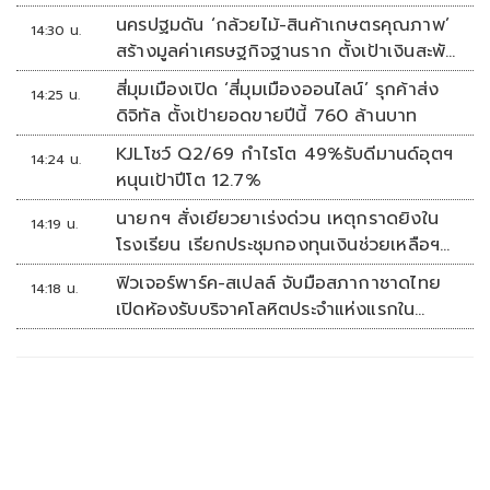
นครปฐมดัน ‘กล้วยไม้-สินค้าเกษตรคุณภาพ’
14:30 น.
สร้างมูลค่าเศรษฐกิจฐานราก ตั้งเป้าเงินสะพัด
10 ล้านบาท
สี่มุมเมืองเปิด ‘สี่มุมเมืองออนไลน์’ รุกค้าส่ง
14:25 น.
ดิจิทัล ตั้งเป้ายอดขายปีนี้ 760 ล้านบาท
KJLโชว์ Q2/69 กำไรโต 49%รับดีมานด์อุตฯ
14:24 น.
หนุนเป้าปีโต 12.7%
นายกฯ สั่งเยียวยาเร่งด่วน เหตุกราดยิงใน
14:19 น.
โรงเรียน เรียกประชุมกองทุนเงินช่วยเหลือฯ
ทันที
ฟิวเจอร์พาร์ค-สเปลล์ จับมือสภากาชาดไทย
14:18 น.
เปิดห้องรับบริจาคโลหิตประจำแห่งแรกใน
ศูนย์การค้าปทุมธานี