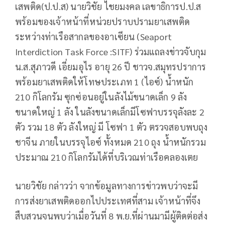
เสพติด(ป.ป.ส) นายวิชัย ไชยมงคล เลขาธิการป.ป.ส
พร้อมของเจ้าหน้าที่หน่วยปราบปรามยาเสพติด
ระหว่างท่าเรือสากลของอาเซียน (Seaport
Interdiction Task Force :SITF) ร่วมแถลงข่าวจับกุม
น.ส.สุภาวดี เอี่ยมอุไร อายุ 26 ปี ชาวจ.สมุทรปราการ
พร้อมยาเสพติดให้โทษประเภท 1 (ไอซ์) น้ำหนัก
210 กิโลกรัม ซุกซ่อนอยู่ในลังไม้ขนาดเล็ก 9 ลัง
ขนาดใหญ่ 1 ลัง ในลังขนาดเล็กมีโซฟาบรรจุลังละ 2
ตัว รวม 18 ตัว ลังใหญ่ มี โซฟา 1 ตัว ตรวจสอบพบถุง
ชาจีน ภายในบรรจุไอซ์ ทั้งหมด 210 ถุง น้ำหนักรวม
ประมาณ 210 กิโลกรัมได้ที่บริเวณท่าเรือคลองเตย
นายวิชัย กล่าวว่า จากข้อมูลทางการข่าวพบว่าจะมี
การส่งยาเสพติดออกไปประเทศที่สาม เจ้าหน้าที่จึง
สืบสวนจนพบว่าเมื่อวันที่ 8 พ.ย.ที่ผ่านมามีผู้ติดต่อส่ง