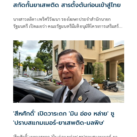
สกัดกั้นยาเสพติด สารตั้งต้นก่อนเข้าสู่ไทย
นางสาวลลิดา เพริศวิวัฒนา รองโฆษกประจำสำนักนายก
รัฐมนตรี เปิดเผยว่า คณะรัฐมนตรีมีมติอนุมัติโครงการเสริมสร้าง
และยกระดับความร่วมมือกับประเทศเพื่อนบ้านในการสกัดกั้น
ยาเสพติดและทำลายเครือข่ายการค้ายาเสพติดระหว่าง
ประเทศ ประจำปีงบประมาณ พ.ศ. 2569 วงเงินรวม 16 ล้าน
บาท ตามที่กระทรวงยุติธรรม โดยสำนักงานคณะกรรมการ
ป้องกันและปราบปรามยาเสพติด หรือสำนักงาน ป.ป.ส.
'สีหศักดิ์' เปิดวาระถก 'มิน อ่อง หล่าย' ชู
'ปราบสแกมเมอร์-ยาเสพติด-มลพิษ'
'สีหศักดิ์' เผยวาระถก 'มิน อ่อง หล่าย' ชูปราบสแกมเมอร์-ยา