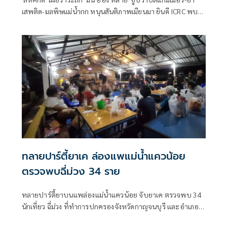
เสพติด-มลพิษแม่น้ำกก หนุนสันติภาพเมียนมา ยินดี ICRC พบ
'ซูจี' มองเป็นสัญญาณดีต่อบรรยากาศการเมือง
ทลายปาร์ตี้ยาเค ล่องแพแม่น้ำแควน้อย
ตรวจพบฉี่ม่วง 34 ราย
ทลายปาร์ตี้ยาบนแพล่องแม่น้ำแควน้อย จับยาเค ตรวจพบ 34
นักเที่ยว ฉี่ม่วง ที่ทำการปกครองจังหวัดกาญจนบุรี และอําเภอ
เมืองกาญจนบุรี เปิดยุทธการ 90 วัน พิทักษ์สันติราษฎร์ พิฆาต