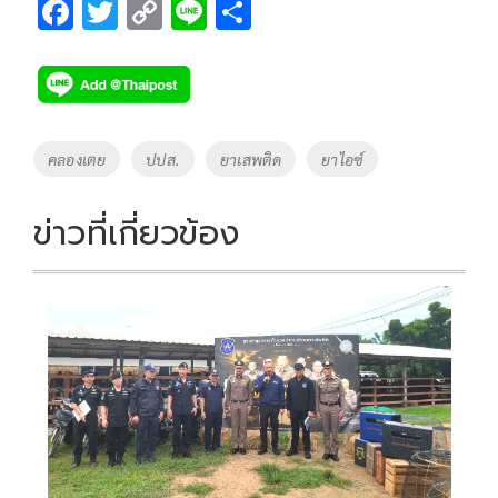
F
T
C
Li
S
ac
wi
o
n
h
e
tt
p
e
ar
b
er
y
e
o
Li
Tags
คลองเตย
ปปส.
ยาเสพติด
ยาไอซ์
o
n
k
k
ข่าวที่เกี่ยวข้อง