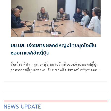
บช.ปส. เร่งขยายผลคดีหญิงไทยซุกไอซ์ใน
ซองกาแฟเข้าญี่ปุ่น
สืบเนื่อง ที่ปรากฏข่าวหญิงไทยรับจ้างหิ้วของเข้าประเทศญี่ปุ่น
ถูกทางการญี่ปุ่นตรวจพบเป็นยาเสพติดประเภทไอซ์ซุกซ่อนอยู่
ในซองกาแฟสำเร็จรูป พล.ต.อ.กิตติ์รัฐ พันธุ์เพ็ชร์ ผบ.ตร.,
พล.ต.อ.สำราญ นวลมา รอง ผบ.ตร. ในฐานะ ผอ.ศอ.ปส.ตร.,
พล.ต.อ.สมประสงค์ เย็นท้วม ที่ปรึกษาพิเศษ ต
NEWS UPDATE