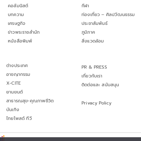
คอลัมนิสต์
กีฬา
บทความ
ท่องเที่ยว – ศิลปวัฒนธรรม
เศรษฐกิจ
ประชาสัมพันธ์
ข่าวพระราชสำนัก
ภูมิภาค
หนังสือพิมพ์
สิ่งแวดล้อม
ต่างประเทศ
PR & PRESS
อาชญากรรม
เกี่ยวกับเรา
X-CITE
ติดต่อและ สนับสนุน
ยานยนต์
สาธารณสุข-คุณภาพชีวิต
Privacy Policy
บันเทิง
ไทยโพสต์ ทีวี