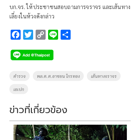
บก.จร. ให้ประชาชนสอบถามการจราจร และเส้นทาง
เลี่ยงในห้วงดังกล่าว
F
T
C
Li
S
ac
wi
o
n
h
e
tt
p
e
ar
b
er
y
e
o
Li
Tags
ตำรวจ
พล.ต.ต.อาชยน ไกรทอง
เส้นทางจราจร
o
n
เอเปก
k
k
ข่าวที่เกี่ยวข้อง