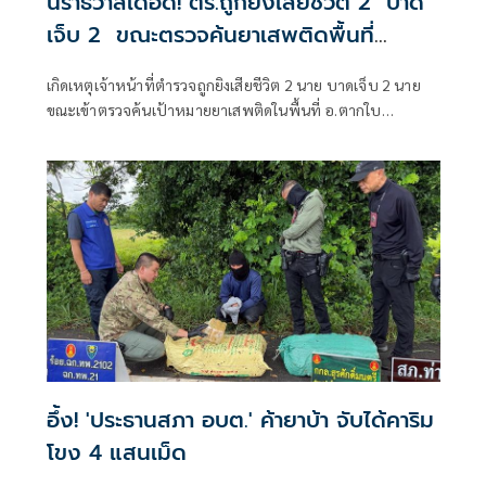
นราธิวาสเดือด! ตร.ถูกยิงเสียชีวิต 2 บาด
เจ็บ 2 ขณะตรวจค้นยาเสพติดพื้นที่
อ.ตากใบ
เกิดเหตุเจ้าหน้าที่ตำรวจถูกยิงเสียชีวิต 2 นาย บาดเจ็บ 2 นาย
ขณะเข้าตรวจค้นเป้าหมายยาเสพติดในพื้นที่ อ.ตากใบ
จ.นราธิวาส
อึ้ง! 'ประธานสภา อบต.' ค้ายาบ้า จับได้คาริม
โขง 4 แสนเม็ด