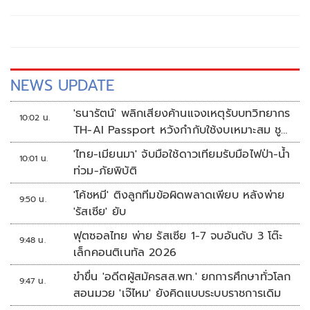
จอร์เจีย และมีกระแสข่าวเกี่ยวกับการดำเนินคดีตามมาตรา 115
ของประมวลกฎหมายอาญาของประเทศจอร์เจียนั้น
NEWS UPDATE
'ธนารัตน์' พลิกเสียงค้านแจงเหตุรับบทวิทยากร
10:02 น.
TH-AI Passport หวังกำกับใช้งบเหมาะสม ชู
จุดเด่นคนไทยได้ใช้ AI ระดับโปร ลดเหลื่อมล้ำ
'ไทย-เมียนมา' จับมือใช้ดาวเทียมรับมือไฟป่า-น้ำ
10:01 น.
ทางเทคโนโลยี เซฟงบไปกว่า900ล้าน เชื่อหาก
ท่วม-ภัยพิบัติ
ใช้เต็มที่เอกชนขาดทุนย่อยยับ
'โค้ชหมี' ติงลูกทีมข้อผิดพลาดเพียบ หลังพ่าย
9:50 น.
'รัสเซีย' ยับ
ฟุตซอลไทย พ่าย รัสเซีย 1-7 จบอันดับ 3 โต๊ะ
9:48 น.
เล็กคอนติเนทัล 2026
ขำขื่น 'อดีตผู้สมัครสส.พท.' ยกการศึกษาทั่วโลก
9:47 น.
สอนมวย 'เจ๊ไหม' ยังคิดแบบระบบราชการเดิม