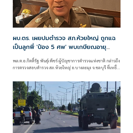
ผบ.ตร. เผยปมตำรวจ สภ.ห้วยใหญ่ ถูกแฉ
เป็นลูกพี่ 'ป๋อง 5 ศพ' พบเกษียณอายุ
ตั้งแต่ปี 57
พล.ต.อ.กิตติ์รัฐ พันธุ์เพ็ชร์ ผู้บัญชาการตำรวจแห่งชาติ กล่าวถึง
การตรวจสอบตำรวจ สภ.ห้วยใหญ่ อ.บางละมุง จ.ชลบุรี ที่เหยื่อ
ซึ่งถูกนายป๋อง ผู้ต้องหาคดีฆาตกรรม 5 ศพ ข่มขืนและข่มขู่ออก
มาระบุว่า นายป๋องเป็นเด็กเดินยาของตำรวจ สภ.ห้วยใหญ่