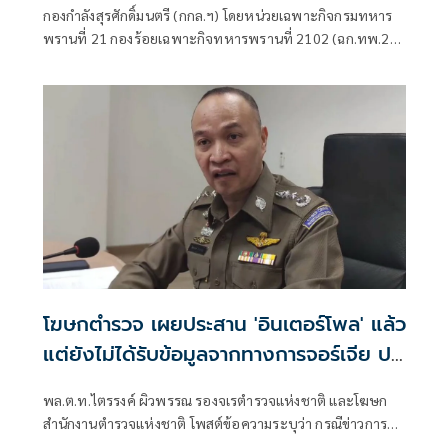
กองกำลังสุรศักดิ์มนตรี (กกล.ฯ) โดยหน่วยเฉพาะกิจกรมทหาร
พรานที่ 21 กองร้อยเฉพาะกิจทหารพรานที่ 2102 (ฉก.ทพ.21
ร้อย.ฉก.ทพ.2102) ต.ไชยบุรี อ.ท่าอุเทน จ.นครพนม
โฆษกตำรวจ เผยประสาน 'อินเตอร์โพล' แล้ว
แต่ยังไม่ได้รับข้อมูลจากทางการจอร์เจีย ปม
'ฮลุน โซโล่' เสียชีวิต
พล.ต.ท.ไตรรงค์ ผิวพรรณ รองจเรตำรวจแห่งชาติ และโฆษก
สำนักงานตำรวจแห่งชาติ โพสต์ข้อความระบุว่า กรณีข่าวการ
เสียชีวิตของนายบวรทัต เป็งสุข หรือ “ฮลุน โซโล่” ที่ประเทศ