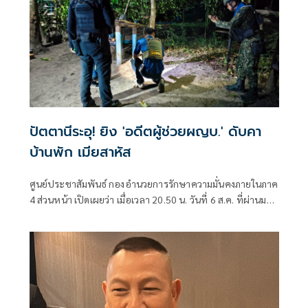
ปัตตานีระอุ! ยิง 'อดีตผู้ช่วยผญบ.' ดับคา
บ้านพัก เมียสาหัส
ศูนย์ประชาสัมพันธ์ กองอำนวยการรักษาความมั่นคงภายในภาค
4 ส่วนหน้า เปิดเผยว่า เมื่อเวลา 20.50 น. วันที่ 6 ส.ค. ที่ผ่านมา
เกิดเหตุคนร้ายไม่ทราบจำนวนใช้อาวุธปืนลอบยิงนายรียะ
อาแว อดีตผู้ช่วยผู้ใหญ่บ้านหมู่ที่ 5