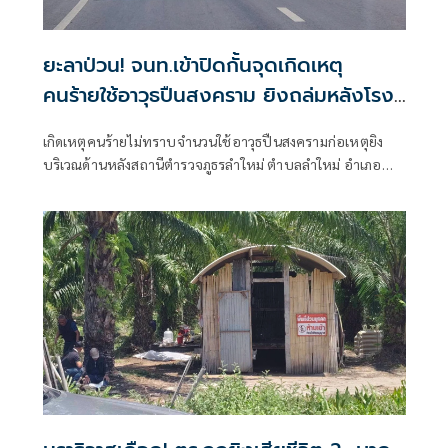
ยะลาป่วน! จนท.เข้าปิดกั้นจุดเกิดเหตุ
คนร้ายใช้อาวุธปืนสงคราม ยิงถล่มหลังโรง
พักลำใหม่
เกิดเหตุคนร้ายไม่ทราบจำนวนใช้อาวุธปืนสงครามก่อเหตุยิง
บริเวณด้านหลังสถานีตำรวจภูธรลำใหม่ ตำบลลำใหม่ อำเภอ
เมืองยะลา จังหวัดยะลา